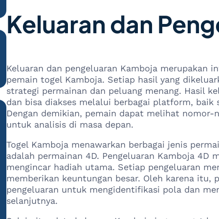
Keluaran dan Peng
Keluaran dan pengeluaran Kamboja merupakan inf
pemain togel Kamboja. Setiap hasil yang dikelua
strategi permainan dan peluang menang. Hasil ke
dan bisa diakses melalui berbagai platform, baik
Dengan demikian, pemain dapat melihat nomor-
untuk analisis di masa depan.
Togel Kamboja menawarkan berbagai jenis permain
adalah permainan 4D. Pengeluaran Kamboja 4D m
mengincar hadiah utama. Setiap pengeluaran me
memberikan keuntungan besar. Oleh karena itu, 
pengeluaran untuk mengidentifikasi pola dan m
selanjutnya.