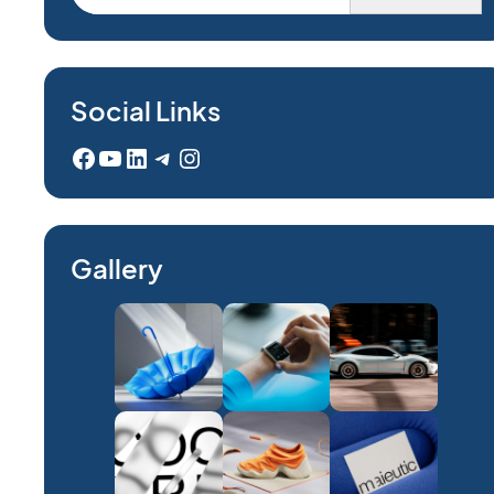
Social Links
Facebook
YouTube
LinkedIn
Telegram
Instagram
Gallery