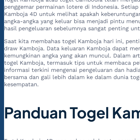
penggemar permainan lotere di Indonesia. Setiap
Kamboja 4D untuk melihat apakah keberuntungan
angka-angka yang keluar bisa menjadi pintu men
hasil pengeluaran sebelumnya sangat penting u
Saat kita membahas togel Kamboja hari ini, pentin
draw Kamboja. Data keluaran Kamboja dapat me
kemungkinan angka yang akan muncul. Dalam artik
togel Kamboja, termasuk tips untuk membaca p
informasi terkini mengenai pengeluaran dan hadia
bersama dan gali lebih dalam ke dalam dunia to
kesempatan.
Panduan Togel Ka