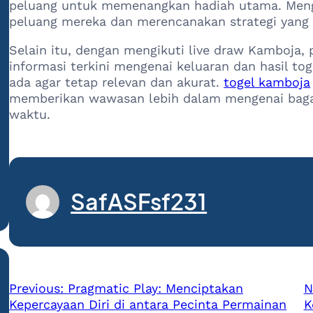
peluang untuk memenangkan hadiah utama. Meng
peluang mereka dan merencanakan strategi yang 
Selain itu, dengan mengikuti live draw Kamboj
informasi terkini mengenai keluaran dan hasil to
ada agar tetap relevan dan akurat.
togel kamboja
memberikan wawasan lebih dalam mengenai bagai
waktu.
SafASFsf231
Previous:
Pragmatic Play: Menciptakan
N
Kepercayaan Diri di antara Pecinta Permainan
K