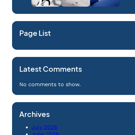
Page List
Latest Comments
No comments to show.
Archives
July 2026
June 2026