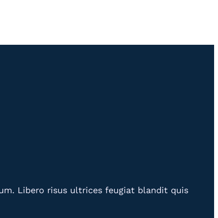
. Libero risus ultrices feugiat blandit quis