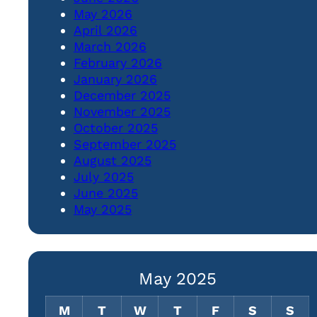
May 2026
April 2026
March 2026
February 2026
January 2026
December 2025
November 2025
October 2025
September 2025
August 2025
July 2025
June 2025
May 2025
May 2025
M
T
W
T
F
S
S