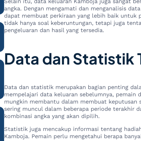
Selain itu, data keluaran Kamboja juga sangat be
angka. Dengan mengamati dan menganalisis data 
dapat membuat perkiraan yang lebih baik untuk 
tidak hanya soal keberuntungan, tetapi juga tent
pengeluaran dan hasil yang tersedia.
Data dan Statistik
Data dan statistik merupakan bagian penting da
mempelajari data keluaran sebelumnya, pemain da
mungkin membantu dalam membuat keputusan sa
sering muncul dalam beberapa periode terakhir 
kombinasi angka yang akan dipilih.
Statistik juga mencakup informasi tentang hadia
Kamboja. Pemain perlu mengetahui berapa banyak