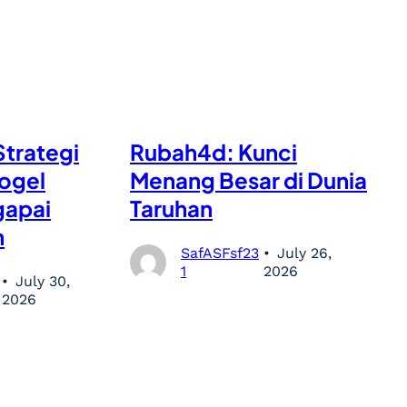
trategi
Rubah4d: Kunci
ogel
Menang Besar di Dunia
gapai
Taruhan
n
SafASFsf23
July 26,
1
2026
July 30,
2026