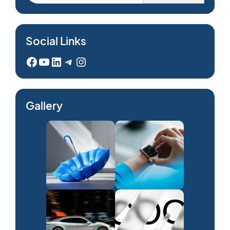
Social Links
Facebook
YouTube
LinkedIn
Telegram
Instagram
Gallery