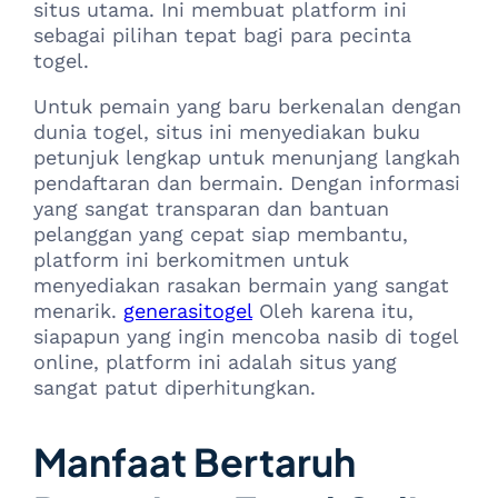
situs utama. Ini membuat platform ini
sebagai pilihan tepat bagi para pecinta
togel.
Untuk pemain yang baru berkenalan dengan
dunia togel, situs ini menyediakan buku
petunjuk lengkap untuk menunjang langkah
pendaftaran dan bermain. Dengan informasi
yang sangat transparan dan bantuan
pelanggan yang cepat siap membantu,
platform ini berkomitmen untuk
menyediakan rasakan bermain yang sangat
menarik.
generasitogel
Oleh karena itu,
siapapun yang ingin mencoba nasib di togel
online, platform ini adalah situs yang
sangat patut diperhitungkan.
Manfaat Bertaruh