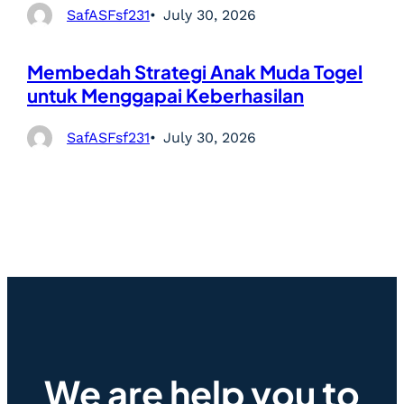
SafASFsf231
July 30, 2026
Membedah Strategi Anak Muda Togel
untuk Menggapai Keberhasilan
SafASFsf231
July 30, 2026
We are help you to