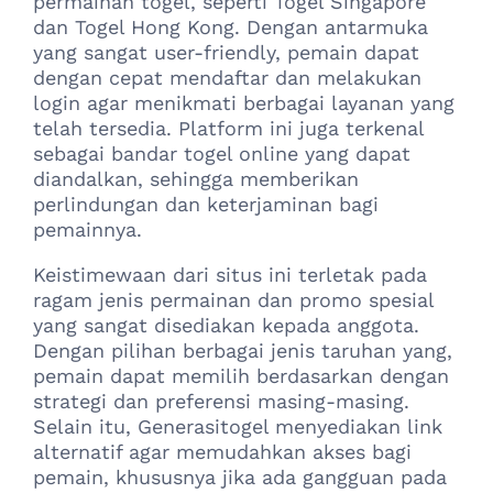
permainan togel, seperti Togel Singapore
dan Togel Hong Kong. Dengan antarmuka
yang sangat user-friendly, pemain dapat
dengan cepat mendaftar dan melakukan
login agar menikmati berbagai layanan yang
telah tersedia. Platform ini juga terkenal
sebagai bandar togel online yang dapat
diandalkan, sehingga memberikan
perlindungan dan keterjaminan bagi
pemainnya.
Keistimewaan dari situs ini terletak pada
ragam jenis permainan dan promo spesial
yang sangat disediakan kepada anggota.
Dengan pilihan berbagai jenis taruhan yang,
pemain dapat memilih berdasarkan dengan
strategi dan preferensi masing-masing.
Selain itu, Generasitogel menyediakan link
alternatif agar memudahkan akses bagi
pemain, khususnya jika ada gangguan pada