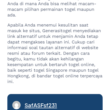
Anda di mana Anda bisa melihat macam-
macam pilihan permainan togel maupun
ada.
Apabila Anda menemui kesulitan saat
masuk ke situs, Generasitogel menyediakan
link alternatif untuk menjamin Anda tetap
dapat mengakses layanan ini. Cukup cari
informasi soal tautan alternatif di website
resmi atau forum terkait. Dengan cara
begitu, kamu tidak akan kehilangan
kesempatan untuk bertaruh togel online,
baik seperti togel Singapore maupun togel
Hongkong, di bandar togel online terpercaya
ini.
SafASFsf231