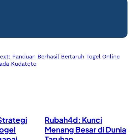
ext:
Panduan Berhasil Bertaruh Togel Online
ada Kudatoto
trategi
Rubah4d: Kunci
ogel
Menang Besar di Dunia
gapai
Taruhan