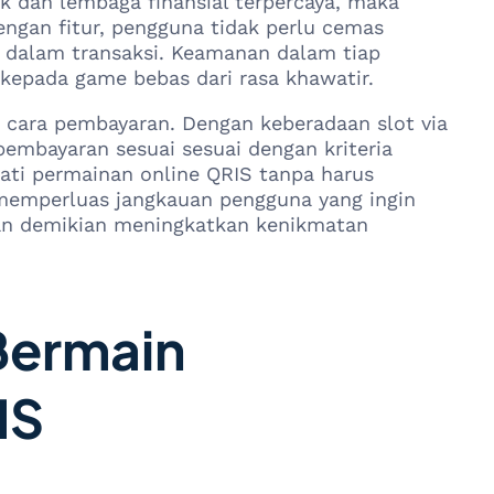
nk dan lembaga finansial terpercaya, maka
gan fitur, pengguna tidak perlu cemas
 dalam transaksi. Keamanan dalam tiap
kepada game bebas dari rasa khawatir.
m cara pembayaran. Dengan keberadaan slot via
embayaran sesuai sesuai dengan kriteria
ti permainan online QRIS tanpa harus
 memperluas jangkauan pengguna yang ingin
n demikian meningkatkan kenikmatan
Bermain
IS