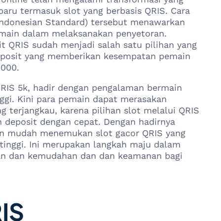
baru termasuk slot yang berbasis QRIS. Cara
ndonesian Standard) tersebut menawarkan
emain dalam melaksanakan penyetoran.
it QRIS sudah menjadi salah satu pilihan yang
deposit yang memberikan kesempatan pemain
.000.
 QRIS 5k, hadir dengan pengalaman bermain
ggi. Kini para pemain dapat merasakan
ng terjangkau, karena pilihan slot melalui QRIS
deposit dengan cepat. Dengan hadirnya
gan mudah menemukan slot gacor QRIS yang
inggi. Ini merupakan langkah maju dalam
nan dan kemudahan dan dan keamanan bagi
RIS