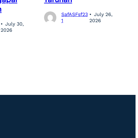
n
SafASFsf23
July 26,
1
2026
July 30,
2026