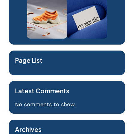
Page List
Latest Comments
No comments to show.
Archives