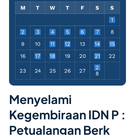
M
T
W
T
F
S
S
1
2
3
4
5
6
7
8
9
10
11
12
13
14
15
16
17
18
19
20
21
22
2
23
24
25
26
27
8
Menyelami
Kegembiraan IDN P :
Petualangan Berk