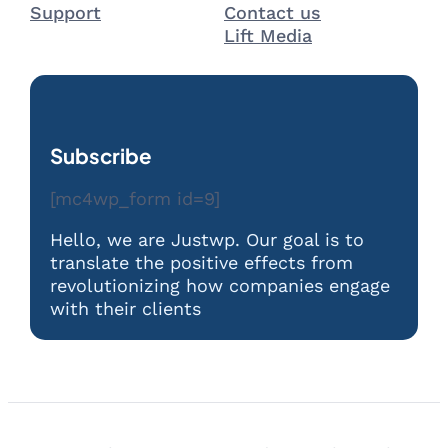
Support
Contact us
Lift Media
Subscribe
[mc4wp_form id=9]
Hello, we are Justwp. Our goal is to
translate the positive effects from
revolutionizing how companies engage
with their clients