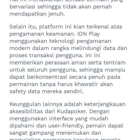
bervariasi sehingga tidak akan pernah
mendapatkan jenuh.
Selain itu, platform ini kian terkenal atas
pengamanan keamanan. IDN Play
menggunakan teknologi pengamanan
modern dalam rangka melindungi data dan
proses transaksi pengguna. Ini ini
memberikan perasaan aman serta tentram
untuk seluruh pengguna, sehingga mampu
dapat berkonsentrasi secara penuh pada
permainan tanpa harus khawatir akan
safety data mereka sendiri.
Keunggulan lainnya adalah keterjangkauan
aksesibilitas dari Kudapoker. Dengan
menggunakan interface yang mudah
dipahami dan user-friendly, pemain dapat
sangat gampang menemukan dan
memainkan permainan kesukaan mereka