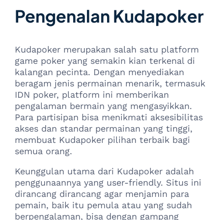
Pengenalan Kudapoker
Kudapoker merupakan salah satu platform
game poker yang semakin kian terkenal di
kalangan pecinta. Dengan menyediakan
beragam jenis permainan menarik, termasuk
IDN poker, platform ini memberikan
pengalaman bermain yang mengasyikkan.
Para partisipan bisa menikmati aksesibilitas
akses dan standar permainan yang tinggi,
membuat Kudapoker pilihan terbaik bagi
semua orang.
Keunggulan utama dari Kudapoker adalah
penggunaannya yang user-friendly. Situs ini
dirancang dirancang agar menjamin para
pemain, baik itu pemula atau yang sudah
berpengalaman, bisa dengan gampang