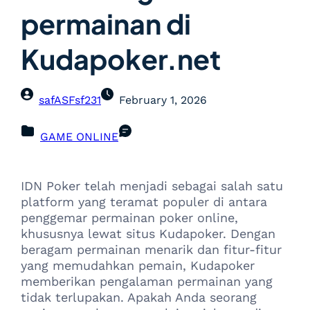
permainan di
Kudapoker.net
safASFsf231
February 1, 2026
GAME ONLINE
IDN Poker telah menjadi sebagai salah satu
platform yang teramat populer di antara
penggemar permainan poker online,
khususnya lewat situs Kudapoker. Dengan
beragam permainan menarik dan fitur-fitur
yang memudahkan pemain, Kudapoker
memberikan pengalaman permainan yang
tidak terlupakan. Apakah Anda seorang