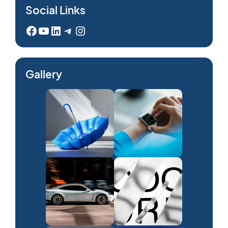
Social Links
Facebook
YouTube
LinkedIn
Telegram
Instagram
Gallery