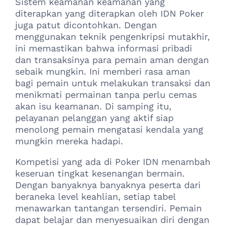
Sistem keamanan keamanan yang
diterapkan yang diterapkan oleh IDN Poker
juga patut dicontohkan. Dengan
menggunakan teknik pengenkripsi mutakhir,
ini memastikan bahwa informasi pribadi
dan transaksinya para pemain aman dengan
sebaik mungkin. Ini memberi rasa aman
bagi pemain untuk melakukan transaksi dan
menikmati permainan tanpa perlu cemas
akan isu keamanan. Di samping itu,
pelayanan pelanggan yang aktif siap
menolong pemain mengatasi kendala yang
mungkin mereka hadapi.
Kompetisi yang ada di Poker IDN menambah
keseruan tingkat kesenangan bermain.
Dengan banyaknya banyaknya peserta dari
beraneka level keahlian, setiap tabel
menawarkan tantangan tersendiri. Pemain
dapat belajar dan menyesuaikan diri dengan