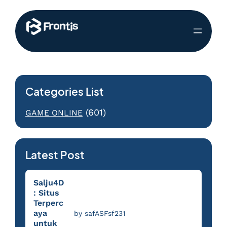
Categories List
(601)
GAME ONLINE
Latest Post
Salju4D
: Situs
Terperc
aya
by safASFsf231
untuk