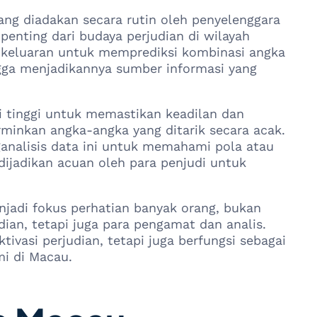
ng diadakan secara rutin oleh penyelenggara
 penting dari budaya perjudian di wilayah
 keluaran untuk memprediksi kombinasi angka
ga menjadikannya sumber informasi yang
si tinggi untuk memastikan keadilan dan
minkan angka-angka yang ditarik secara acak.
nalisis data ini untuk memahami pola atau
dijadikan acuan oleh para penjudi untuk
jadi fokus perhatian banyak orang, bukan
ian, tetapi juga para pengamat dan analis.
tivasi perjudian, tetapi juga berfungsi sebagai
mi di Macau.