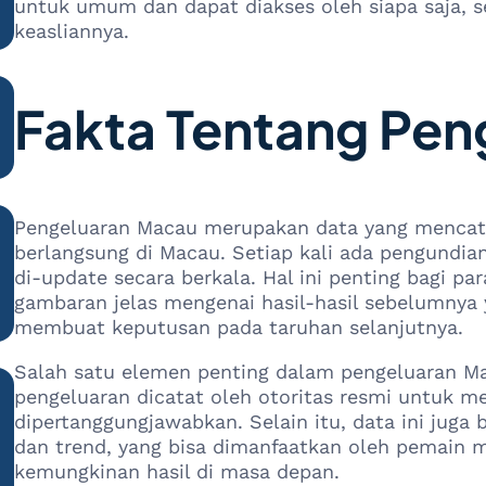
untuk umum dan dapat diakses oleh siapa saja, 
keasliannya.
Fakta Tentang Pen
Pengeluaran Macau merupakan data yang mencatat
berlangsung di Macau. Setiap kali ada pengundian 
di-update secara berkala. Hal ini penting bagi p
gambaran jelas mengenai hasil-hasil sebelumny
membuat keputusan pada taruhan selanjutnya.
Salah satu elemen penting dalam pengeluaran Mac
pengeluaran dicatat oleh otoritas resmi untuk 
dipertanggungjawabkan. Selain itu, data ini juga 
dan trend, yang bisa dimanfaatkan oleh pemain
kemungkinan hasil di masa depan.