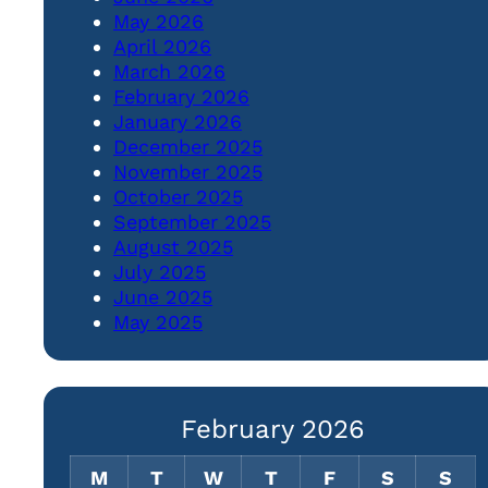
May 2026
April 2026
March 2026
February 2026
January 2026
December 2025
November 2025
October 2025
September 2025
August 2025
July 2025
June 2025
May 2025
February 2026
M
T
W
T
F
S
S