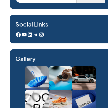
Social Links
Facebook
YouTube
LinkedIn
Telegram
Instagram
Gallery