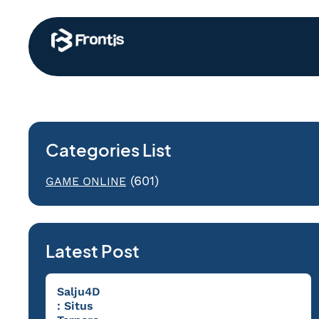
Categories List
(601)
GAME ONLINE
Latest Post
Salju4D
: Situs