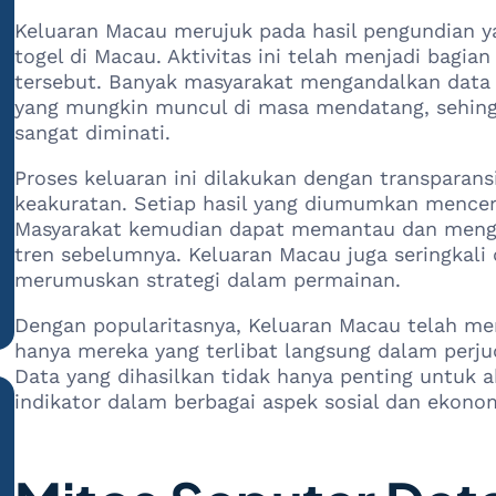
Keluaran Macau merujuk pada hasil pengundian ya
togel di Macau. Aktivitas ini telah menjadi bagian
tersebut. Banyak masyarakat mengandalkan data
yang mungkin muncul di masa mendatang, sehing
sangat diminati.
Proses keluaran ini dilakukan dengan transparan
keakuratan. Setiap hasil yang diumumkan mencer
Masyarakat kemudian dapat memantau dan menga
tren sebelumnya. Keluaran Macau juga seringkali 
merumuskan strategi dalam permainan.
Dengan popularitasnya, Keluaran Macau telah men
hanya mereka yang terlibat langsung dalam perjud
Data yang dihasilkan tidak hanya penting untuk ak
indikator dalam berbagai aspek sosial dan ekono