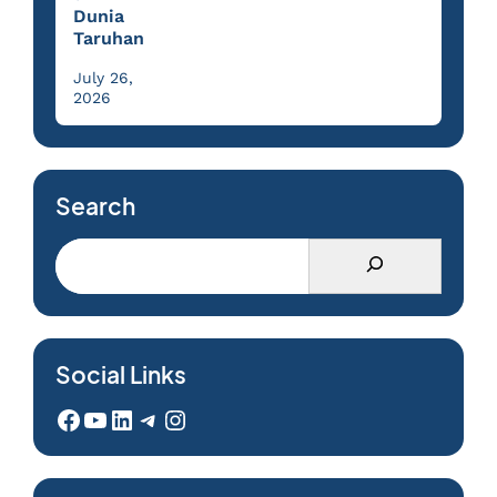
Dunia
Taruhan
July 26,
2026
Search
Social Links
Facebook
YouTube
LinkedIn
Telegram
Instagram