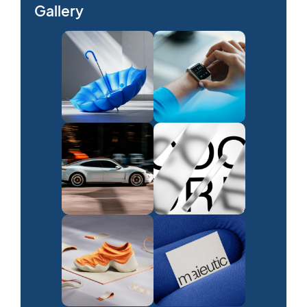
Gallery