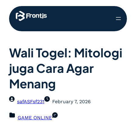
Wali Togel: Mitologi
juga Cara Agar
Menang
safASFsf231
February 7, 2026
GAME ONLINE