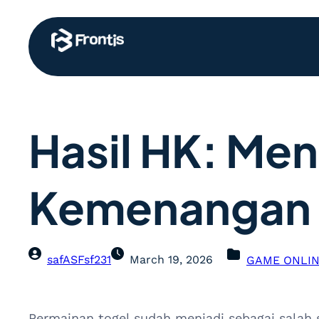
Hasil HK: Me
Kemenangan
safASFsf231
March 19, 2026
GAME ONLI
Permainan togel sudah menjadi sebagai salah 