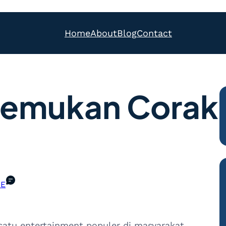
Home
About
Blog
Contact
nemukan Corak
NE
satu entertainment populer di masyarakat