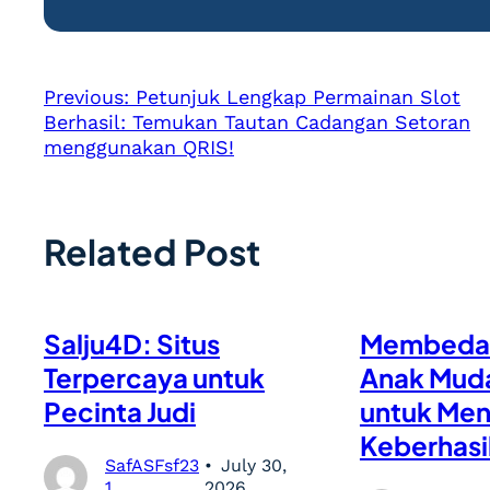
Previous:
Petunjuk Lengkap Permainan Slot
Berhasil: Temukan Tautan Cadangan Setoran
menggunakan QRIS!
Related Post
Salju4D: Situs
Membedah
Terpercaya untuk
Anak Muda
Pecinta Judi
untuk Me
Keberhasi
SafASFsf23
July 30,
1
2026