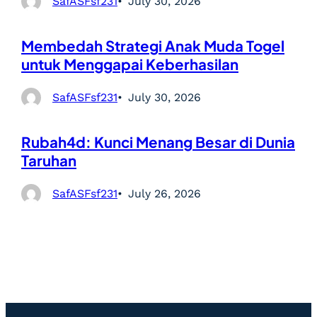
SafASFsf231
July 30, 2026
Membedah Strategi Anak Muda Togel
untuk Menggapai Keberhasilan
SafASFsf231
July 30, 2026
Rubah4d: Kunci Menang Besar di Dunia
Taruhan
SafASFsf231
July 26, 2026