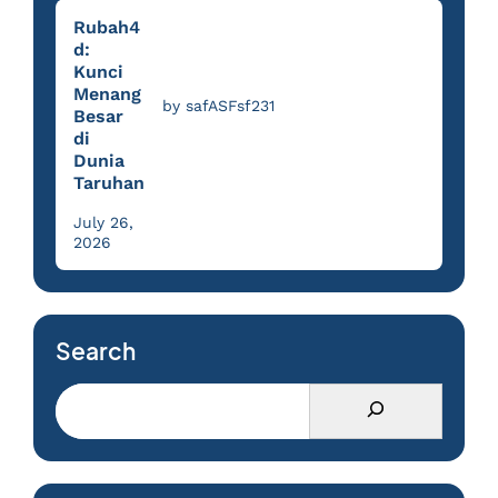
Rubah4
d:
Kunci
Menang
by safASFsf231
Besar
di
Dunia
Taruhan
July 26,
2026
Search