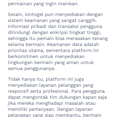
permainan yang ingin mainkan.
Selain, Iontogel pun menyediakan dengan
sistem keamanan yang sangat canggih.
Informasi pribadi dan transaksi pengguna
dilindungi dengan enkripsi tingkat tinggi,
sehingga itu pemain bisa merasakan tenang
selama bermain. Keamanan data adalah
prioritas utama, sementara platform ini
berkomitmen untuk menyediakan
lingkungan bermain yang aman untuk
semua penggunanya.
Tidak hanya itu, platform ini juga
menyediakan layanan pelanggan yang
responsif serta profesional. Para pengguna
dapat mengontak tim dukungan kapan saja
jika mereka menghadapi masalah atau
memiliki pertanyaan. Dengan layanan
pelanggan yang siap membantu, bermain