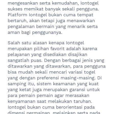
mengesankan serta kemudahan, Iontogel
sukses memikat banyak sekali pengguna.
Platform Iontogel bukan cuma tempat
bertaruh, akan tetapi juga menawarkan
pengalaman bermain yang menarik serta
aman bagi penggunanya.
Salah satu alasan kenapa Iontogel
merupakan pilihan favorit adalah karena
pelayanan yang disediakan disajikan
sangatlah puas. Dengan berbagai jenis yang
ditawarkan yang ditawarkan, para pengguna
bisa mudah sekali mencari variasi togel
yang dengan preferensi masing-masing. Di
samping itu, sistem keamanan yang kuat
yang ketat juga merupakan garansi untuk
para pemain pemain agar merasakan
kenyamanan saat melakukan taruhan.
Iontogel bukan cuma berorientasi pada
dimensi permainan, melainkan serta pada