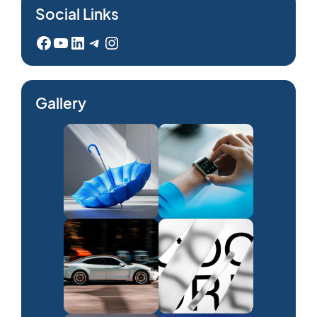
Social Links
Facebook
YouTube
LinkedIn
Telegram
Instagram
Gallery