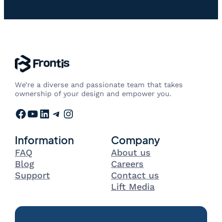
We’re a diverse and passionate team that takes
ownership of your design and empower you.
Facebook
YouTube
LinkedIn
Telegram
Instagram
Information
Company
FAQ
About us
Blog
Careers
Support
Contact us
Lift Media