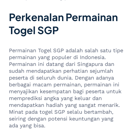
Perkenalan Permainan
Togel SGP
Permainan Togel SGP adalah salah satu tipe
permainan yang populer di Indonesia.
Permainan ini datang dari Singapura dan
sudah mendapatkan perhatian sejumlah
peserta di seluruh dunia. Dengan adanya
berbagai macam permainan, permainan ini
menyajikan kesempatan bagi peserta untuk
memprediksi angka yang keluar dan
mendapatkan hadiah yang sangat menarik.
Minat pada togel SGP selalu bertambah,
seiring dengan potensi keuntungan yang
ada yang bisa.