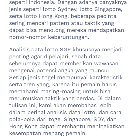
seperti Indonesia. Dengan adanya banyaknya
jenis seperti lotto Sydney, lotto Singapore,
serta lotto Hong Kong, beberapa pecinta
sering mencari pattern atau taktik yang
dapat bisa menolong mereka mendapatkan
nomor-nomor keberuntungan.
Analisis data lotto SGP khususnya menjadi
penting agar dipelajari, sebab data
sebelumnya dapat memberikan wawasan
mengenai potensi angka yang muncul.
Setiap jenis togel mempunyai karakteristik
serta tren yang, karena itu pemain harus
memahami masing-masing untuk bisa
merumuskan taktik yang cerdas. Di dalam
tulisan ini, kami akan membahas lebih
dalam perihal analisis data lotto, dan cara
pola-pola dari togel Singapore, SDY, dan
Hong Kong dapat membantu meningkatkan
kesempatan menang pemain.