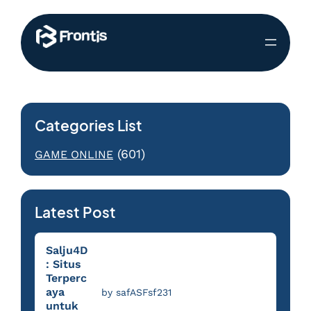
Categories List
(601)
GAME ONLINE
Latest Post
Salju4D
: Situs
Terperc
aya
by safASFsf231
untuk