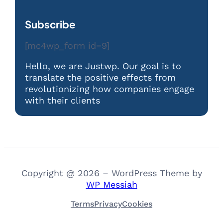
Subscribe
[mc4wp_form id=9]
Hello, we are Justwp. Our goal is to
translate the positive effects from
revolutionizing how companies engage
with their clients
Copyright @ 2026 – WordPress Theme by
WP Messiah
Terms
Privacy
Cookies