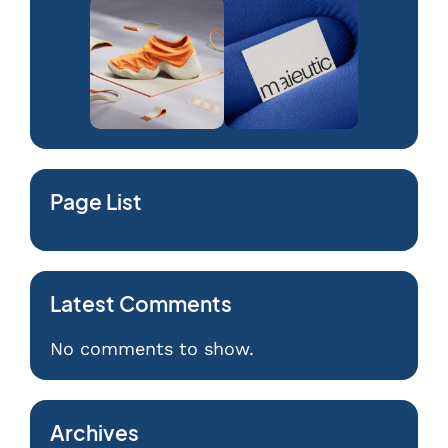
Page List
Latest Comments
No comments to show.
Archives