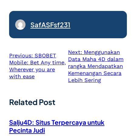
SafASFsf231
Next:
Menggunakan
Previous:
SBOBET
Data Maha 4D dalam
Mobile: Bet Any time,
rangka Mendapatkan
Wherever you are
Kemenangan Secara
with ease
Lebih Sering
Related Post
Salju4D: Situs Terpercaya untuk
Pecinta Judi