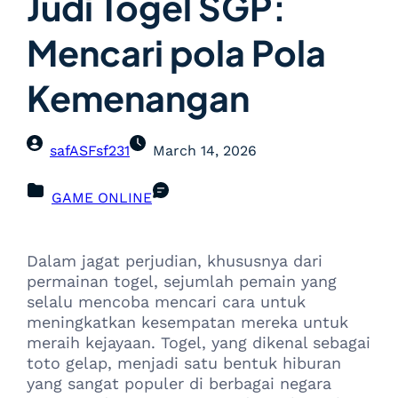
Judi Togel SGP:
Mencari pola Pola
Kemenangan
safASFsf231
March 14, 2026
GAME ONLINE
Dalam jagat perjudian, khususnya dari
permainan togel, sejumlah pemain yang
selalu mencoba mencari cara untuk
meningkatkan kesempatan mereka untuk
meraih kejayaan. Togel, yang dikenal sebagai
toto gelap, menjadi satu bentuk hiburan
yang sangat populer di berbagai negara