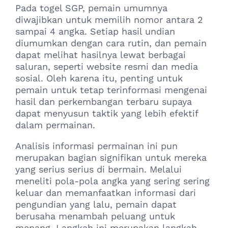
Pada togel SGP, pemain umumnya
diwajibkan untuk memilih nomor antara 2
sampai 4 angka. Setiap hasil undian
diumumkan dengan cara rutin, dan pemain
dapat melihat hasilnya lewat berbagai
saluran, seperti website resmi dan media
sosial. Oleh karena itu, penting untuk
pemain untuk tetap terinformasi mengenai
hasil dan perkembangan terbaru supaya
dapat menyusun taktik yang lebih efektif
dalam permainan.
Analisis informasi permainan ini pun
merupakan bagian signifikan untuk mereka
yang serius serius di bermain. Melalui
meneliti pola-pola angka yang sering sering
keluar dan memanfaatkan informasi dari
pengundian yang lalu, pemain dapat
berusaha menambah peluang untuk
menang. Langkah ini merupakan langkah