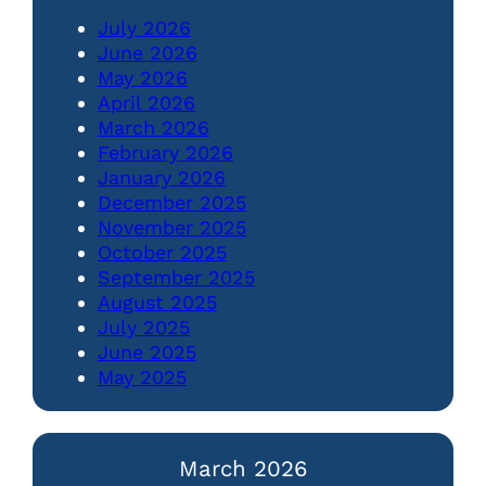
July 2026
June 2026
May 2026
April 2026
March 2026
February 2026
January 2026
December 2025
November 2025
October 2025
September 2025
August 2025
July 2025
June 2025
May 2025
March 2026