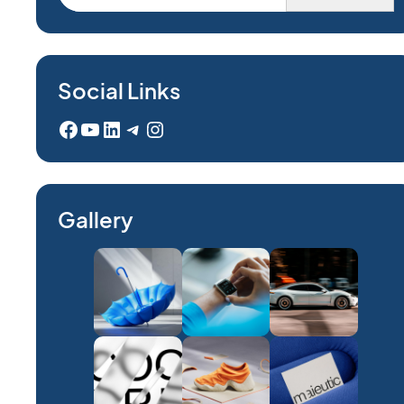
Social Links
Facebook
YouTube
LinkedIn
Telegram
Instagram
Gallery