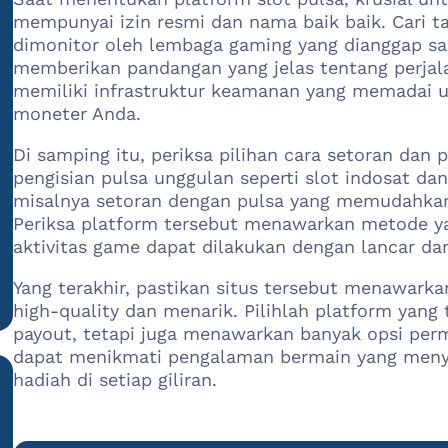
mempunyai izin resmi dan nama baik baik. Cari ta
dimonitor oleh lembaga gaming yang dianggap sah
memberikan pandangan yang jelas tentang perjal
memiliki infrastruktur keamanan yang memadai u
moneter Anda.
Di samping itu, periksa pilihan cara setoran dan 
pengisian pulsa unggulan seperti slot indosat dan
misalnya setoran dengan pulsa yang memudahkan
Periksa platform tersebut menawarkan metode y
aktivitas game dapat dilakukan dengan lancar da
Yang terakhir, pastikan situs tersebut menawarkan
high-quality dan menarik. Pilihlah platform yang 
payout, tetapi juga menawarkan banyak opsi per
dapat menikmati pengalaman bermain yang men
hadiah di setiap giliran.