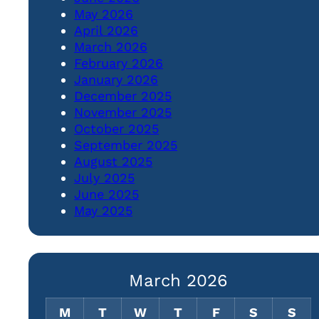
May 2026
April 2026
March 2026
February 2026
January 2026
December 2025
November 2025
October 2025
September 2025
August 2025
July 2025
June 2025
May 2025
March 2026
M
T
W
T
F
S
S