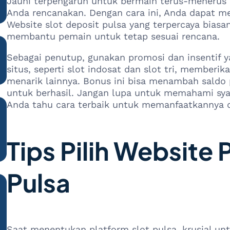
Jauhi terpengaruh untuk bermain terus-menerus 
Anda rencanakan. Dengan cara ini, Anda dapat me
Website slot deposit pulsa yang terpercaya bias
membantu pemain untuk tetap sesuai rencana.
Sebagai penutup, gunakan promosi dan insentif y
situs, seperti slot indosat dan slot tri, memberi
menarik lainnya. Bonus ini bisa menambah saldo
untuk berhasil. Jangan lupa untuk memahami syar
Anda tahu cara terbaik untuk memanfaatkannya 
Tips Pilih Website
Pulsa
Saat menentukan platform slot pulsa, krusial u