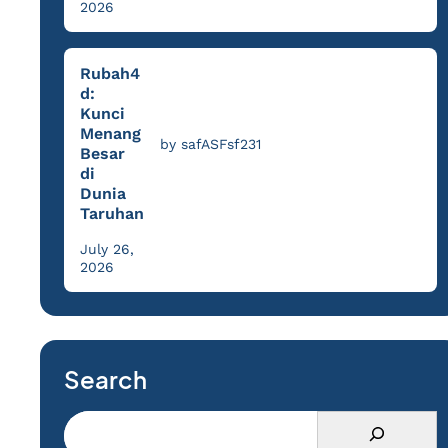
2026
Rubah4
d:
Kunci
Menang
by safASFsf231
Besar
di
Dunia
Taruhan
July 26,
2026
Search