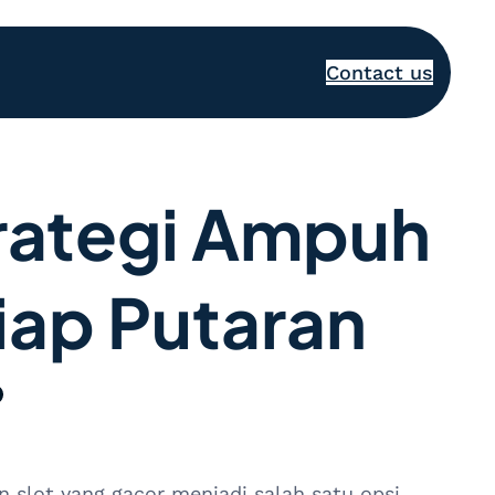
Contact us
trategi Ampuh
iap Putaran
 slot yang gacor menjadi salah satu opsi