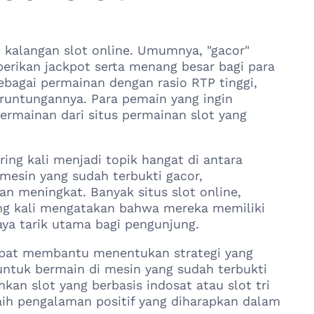
di kalangan slot online. Umumnya, "gacor"
erikan jackpot serta menang besar bagi para
ebagai permainan dengan rasio RTP tinggi,
eruntungannya. Para pemain yang ingin
ermainan dari situs permainan slot yang
ring kali menjadi topik hangat di antara
mesin yang sudah terbukti gacor,
 meningkat. Banyak situs slot online,
ing kali mengatakan bahwa mereka memiliki
aya tarik utama bagi pengunjung.
pat membantu menentukan strategi yang
untuk bermain di mesin yang sudah terbukti
 slot yang berbasis indosat atau slot tri
aih pengalaman positif yang diharapkan dalam