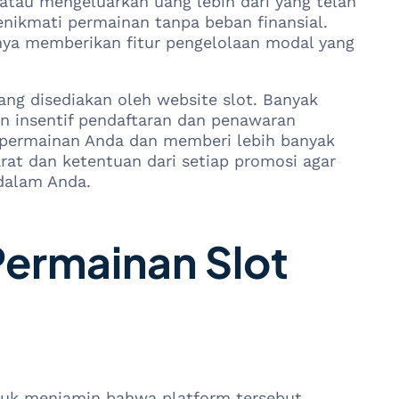
atau mengeluarkan uang lebih dari yang telah
nikmati permainan tanpa beban finansial.
anya memberikan fitur pengelolaan modal yang
ang disediakan oleh website slot. Banyak
kan insentif pendaftaran dan penawaran
 permainan Anda dan memberi lebih banyak
at dan ketentuan dari setiap promosi agar
dalam Anda.
 Permainan Slot
ntuk menjamin bahwa platform tersebut