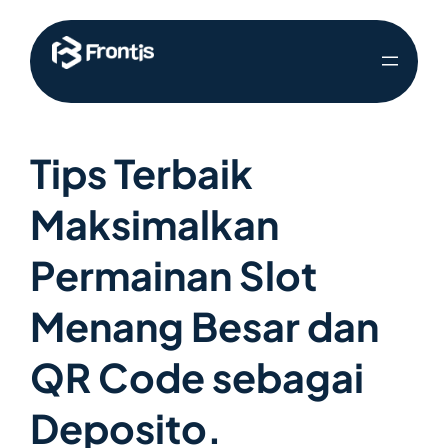
Tips Terbaik
Maksimalkan
Permainan Slot
Menang Besar dan
QR Code sebagai
Deposito.