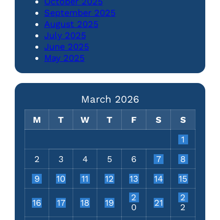
October 2025
September 2025
August 2025
July 2025
June 2025
May 2025
March 2026
M
T
W
T
F
S
S
1
2
3
4
5
6
7
8
9
10
11
12
13
14
15
2
2
16
17
18
19
21
0
2