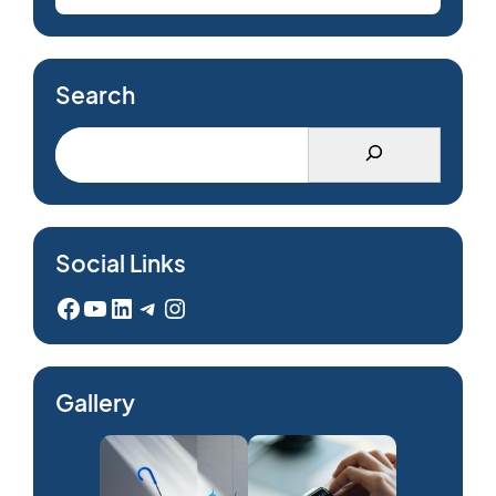
Search
Social Links
Facebook
YouTube
LinkedIn
Telegram
Instagram
Gallery