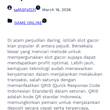
safASFsf231
March 16, 2026
GAME ONLINE
Di alam perjudian daring, istilah slot gacor
kian populer di antara pejudi. Bersekala
besar yang mencari metode untuk
mempergunakan slot gacor supaya dapat
mendapatkan profit optimal. Lebih jauh,
kemajuan teknologi sudah menawarkan
kenyamanan dalam menjalankan melakukan
transaksi, salah satunya dengan
memanfaatkan QRIS (Quick Response Code
Indonesian Standard) dalam setoran. QRIS
adalah kode QR standar Indonesia,
memungkinkan pemain untuk menjalankan
deposit secara cepat serta terpercaya,