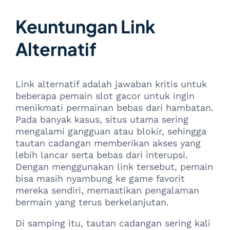
Keuntungan Link
Alternatif
Link alternatif adalah jawaban kritis untuk
beberapa pemain slot gacor untuk ingin
menikmati permainan bebas dari hambatan.
Pada banyak kasus, situs utama sering
mengalami gangguan atau blokir, sehingga
tautan cadangan memberikan akses yang
lebih lancar serta bebas dari interupsi.
Dengan menggunakan link tersebut, pemain
bisa masih nyambung ke game favorit
mereka sendiri, memastikan pengalaman
bermain yang terus berkelanjutan.
Di samping itu, tautan cadangan sering kali