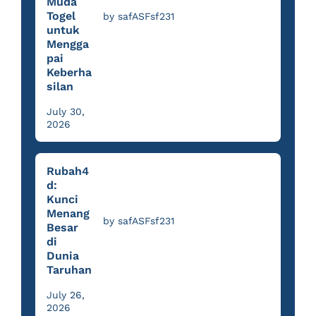
Muda
Togel
by safASFsf231
untuk
Mengga
pai
Keberha
silan
July 30,
2026
Rubah4
d:
Kunci
Menang
by safASFsf231
Besar
di
Dunia
Taruhan
July 26,
2026