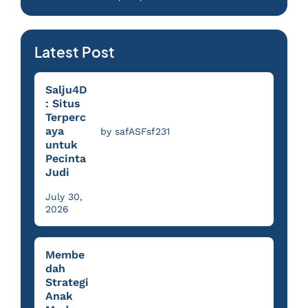
Latest Post
Salju4D
: Situs
Terperc
aya
by safASFsf231
untuk
Pecinta
Judi
July 30,
2026
Membe
dah
Strategi
Anak