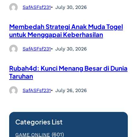
SafASFsf231
July 30, 2026
Membedah Strategi Anak Muda Togel
untuk Menggapai Keberhasilan
SafASFsf231
July 30, 2026
Rubah4d: Kunci Menang Besar di Dunia
Taruhan
SafASFsf231
July 26, 2026
Categories List
(601)
GAME ONLINE