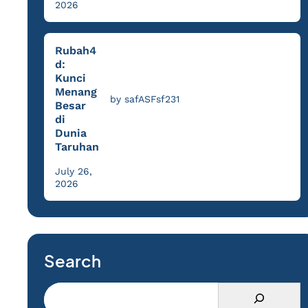
2026
Rubah4
d:
Kunci
Menang
by safASFsf231
Besar
di
Dunia
Taruhan
July 26,
2026
Search