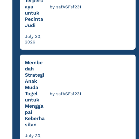
Terperc
aya
by safASFsf231
untuk
Pecinta
Judi
July 30,
2026
Membe
dah
Strategi
Anak
Muda
Togel
by safASFsf231
untuk
Mengga
pai
Keberha
silan
July 30,