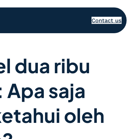
Contact us
l dua ribu
: Apa saja
etahui oleh