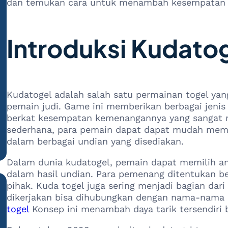
dan temukan cara untuk menambah kesempatan 
Introduksi Kudato
Kudatogel adalah salah satu permainan togel yang
pemain judi. Game ini memberikan berbagai jeni
berkat kesempatan kemenangannya yang sangat 
sederhana, para pemain dapat dapat mudah memah
dalam berbagai undian yang disediakan.
Dalam dunia kudatogel, pemain dapat memilih an
dalam hasil undian. Para pemenang ditentukan be
pihak. Kuda togel juga sering menjadi bagian dar
dikerjakan bisa dihubungkan dengan nama-nama 
togel
Konsep ini menambah daya tarik tersendiri 