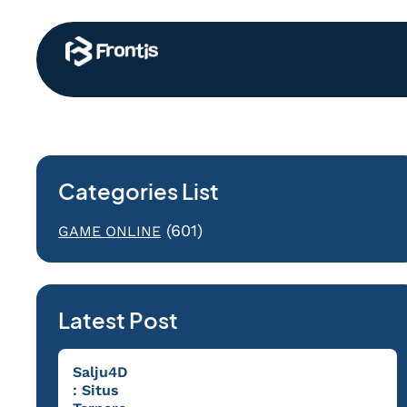
Categories List
(601)
GAME ONLINE
Latest Post
Salju4D
: Situs