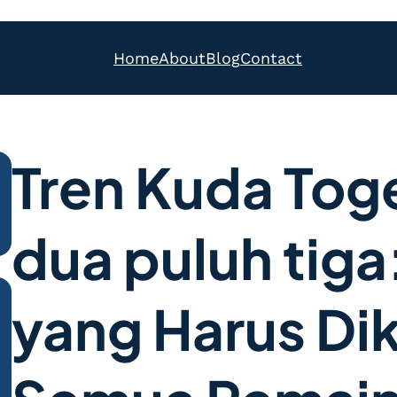
Home
About
Blog
Contact
Tren Kuda Toge
dua puluh tiga
yang Harus Dik