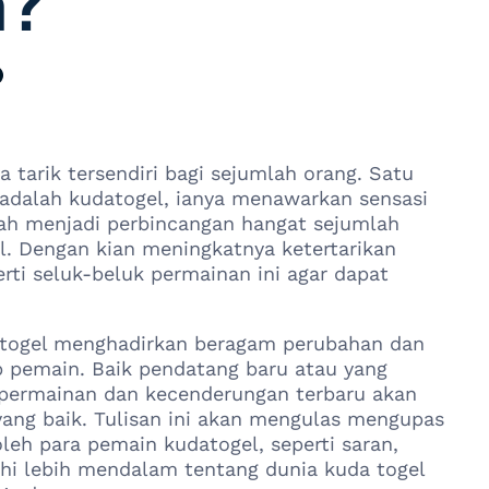
n?
a tarik tersendiri bagi sejumlah orang. Satu
 adalah kudatogel, ianya menawarkan sensasi
ah menjadi perbincangan hangat sejumlah
l. Dengan kian meningkatnya ketertarikan
rti seluk-beluk permainan ini agar dapat
togel menghadirkan beragam perubahan dan
ap pemain. Baik pendatang baru atau yang
permainan dan kecenderungan terbaru akan
yang baik. Tulisan ini akan mengulas mengupas
oleh para pemain kudatogel, seperti saran,
ajahi lebih mendalam tentang dunia kuda togel