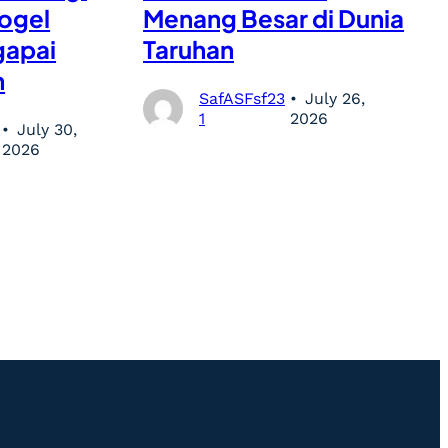
ogel
Menang Besar di Dunia
gapai
Taruhan
n
SafASFsf23
July 26,
1
2026
July 30,
2026