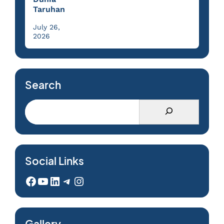
Taruhan
July 26,
2026
Search
Social Links
Facebook
YouTube
LinkedIn
Telegram
Instagram
Gallery