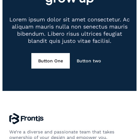
Lorem ipsum dolor sit amet consectetur. Ac
aliquam mauris nulla non senectus mauris
bibendum. Libero risus ultrices feugiat
blandit quis justo vitae facilisi.
Button One
Button two
We’re a diverse and passionate team that takes
ownership of your design and empower you.