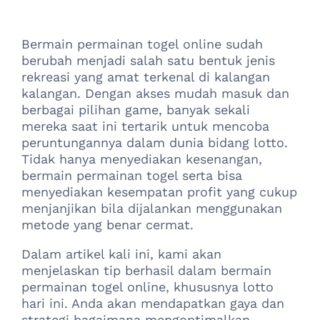
Bermain permainan togel online sudah
berubah menjadi salah satu bentuk jenis
rekreasi yang amat terkenal di kalangan
kalangan. Dengan akses mudah masuk dan
berbagai pilihan game, banyak sekali
mereka saat ini tertarik untuk mencoba
peruntungannya dalam dunia bidang lotto.
Tidak hanya menyediakan kesenangan,
bermain permainan togel serta bisa
menyediakan kesempatan profit yang cukup
menjanjikan bila dijalankan menggunakan
metode yang benar cermat.
Dalam artikel kali ini, kami akan
menjelaskan tip berhasil dalam bermain
permainan togel online, khususnya lotto
hari ini. Anda akan mendapatkan gaya dan
strategi bagaimana mengoptimalkan