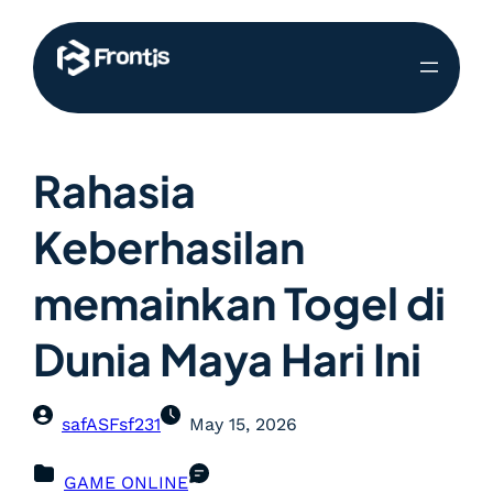
Rahasia
Keberhasilan
memainkan Togel di
Dunia Maya Hari Ini
safASFsf231
May 15, 2026
GAME ONLINE