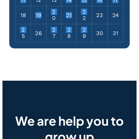
2
2
18
19
21
23
24
0
2
2
2
2
2
26
30
31
5
7
8
9
We are help you to
grow up