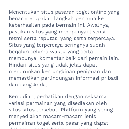
Menentukan situs pasaran togel online yang
benar merupakan langkah pertama ke
keberhasilan pada bermain ini. Awalnya,
pastikan situs yang mempunyai lisensi
resmi serta reputasi yang serta terpercaya.
Situs yang terpercaya seringnya sudah
berjalan selama waktu yang serta
mempunyai komentar baik dari pemain lain.
Hindari situs yang tidak jelas dapat
menurunkan kemungkinan penipuan dan
memastikan perlindungan informasi pribadi
dan uang Anda.
Kemudian, perhatikan dengan seksama
variasi permainan yang disediakan oleh
situs situs tersebut. Platform yang sering
menyediakan macam-macam jenis
permainan togel serta pasar yang dapat