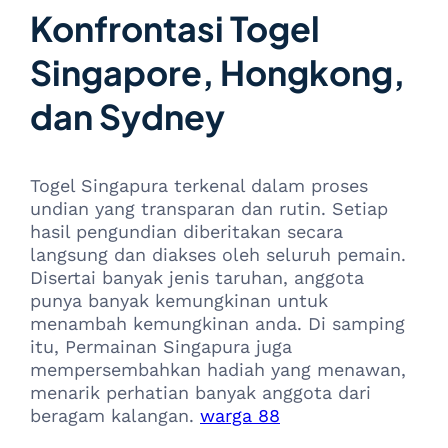
Konfrontasi Togel
Singapore, Hongkong,
dan Sydney
Togel Singapura terkenal dalam proses
undian yang transparan dan rutin. Setiap
hasil pengundian diberitakan secara
langsung dan diakses oleh seluruh pemain.
Disertai banyak jenis taruhan, anggota
punya banyak kemungkinan untuk
menambah kemungkinan anda. Di samping
itu, Permainan Singapura juga
mempersembahkan hadiah yang menawan,
menarik perhatian banyak anggota dari
beragam kalangan.
warga 88