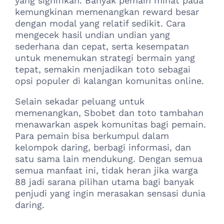
yang signifikan. Banyak pemain minat pada
kemungkinan memenangkan reward besar
dengan modal yang relatif sedikit. Cara
mengecek hasil undian undian yang
sederhana dan cepat, serta kesempatan
untuk menemukan strategi bermain yang
tepat, semakin menjadikan toto sebagai
opsi populer di kalangan komunitas online.
Selain sekadar peluang untuk
memenangkan, Sbobet dan toto tambahan
menawarkan aspek komunitas bagi pemain.
Para pemain bisa berkumpul dalam
kelompok daring, berbagi informasi, dan
satu sama lain mendukung. Dengan semua
semua manfaat ini, tidak heran jika warga
88 jadi sarana pilihan utama bagi banyak
penjudi yang ingin merasakan sensasi dunia
daring.