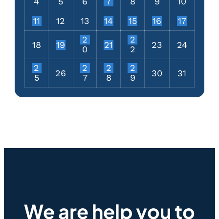
4
5
6
7
8
9
10
11
12
13
14
15
16
17
2
2
18
19
21
23
24
0
2
2
2
2
2
26
30
31
5
7
8
9
We are help you to