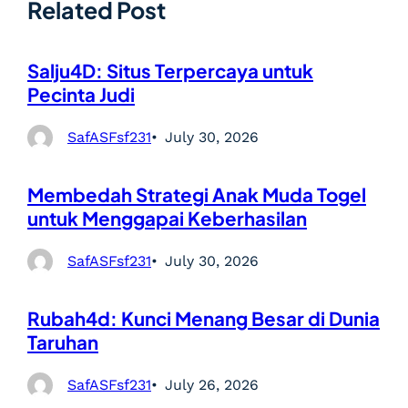
Related Post
Salju4D: Situs Terpercaya untuk
Pecinta Judi
SafASFsf231
July 30, 2026
Membedah Strategi Anak Muda Togel
untuk Menggapai Keberhasilan
SafASFsf231
July 30, 2026
Rubah4d: Kunci Menang Besar di Dunia
Taruhan
SafASFsf231
July 26, 2026