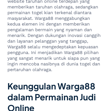
website taruhan online terdepan yang
memberikan taruhan olahraga, sedangkan
permainan togel kian terkenal diantara
masyarakat. Warga88 menggabungkan
kedua elemen ini dengan memberikan
pengalaman bermain yang nyaman dan
menarik. Dengan dukungan inovasi canggih
dan layanan pelanggan yang tanggap,
Warga88 selalu mengedeptakan kepuasan
pengguna. Ini menjadikan Warga88 pilihan
yang sangat menarik untuk siapa pun yang
ingin mencoba nasibnya di dunia togel dan
pertaruhan olahraga.
Keunggulan Warga88
dalam Permainan Judi
Online