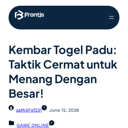
Kembar Togel Padu:
Taktik Cermat untuk
Menang Dengan
Besar!
safASFsf231
June 12, 2026
GAME ONLINE