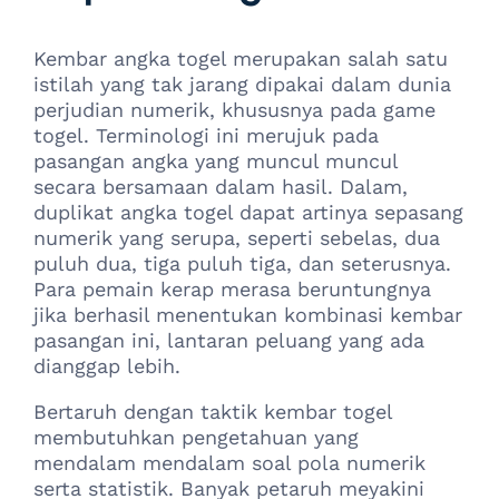
Kembar angka togel merupakan salah satu
istilah yang tak jarang dipakai dalam dunia
perjudian numerik, khususnya pada game
togel. Terminologi ini merujuk pada
pasangan angka yang muncul muncul
secara bersamaan dalam hasil. Dalam,
duplikat angka togel dapat artinya sepasang
numerik yang serupa, seperti sebelas, dua
puluh dua, tiga puluh tiga, dan seterusnya.
Para pemain kerap merasa beruntungnya
jika berhasil menentukan kombinasi kembar
pasangan ini, lantaran peluang yang ada
dianggap lebih.
Bertaruh dengan taktik kembar togel
membutuhkan pengetahuan yang
mendalam mendalam soal pola numerik
serta statistik. Banyak petaruh meyakini