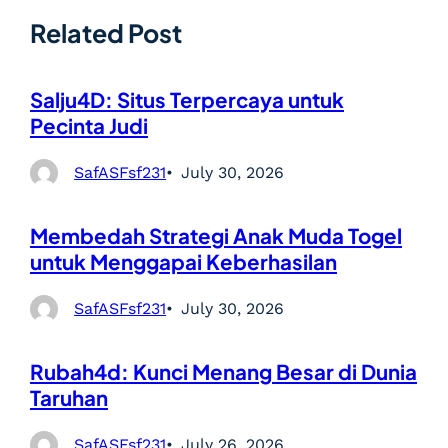
Related Post
Salju4D: Situs Terpercaya untuk
Pecinta Judi
SafASFsf231
July 30, 2026
Membedah Strategi Anak Muda Togel
untuk Menggapai Keberhasilan
SafASFsf231
July 30, 2026
Rubah4d: Kunci Menang Besar di Dunia
Taruhan
SafASFsf231
July 26, 2026