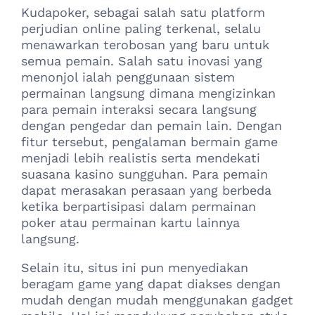
Kudapoker, sebagai salah satu platform
perjudian online paling terkenal, selalu
menawarkan terobosan yang baru untuk
semua pemain. Salah satu inovasi yang
menonjol ialah penggunaan sistem
permainan langsung dimana mengizinkan
para pemain interaksi secara langsung
dengan pengedar dan pemain lain. Dengan
fitur tersebut, pengalaman bermain game
menjadi lebih realistis serta mendekati
suasana kasino sungguhan. Para pemain
dapat merasakan perasaan yang berbeda
ketika berpartisipasi dalam permainan
poker atau permainan kartu lainnya
langsung.
Selain itu, situs ini pun menyediakan
beragam game yang dapat diakses dengan
mudah dengan mudah menggunakan gadget