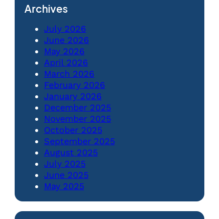
Archives
July 2026
June 2026
May 2026
April 2026
March 2026
February 2026
January 2026
December 2025
November 2025
October 2025
September 2025
August 2025
July 2025
June 2025
May 2025