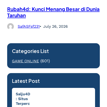
Rubah4d: Kunci Menang Besar di Dunia
Taruhan
SafASFsf231
July 26, 2026
Categories List
(601)
GAME ONLINE
Latest Post
Salju4D
: Situs
Terperc