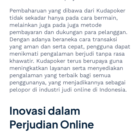
Pembaharuan yang dibawa dari Kudapoker
tidak sekadar hanya pada cara bermain,
melainkan juga pada juga metode
pembayaran dan dukungan para pelanggan.
Dengan adanya beraneka cara transaksi
yang aman dan serta cepat, pengguna dapat
menikmati pengalaman berjudi tanpa rasa
khawatir. Kudapoker terus berupaya guna
meningkatkan layanan serta menyediakan
pengalaman yang terbaik bagi semua
penggunanya, yang menjadikannya sebagai
pelopor di industri judi online di Indonesia.
Inovasi dalam
Perjudian Online