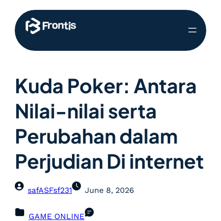
Kuda Poker: Antara
Nilai-nilai serta
Perubahan dalam
Perjudian Di internet
safASFsf231
June 8, 2026
GAME ONLINE