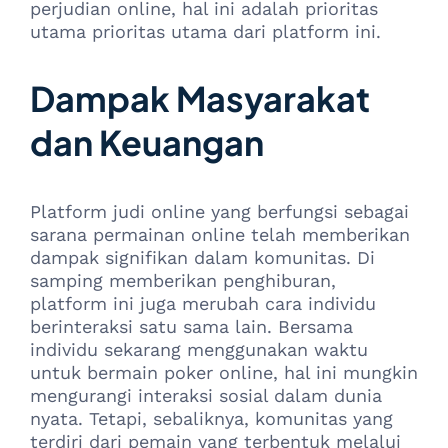
perjudian online, hal ini adalah prioritas
utama prioritas utama dari platform ini.
Dampak Masyarakat
dan Keuangan
Platform judi online yang berfungsi sebagai
sarana permainan online telah memberikan
dampak signifikan dalam komunitas. Di
samping memberikan penghiburan,
platform ini juga merubah cara individu
berinteraksi satu sama lain. Bersama
individu sekarang menggunakan waktu
untuk bermain poker online, hal ini mungkin
mengurangi interaksi sosial dalam dunia
nyata. Tetapi, sebaliknya, komunitas yang
terdiri dari pemain yang terbentuk melalui