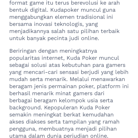
format game itu terus berevolusi ke arah
bentuk digital. Kudapoker muncul guna
menggabungkan elemen tradisional ini
bersama inovasi teknologis, yang
menjadikannya salah satu pilihan terbaik
untuk banyak pecinta judi online.
Beriringan dengan meningkatnya
popularitas internet, Kuda Poker muncul
sebagai solusi atas kebutuhan para gamers
yang mencari-cari sensasi berjudi yang lebih
mudah serta menarik. Melalui menawarkan
beragam jenis permainan poker, platform ini
berhasil menarik minat gamers dari
berbagai beragam kelompok usia serta
background. Kepopuleran Kuda Poker
semakin meningkat berkat kemudahan
akses diakses serta tampilan yang ramah
pengguna, membuatnya menjadi pilihan
utama dalam dunia perjudian online.