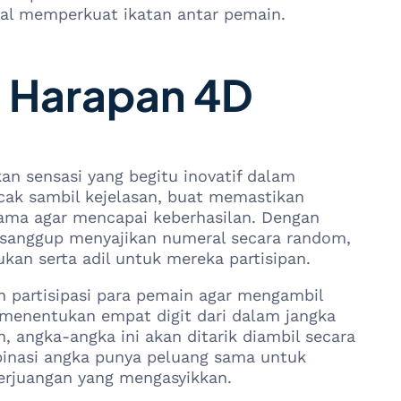
sial memperkuat ikatan antar pemain.
 Harapan 4D
 sensasi yang begitu inovatif dalam
cak sambil kejelasan, buat memastikan
ma agar mencapai keberhasilan. Dengan
 sanggup menyajikan numeral secara random,
kan serta adil untuk mereka partisipan.
h partisipasi para pemain agar mengambil
a menentukan empat digit dari dalam jangka
 angka-angka ini akan ditarik diambil secara
binasi angka punya peluang sama untuk
erjuangan yang mengasyikkan.