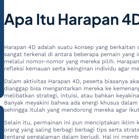
Apa Itu Harapan 4
Harapan 4D adalah suatu konsep yang berkaitan de
sangat terkenal di antara beberapa pemain yang
melalui nomor-nomor yang mereka pilih. Harapan
refleksi kemauan serta keinginan individu agar m
Dalam aktivitas Harapan 4D, peserta biasanya a
dianggap bisa mengantarkan mereka ke kemenanga
melibatkan strategi, intuisi, atau bahkan keyakin
Banyak meyakini bahwa ada energi khusus dalam 
sehingga itulah yang mendorong mereka agar ikut
Selain itu, permainan ini pun menciptakan iklim 
orang yang saling berbagi berbagi tips serta str
tentang pengalaman dalam berjudi. Hal ini memb