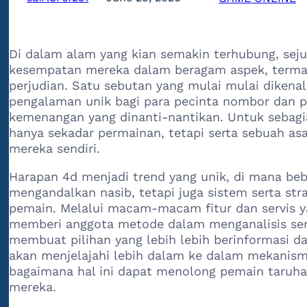
Di dalam alam yang kian semakin terhubung, se
kesempatan mereka dalam beragam aspek, terma
perjudian. Satu sebutan yang mulai mulai dikena
pengalaman unik bagi para pecinta nombor dan p
kemenangan yang dinanti-nantikan. Untuk sebagi
hanya sekadar permainan, tetapi serta sebuah a
mereka sendiri.
Harapan 4d menjadi trend yang unik, di mana beb
mengandalkan nasib, tetapi juga sistem serta st
pemain. Melalui macam-macam fitur dan servis y
memberi anggota metode dalam menganalisis ser
membuat pilihan yang lebih lebih berinformasi d
akan menjelajahi lebih dalam ke dalam mekanisme
bagaimana hal ini dapat menolong pemain taru
mereka.