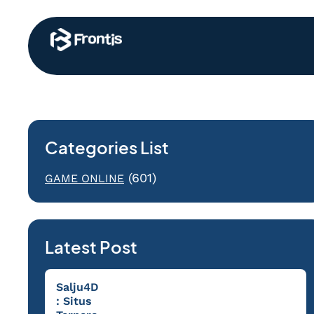
Categories List
(601)
GAME ONLINE
Latest Post
Salju4D
: Situs