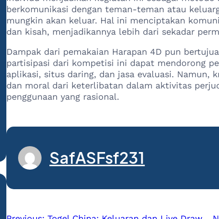
berkomunikasi dengan teman-teman atau keluarga
mungkin akan keluar. Hal ini menciptakan komuni
dan kisah, menjadikannya lebih dari sekadar perm
Dampak dari pemakaian Harapan 4D pun bertujua
partisipasi dari kompetisi ini dapat mendorong 
aplikasi, situs daring, dan jasa evaluasi. Namun
dan moral dari keterlibatan dalam aktivitas perj
penggunaan yang rasional.
SafASFsf231
Previous:
Togel China: Keluaran dan Live Draw
N