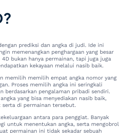
D?
ngan prediksi dan angka di judi. Ide ini
 ingin memenangkan penghargaan yang besar
 4D bukan hanya permainan, tapi juga juga
endapatkan kekayaan melalui nasib baik.
kan memilih memilih empat angka nomor yang
n. Proses memilih angka ini seringkali
an berdasarkan pengalaman pribadi sendiri.
angka yang bisa menyediakan nasib baik,
 serta di permainan tersebut.
kekeluargaan antara para penggiat. Banyak
ategi untuk menentukan angka, serta mengobrol
uat permainan ini tidak sekadar sebuah