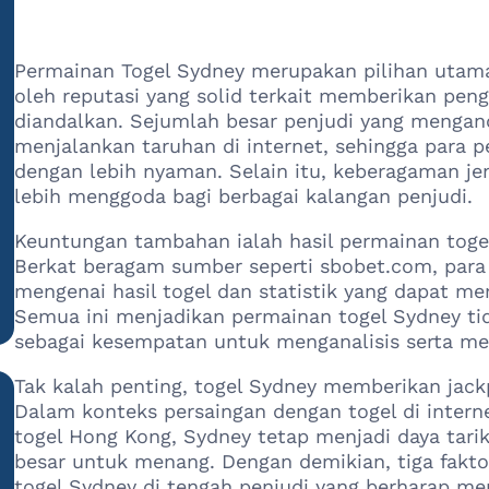
Permainan Togel Sydney merupakan pilihan utama
oleh reputasi yang solid terkait memberikan pen
diandalkan. Sejumlah besar penjudi yang mengand
menjalankan taruhan di internet, sehingga para 
dengan lebih nyaman. Selain itu, keberagaman j
lebih menggoda bagi berbagai kalangan penjudi.
Keuntungan tambahan ialah hasil permainan togel
Berkat beragam sumber seperti sbobet.com, para
mengenai hasil togel dan statistik yang dapat
Semua ini menjadikan permainan togel Sydney ti
sebagai kesempatan untuk menganalisis serta meny
Tak kalah penting, togel Sydney memberikan jac
Dalam konteks persaingan dengan togel di intern
togel Hong Kong, Sydney tetap menjadi daya tari
besar untuk menang. Dengan demikian, tiga fakto
togel Sydney di tengah penjudi yang berharap m