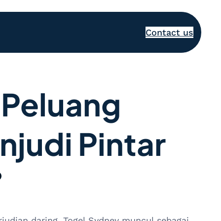
Contact us
 Peluang
judi Pintar
judian daring, Togel Sydney muncul sebagai