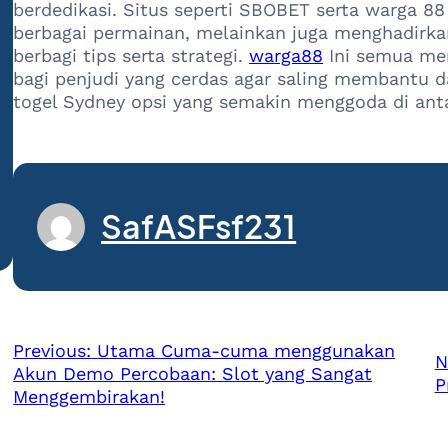
berdedikasi. Situs seperti SBOBET serta warga 8
berbagai permainan, melainkan juga menghadirka
berbagi tips serta strategi.
warga88
Ini semua men
bagi penjudi yang cerdas agar saling membantu
togel Sydney opsi yang semakin menggoda di anta
SafASFsf231
Previous:
Utama Cuma-cuma menggunakan
N
Akun Demo Percobaan: Slot yang Sangat
P
Menggembirakan!