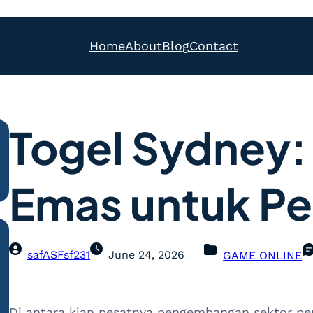
Home
About
Blog
Contact
Togel Sydney:
Emas untuk Pen
safASFsf231
June 24, 2026
GAME ONLINE
Di antara kian pesatnya pengembangan sektor per