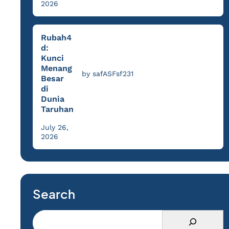
2026
Rubah4
d:
Kunci
Menang
by safASFsf231
Besar
di
Dunia
Taruhan
July 26,
2026
Search