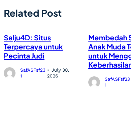
Related Post
Salju4D: Situs
Membedah S
Terpercaya untuk
Anak Muda T
Pecinta Judi
untuk Meng
Keberhasila
SafASFsf23
July 30,
1
2026
SafASFsf23
1