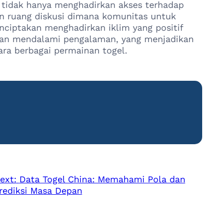
8 tidak hanya menghadirkan akses terhadap
n ruang diskusi dimana komunitas untuk
ciptakan menghadirkan iklim yang positif
 dan mendalami pengalaman, yang menjadikan
ra berbagai permainan togel.
ext:
Data Togel China: Memahami Pola dan
rediksi Masa Depan