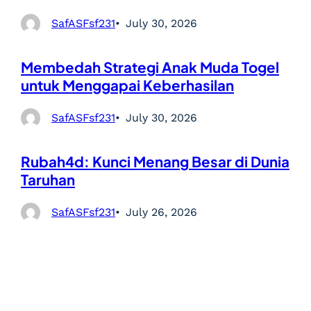
SafASFsf231
July 30, 2026
Membedah Strategi Anak Muda Togel
untuk Menggapai Keberhasilan
SafASFsf231
July 30, 2026
Rubah4d: Kunci Menang Besar di Dunia
Taruhan
SafASFsf231
July 26, 2026