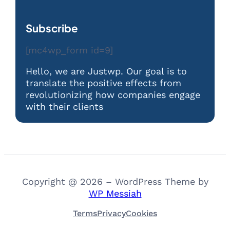
Subscribe
[mc4wp_form id=9]
Hello, we are Justwp. Our goal is to
translate the positive effects from
revolutionizing how companies engage
with their clients
Copyright @ 2026 – WordPress Theme by
WP Messiah
Terms
Privacy
Cookies