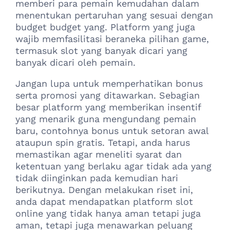
memberi para pemain kemudahan dalam
menentukan pertaruhan yang sesuai dengan
budget budget yang. Platform yang juga
wajib memfasilitasi beraneka pilihan game,
termasuk slot yang banyak dicari yang
banyak dicari oleh pemain.
Jangan lupa untuk memperhatikan bonus
serta promosi yang ditawarkan. Sebagian
besar platform yang memberikan insentif
yang menarik guna mengundang pemain
baru, contohnya bonus untuk setoran awal
ataupun spin gratis. Tetapi, anda harus
memastikan agar meneliti syarat dan
ketentuan yang berlaku agar tidak ada yang
tidak diinginkan pada kemudian hari
berikutnya. Dengan melakukan riset ini,
anda dapat mendapatkan platform slot
online yang tidak hanya aman tetapi juga
aman, tetapi juga menawarkan peluang