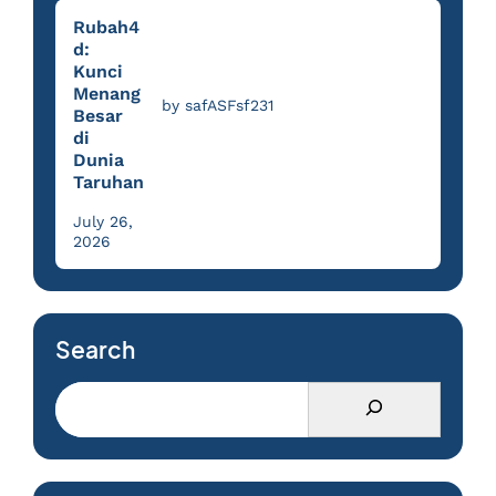
Rubah4
d:
Kunci
Menang
by safASFsf231
Besar
di
Dunia
Taruhan
July 26,
2026
Search