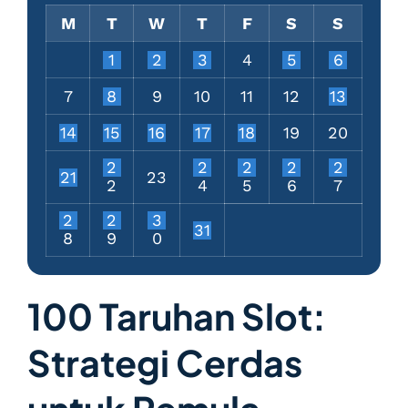
M
T
W
T
F
S
S
1
2
3
4
5
6
7
8
9
10
11
12
13
14
15
16
17
18
19
20
2
2
2
2
2
21
23
2
4
5
6
7
2
2
3
31
8
9
0
100 Taruhan Slot:
Strategi Cerdas