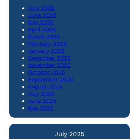
July 2026
June 2026
May 2026
April 2026
March 2026
February 2026
January 2026
December 2025
November 2025
October 2025
September 2025
August 2025
July 2025
June 2025
May 2025
July 2025