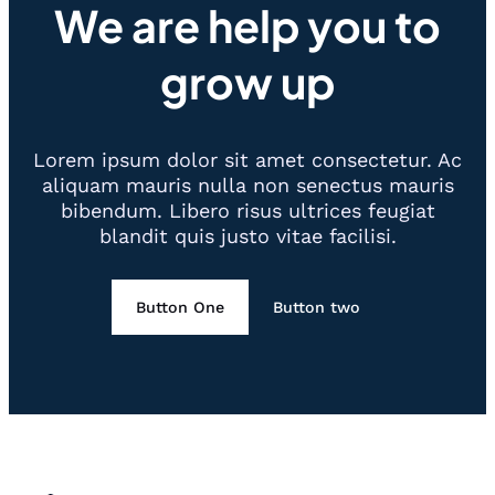
We are help you to
grow up
Lorem ipsum dolor sit amet consectetur. Ac
aliquam mauris nulla non senectus mauris
bibendum. Libero risus ultrices feugiat
blandit quis justo vitae facilisi.
Button One
Button two