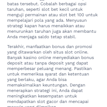
batas tersebut. Cobalah berbagai opsi
taruhan, seperti slot bet kecil untuk
menguji permainan atau slot bet 100 untuk
mempelajari pola yang ada. Menyusun
strategi kapan harus menaikkan atau
menurunkan taruhan juga akan membantu
Anda menjaga saldo tetap stabil.
Terakhir, manfaatkan bonus dan promosi
yang ditawarkan oleh situs slot online.
Banyak kasino online menyediakan bonus
deposit atau tanpa deposit yang dapat
memperbesar peluang menang. Pastikan
untuk memeriksa syarat dan ketentuan
yang berlaku, agar Anda bisa
memaksimalkan keuntungan. Dengan
menerapkan strategi ini, Anda dapat
meningkatkan kesempatan untuk
mendapatkan slot gacor dan mencapai
maxwin yang diimpikan.