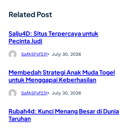
Related Post
Salju4D: Situs Terpercaya untuk
Pecinta Judi
SafASFsf231
July 30, 2026
Membedah Strategi Anak Muda Togel
untuk Menggapai Keberhasilan
SafASFsf231
July 30, 2026
Rubah4d: Kunci Menang Besar di Dunia
Taruhan