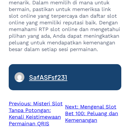
menarik. Dalam memilih di mana untuk
bermain, pastikan untuk memeriksa link
slot online yang terpercaya dan daftar slot
online yang memiliki reputasi baik. Dengan
memahami RTP slot online dan mengetahui
pilihan yang ada, Anda dapat meningkatkan
peluang untuk mendapatkan kemenangan
besar dalam setiap sesi permainan.
SafASFsf231
Previous:
Misteri Slot
Next:
Mengenal Slot
Tanpa Potongan:
Bet 100: Peluang dan
Kenali Keistimewaan
Kemenangan
Permainan QRIS