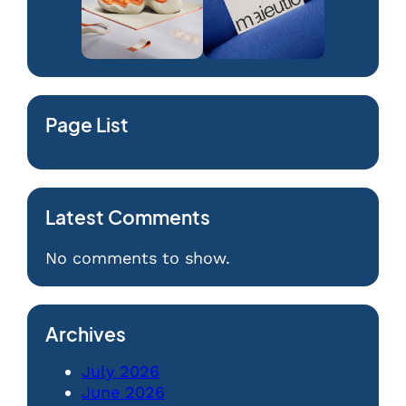
Page List
Latest Comments
No comments to show.
Archives
July 2026
June 2026