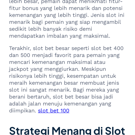
lebih besar, pemain dapat menikmati fitur-
fitur bonus yang lebih menarik dan potensi
kemenangan yang lebih tinggi. Jenis slot ini
menarik bagi pemain yang siap mengambil
sedikit lebih banyak risiko demi
mendapatkan imbalan yang maksimal.
Terakhir, slot bet besar seperti slot bet 400
dan 500 menjadi favorit para pemain yang
mencari kemenangan maksimal atau
jackpot yang menggiurkan. Meskipun
risikonya lebih tinggi, kesempatan untuk
meraih kemenangan besar membuat jenis
slot ini sangat menarik. Bagi mereka yang
berani bertaruh, slot bet besar bisa jadi
adalah jalan menuju kemenangan yang
diimpikan.
slot bet 100
Strategi Menang di Slot