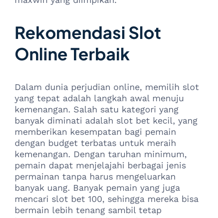
Rekomendasi Slot
Online Terbaik
Dalam dunia perjudian online, memilih slot
yang tepat adalah langkah awal menuju
kemenangan. Salah satu kategori yang
banyak diminati adalah slot bet kecil, yang
memberikan kesempatan bagi pemain
dengan budget terbatas untuk meraih
kemenangan. Dengan taruhan minimum,
pemain dapat menjelajahi berbagai jenis
permainan tanpa harus mengeluarkan
banyak uang. Banyak pemain yang juga
mencari slot bet 100, sehingga mereka bisa
bermain lebih tenang sambil tetap