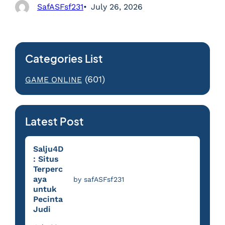
SafASFsf231
July 26, 2026
Categories List
(601)
GAME ONLINE
Latest Post
Salju4D
: Situs
Terperc
aya
by safASFsf231
untuk
Pecinta
Judi