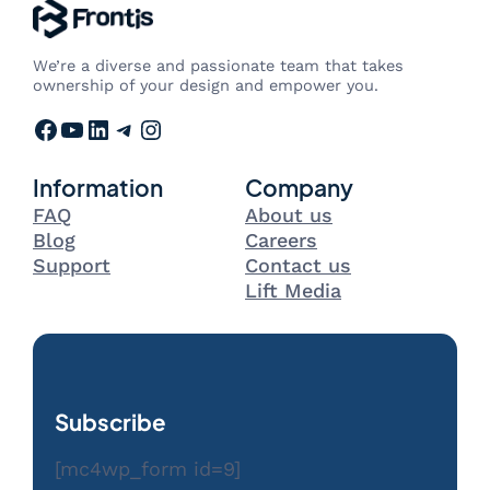
We’re a diverse and passionate team that takes
ownership of your design and empower you.
Facebook
YouTube
LinkedIn
Telegram
Instagram
Information
Company
FAQ
About us
Blog
Careers
Support
Contact us
Lift Media
Subscribe
[mc4wp_form id=9]