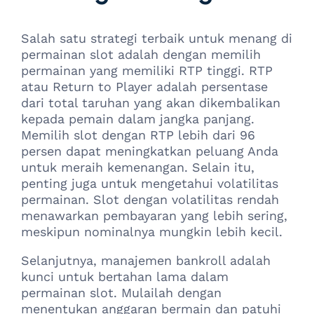
Salah satu strategi terbaik untuk menang di
permainan slot adalah dengan memilih
permainan yang memiliki RTP tinggi. RTP
atau Return to Player adalah persentase
dari total taruhan yang akan dikembalikan
kepada pemain dalam jangka panjang.
Memilih slot dengan RTP lebih dari 96
persen dapat meningkatkan peluang Anda
untuk meraih kemenangan. Selain itu,
penting juga untuk mengetahui volatilitas
permainan. Slot dengan volatilitas rendah
menawarkan pembayaran yang lebih sering,
meskipun nominalnya mungkin lebih kecil.
Selanjutnya, manajemen bankroll adalah
kunci untuk bertahan lama dalam
permainan slot. Mulailah dengan
menentukan anggaran bermain dan patuhi