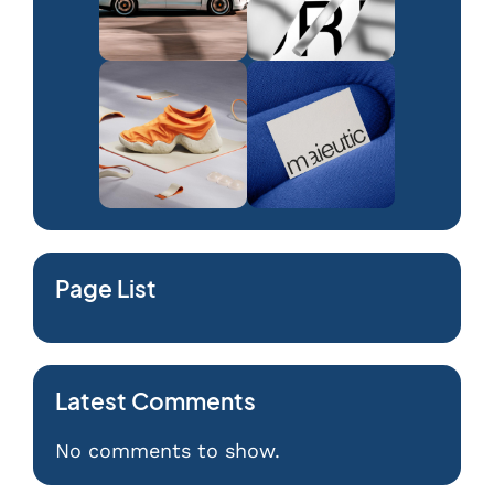
Page List
Latest Comments
No comments to show.