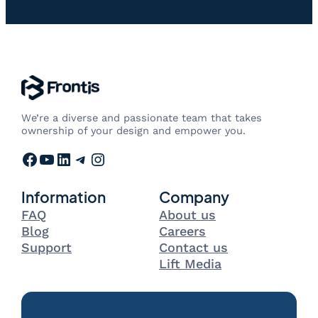
We’re a diverse and passionate team that takes
ownership of your design and empower you.
Facebook
YouTube
LinkedIn
Telegram
Instagram
Information
Company
FAQ
About us
Blog
Careers
Support
Contact us
Lift Media