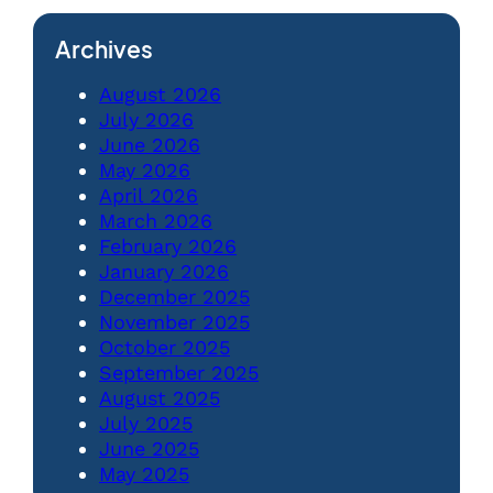
Archives
August 2026
July 2026
June 2026
May 2026
April 2026
March 2026
February 2026
January 2026
December 2025
November 2025
October 2025
September 2025
August 2025
July 2025
June 2025
May 2025