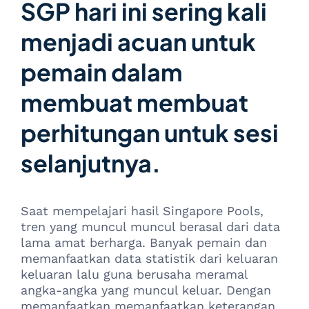
SGP hari ini sering kali
menjadi acuan untuk
pemain dalam
membuat membuat
perhitungan untuk sesi
selanjutnya.
Saat mempelajari hasil Singapore Pools,
tren yang muncul muncul berasal dari data
lama amat berharga. Banyak pemain dan
memanfaatkan data statistik dari keluaran
keluaran lalu guna berusaha meramal
angka-angka yang muncul keluar. Dengan
memanfaatkan memanfaatkan keterangan