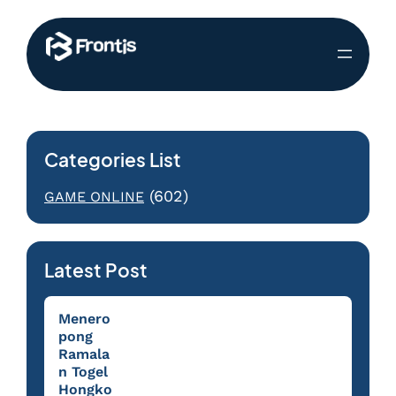
Categories List
(602)
GAME ONLINE
Latest Post
Menero
pong
Ramala
n Togel
Hongko