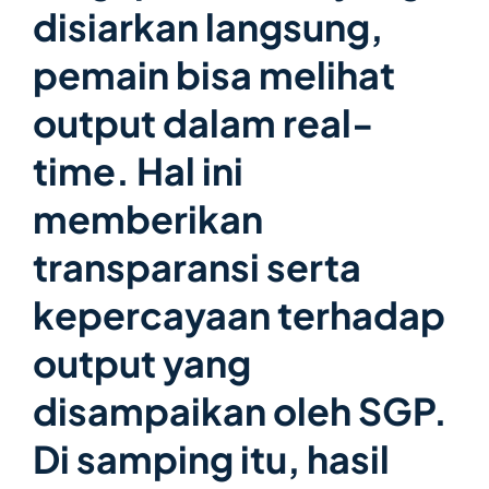
disiarkan langsung,
pemain bisa melihat
output dalam real-
time. Hal ini
memberikan
transparansi serta
kepercayaan terhadap
output yang
disampaikan oleh SGP.
Di samping itu, hasil