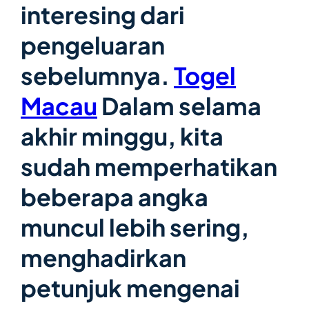
interesing dari
pengeluaran
sebelumnya.
Togel
Macau
Dalam selama
akhir minggu, kita
sudah memperhatikan
beberapa angka
muncul lebih sering,
menghadirkan
petunjuk mengenai