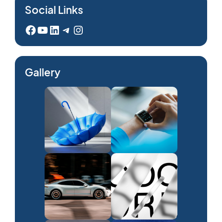
Social Links
Facebook
YouTube
LinkedIn
Telegram
Instagram
Gallery