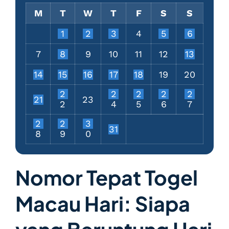
M
T
W
T
F
S
S
1
2
3
4
5
6
7
8
9
10
11
12
13
14
15
16
17
18
19
20
2
2
2
2
2
21
23
2
4
5
6
7
2
2
3
31
8
9
0
Nomor Tepat Togel
Macau Hari: Siapa