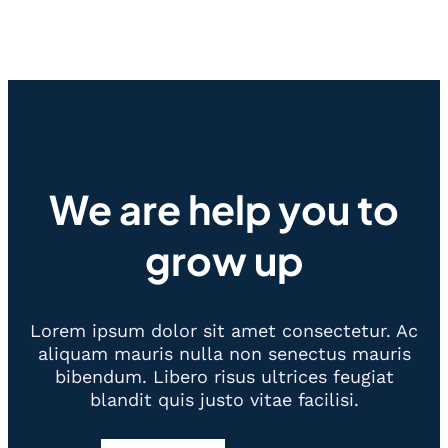
We are help you to
grow up
Lorem ipsum dolor sit amet consectetur. Ac
aliquam mauris nulla non senectus mauris
bibendum. Libero risus ultrices feugiat
blandit quis justo vitae facilisi.