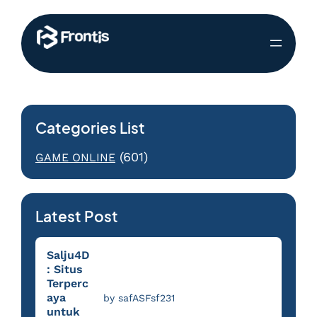
Categories List
(601)
GAME ONLINE
Latest Post
Salju4D
: Situs
Terperc
aya
by safASFsf231
untuk