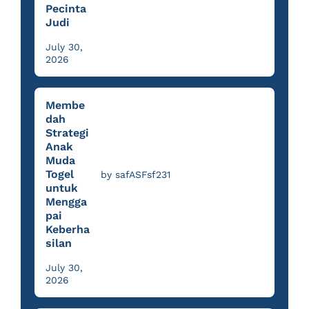
Pecinta
Judi
July 30,
2026
Membe
dah
Strategi
Anak
Muda
Togel
by safASFsf231
untuk
Mengga
pai
Keberha
silan
July 30,
2026