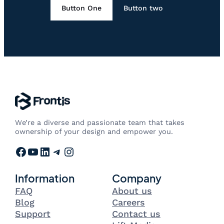
Button One
Button two
We’re a diverse and passionate team that takes
ownership of your design and empower you.
Facebook
YouTube
LinkedIn
Telegram
Instagram
Information
Company
FAQ
About us
Blog
Careers
Support
Contact us