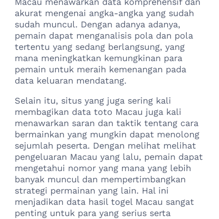
Macau menawarkan data komprehensif dan
akurat mengenai angka-angka yang sudah
sudah muncul. Dengan adanya adanya,
pemain dapat menganalisis pola dan pola
tertentu yang sedang berlangsung, yang
mana meningkatkan kemungkinan para
pemain untuk meraih kemenangan pada
data keluaran mendatang.
Selain itu, situs yang juga sering kali
membagikan data toto Macau juga kali
menawarkan saran dan taktik tentang cara
bermainkan yang mungkin dapat menolong
sejumlah peserta. Dengan melihat melihat
pengeluaran Macau yang lalu, pemain dapat
mengetahui nomor yang mana yang lebih
banyak muncul dan mempertimbangkan
strategi permainan yang lain. Hal ini
menjadikan data hasil togel Macau sangat
penting untuk para yang serius serta