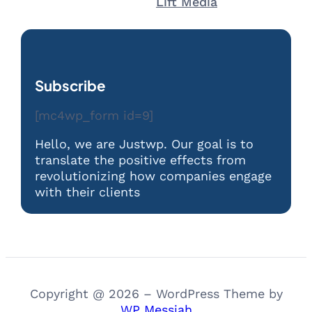
Lift Media
Subscribe
[mc4wp_form id=9]
Hello, we are Justwp. Our goal is to
translate the positive effects from
revolutionizing how companies engage
with their clients
Copyright @ 2026 – WordPress Theme by
WP Messiah