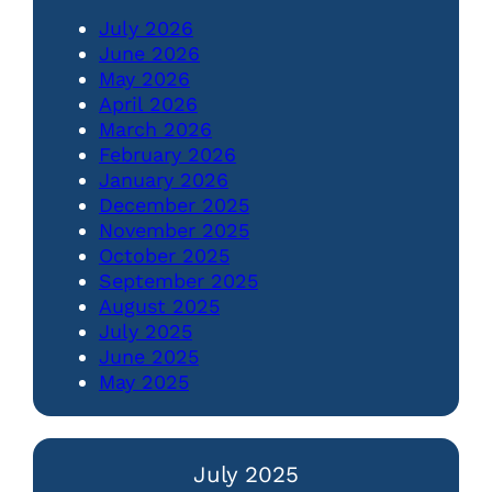
July 2026
June 2026
May 2026
April 2026
March 2026
February 2026
January 2026
December 2025
November 2025
October 2025
September 2025
August 2025
July 2025
June 2025
May 2025
July 2025