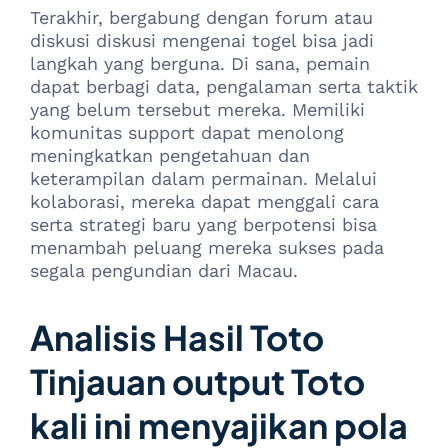
Terakhir, bergabung dengan forum atau
diskusi diskusi mengenai togel bisa jadi
langkah yang berguna. Di sana, pemain
dapat berbagi data, pengalaman serta taktik
yang belum tersebut mereka. Memiliki
komunitas support dapat menolong
meningkatkan pengetahuan dan
keterampilan dalam permainan. Melalui
kolaborasi, mereka dapat menggali cara
serta strategi baru yang berpotensi bisa
menambah peluang mereka sukses pada
segala pengundian dari Macau.
Analisis Hasil Toto
Tinjauan output Toto
kali ini menyajikan pola