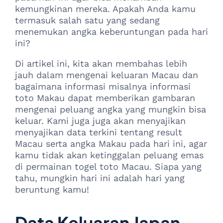
kemungkinan mereka. Apakah Anda kamu
termasuk salah satu yang sedang
menemukan angka keberuntungan pada hari
ini?
Di artikel ini, kita akan membahas lebih
jauh dalam mengenai keluaran Macau dan
bagaimana informasi misalnya informasi
toto Makau dapat memberikan gambaran
mengenai peluang angka yang mungkin bisa
keluar. Kami juga juga akan menyajikan
menyajikan data terkini tentang result
Macau serta angka Makau pada hari ini, agar
kamu tidak akan ketinggalan peluang emas
di permainan togel toto Macau. Siapa yang
tahu, mungkin hari ini adalah hari yang
beruntung kamu!
Data Keluaran Japan