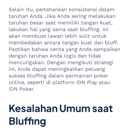
Selain itu, pertahankan konsistensi dalam
taruhan Anda. Jika Anda sering melakukan
taruhan besar saat memiliki tangan kuat,
lakukan hal yang sama saat bluffing. Ini
akan membuat lawan lebih sulit untuk
membedakan antara tangan kuat dan bluff.
Pastikan bahwa cerita yang Anda sampaikan
dengan taruhan Anda logis dan tidak
mencurigakan. Dengan mengikuti strategi
ini, Anda dapat meningkatkan peluang
sukses bluffing dalam permainan poker
online, seperti di platform IDN Play atau
IDN Poker.
Kesalahan Umum saat
Bluffing