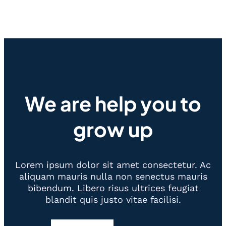
We are help you to
grow up
Lorem ipsum dolor sit amet consectetur. Ac
aliquam mauris nulla non senectus mauris
bibendum. Libero risus ultrices feugiat
blandit quis justo vitae facilisi.