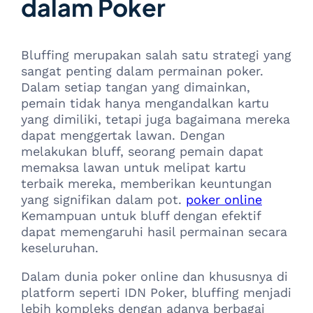
dalam Poker
Bluffing merupakan salah satu strategi yang
sangat penting dalam permainan poker.
Dalam setiap tangan yang dimainkan,
pemain tidak hanya mengandalkan kartu
yang dimiliki, tetapi juga bagaimana mereka
dapat menggertak lawan. Dengan
melakukan bluff, seorang pemain dapat
memaksa lawan untuk melipat kartu
terbaik mereka, memberikan keuntungan
yang signifikan dalam pot.
poker online
Kemampuan untuk bluff dengan efektif
dapat memengaruhi hasil permainan secara
keseluruhan.
Dalam dunia poker online dan khususnya di
platform seperti IDN Poker, bluffing menjadi
lebih kompleks dengan adanya berbagai