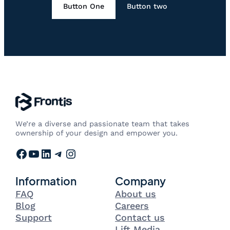
Button One
Button two
We’re a diverse and passionate team that takes
ownership of your design and empower you.
Facebook
YouTube
LinkedIn
Telegram
Instagram
Information
Company
FAQ
About us
Blog
Careers
Support
Contact us
Lift Media