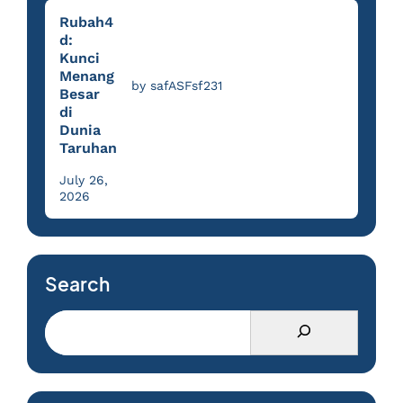
Rubah4
d:
Kunci
Menang
by safASFsf231
Besar
di
Dunia
Taruhan
July 26,
2026
Search