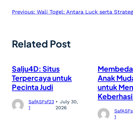
Previous:
Wali Togel: Antara Luck serta Strateg
Related Post
Salju4D: Situs
Membedah
Terpercaya untuk
Anak Muda
Pecinta Judi
untuk Me
Keberhasi
SafASFsf23
July 30,
1
2026
SafASFs
1