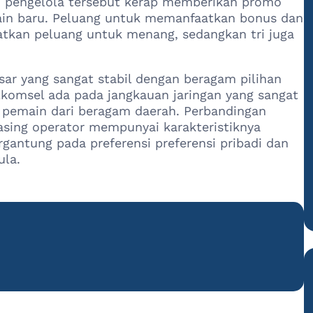
tif, pengelola tersebut kerap memberikan promo
in baru. Peluang untuk memanfaatkan bonus dan
tkan peluang untuk menang, sedangkan tri juga
ar yang sangat stabil dengan beragam pilihan
lkomsel ada pada jangkauan jaringan yang sangat
k pemain dari beragam daerah. Perbandingan
ing operator mempunyai karakteristiknya
rgantung pada preferensi preferensi pribadi dan
la.