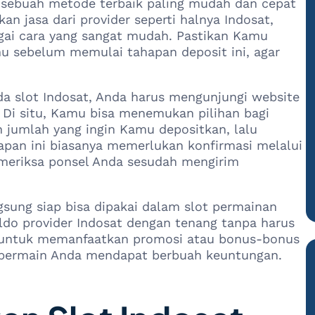
 sebuah metode terbaik paling mudah dan cepat
 jasa dari provider seperti halnya Indosat,
gai cara yang sangat mudah. Pastikan Kamu
 sebelum memulai tahapan deposit ini, agar
da slot Indosat, Anda harus mengunjungi website
 Di situ, Kamu bisa menemukan pilihan bagi
 jumlah yang ingin Kamu depositkan, lalu
pan ini biasanya memerlukan konfirmasi melalui
meriksa ponsel Anda sesudah mengirim
sung siap bisa dipakai dalam slot permainan
ldo provider Indosat dengan tenang tanpa harus
n untuk memanfaatkan promosi atau bonus-bonus
n bermain Anda mendapat berbuah keuntungan.