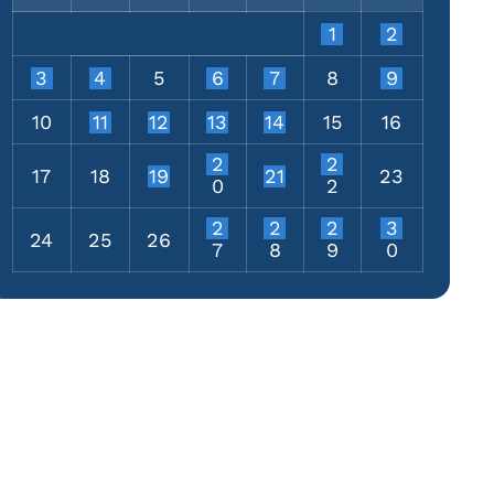
1
2
3
4
5
6
7
8
9
10
11
12
13
14
15
16
2
2
17
18
19
21
23
0
2
2
2
2
3
24
25
26
7
8
9
0