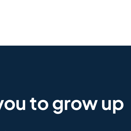
you to grow up