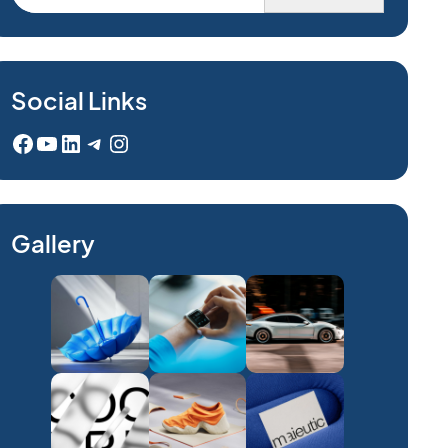
Social Links
Facebook
YouTube
LinkedIn
Telegram
Instagram
Gallery