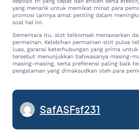
deposit tri yang cepat dan efisien serta efek
yang menarik untuk memikat minat para pema
promosi lainnya amat penting dalam meningka
soal hal ini.
Sementara itu, slot telkomsel menawarkan das
permainan. Kelebihan permainan slot pulsa te
luas, garansi keterhubungan yang prima untu
tersebut menunjukkan bahwasanya masing-mas
masing-masing, serta preferensi paling baik te
pengalaman yang dimaksudkan oleh para pemu
SafASFsf231