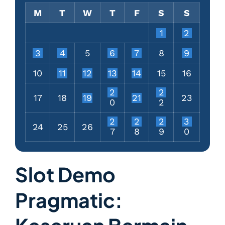
M
T
W
T
F
S
S
1
2
3
4
5
6
7
8
9
10
11
12
13
14
15
16
2
2
17
18
19
21
23
0
2
2
2
2
3
24
25
26
7
8
9
0
Slot Demo
Pragmatic: