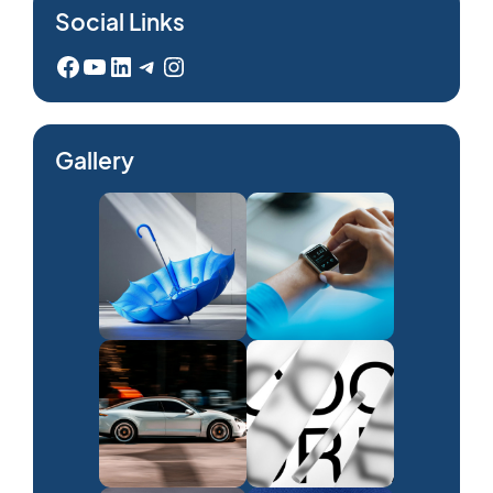
Social Links
Facebook
YouTube
LinkedIn
Telegram
Instagram
Gallery