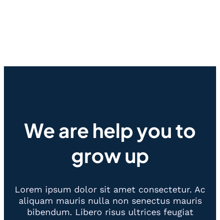
We are help you to
grow up
Lorem ipsum dolor sit amet consectetur. Ac
aliquam mauris nulla non senectus mauris
bibendum. Libero risus ultrices feugiat