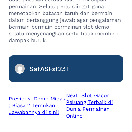
permainan. Selalu perlu diingat guna
menetapkan batasan taruh dan bermain
dalam bertanggung jawab agar pengalaman
bermain bermain permainan slot demo
selalu menyenangkan serta tidak memberi
dampak buruk.
SafASFsf231
Next:
Slot Gacor:
Previous:
Demo Midas
Peluang Terbaik di
: Biasa ? Temukan
Dunia Permainan
Jawabannya di sini!
Online