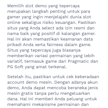
Memilih slot demo yang tepercaya
merupakan langkah penting untuk para
gamer yang ingin menjelajahi dunia slot
online sekaligus risiko keuangan. Pastikan
situs yang Anda select ada izin resmi dan
nama baik yang positif di kalangan gamer.
Hal ini akan memastikan keamanan data
pribadi Anda serta fairness dalam game.
Situs yang tepercaya juga biasanya
memberikan variasi permainan yang lebih
variatif, termasuk game dari Pragmatic dan
PG Soft yang amat terkenal.
Setelah itu, pastikan untuk cek keberadaan
account demo mesin. Dengan adanya akun
demo, Anda dapat mencoba beraneka jenis
mesin gratis tanpa perlu mengeluarkan
dana. Hal ini memberi Anda peluang untuk
memahami mekanisme permainan dan