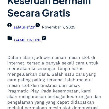
Keseruan Bermain
Secara Gratis
safASFsf231
November 7, 2025
GAME ONLINE
Dalam alam judi permainan mesin slot di
internet, tersedia banyak sekali cara untuk
merasakan kesenangan tanpa harus
mengeluarkan dana. Salah satu cara yang
cara paling paling terkenal ialah melalui
mesin slot demonstrasi dari pihak
Pragmatic Play. Pada kesempatan, kami
akan menguraikan berbagai keuntungan dan
pengalaman yang yang dapat didapatkan
melalui permainan mesin slot demonstrasi,