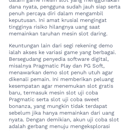
dana nyata, pengguna sudah jauh siap serta
penuh percaya diri dalam mengambil
keputusan. Ini amat krusial mengingat
tingginya risiko hilangnya uang saat
memainkan taruhan mesin slot daring.
Keuntungan lain dari segi rekening demo
ialah akses ke variasi game yang berbagai.
Bersegudang penyedia software digital,
misalnya Pragmatic Play dan PG Soft,
menawarkan demo slot penuh utuh agar
dikenali pemain. Ini memberikan peluang
kesempatan agar menemukan slot gratis
baru, termasuk mesin slot uji coba
Pragmatic serta slot uji coba sweet
bonanza, yang mungkin tidak terdapat
sebelum jika hanya memainkan dari uang
nyata. Dengan demikian, akun uji coba slot
adalah gerbang menuju mengeksplorasi