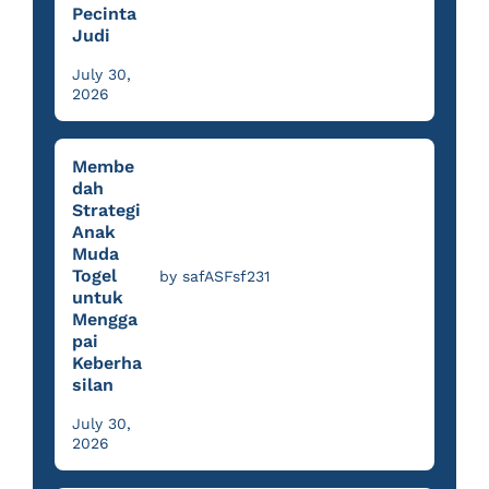
Pecinta
Judi
July 30,
2026
Membe
dah
Strategi
Anak
Muda
Togel
by safASFsf231
untuk
Mengga
pai
Keberha
silan
July 30,
2026