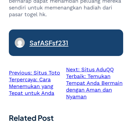
berharap dapat menambah peluang mereka
sendiri untuk memenangkan hadiah dari
pasar togel hk.
SafASFsf231
Next:
Situs AduQQ
Previous:
Situs Toto
Terbaik: Temukan
Terpercaya: Cara
Tempat Anda Bermain
Menemukan yang
dengan Aman dan
Tepat untuk Anda
Nyaman
Related Post