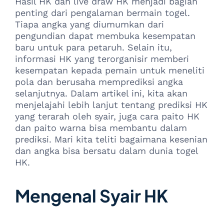
Hasil HK dan live draw HK menjadi bagian
penting dari pengalaman bermain togel.
Tiapa angka yang diumumkan dari
pengundian dapat membuka kesempatan
baru untuk para petaruh. Selain itu,
informasi HK yang terorganisir memberi
kesempatan kepada pemain untuk meneliti
pola dan berusaha memprediksi angka
selanjutnya. Dalam artikel ini, kita akan
menjelajahi lebih lanjut tentang prediksi HK
yang terarah oleh syair, juga cara paito HK
dan paito warna bisa membantu dalam
prediksi. Mari kita teliti bagaimana kesenian
dan angka bisa bersatu dalam dunia togel
HK.
Mengenal Syair HK