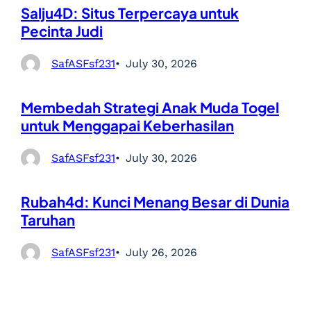
Salju4D: Situs Terpercaya untuk
Pecinta Judi
SafASFsf231
July 30, 2026
Membedah Strategi Anak Muda Togel
untuk Menggapai Keberhasilan
SafASFsf231
July 30, 2026
Rubah4d: Kunci Menang Besar di Dunia
Taruhan
SafASFsf231
July 26, 2026