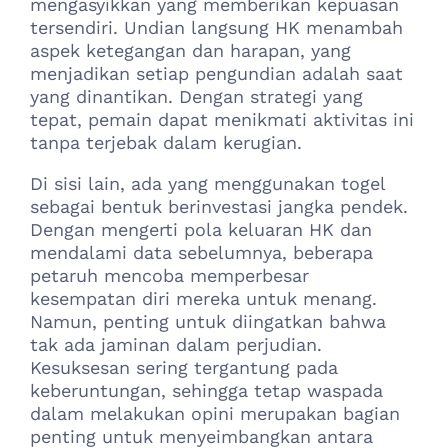
mengasyikkan yang memberikan kepuasan
tersendiri. Undian langsung HK menambah
aspek ketegangan dan harapan, yang
menjadikan setiap pengundian adalah saat
yang dinantikan. Dengan strategi yang
tepat, pemain dapat menikmati aktivitas ini
tanpa terjebak dalam kerugian.
Di sisi lain, ada yang menggunakan togel
sebagai bentuk berinvestasi jangka pendek.
Dengan mengerti pola keluaran HK dan
mendalami data sebelumnya, beberapa
petaruh mencoba memperbesar
kesempatan diri mereka untuk menang.
Namun, penting untuk diingatkan bahwa
tak ada jaminan dalam perjudian.
Kesuksesan sering tergantung pada
keberuntungan, sehingga tetap waspada
dalam melakukan opini merupakan bagian
penting untuk menyeimbangkan antara