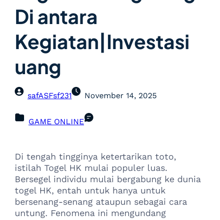
Di antara
Kegiatan|Investasi
uang
safASFsf231
November 14, 2025
GAME ONLINE
Di tengah tingginya ketertarikan toto,
istilah Togel HK mulai populer luas.
Bersegel individu mulai bergabung ke dunia
togel HK, entah untuk hanya untuk
bersenang-senang ataupun sebagai cara
untung. Fenomena ini mengundang