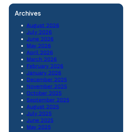
Archives
August 2026
July 2026
June 2026
May 2026
April 2026
March 2026
February 2026
January 2026
December 2025
November 2025
October 2025
September 2025
August 2025
July 2025
June 2025
May 2025