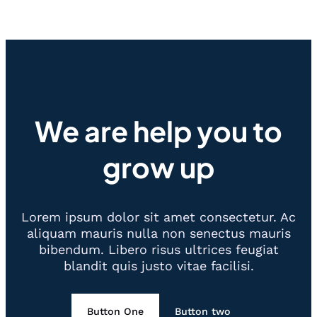
We are help you to
grow up
Lorem ipsum dolor sit amet consectetur. Ac
aliquam mauris nulla non senectus mauris
bibendum. Libero risus ultrices feugiat
blandit quis justo vitae facilisi.
Button One
Button two