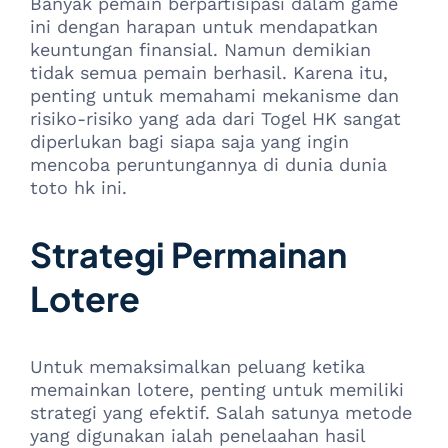
Banyak pemain berpartisipasi dalam game
ini dengan harapan untuk mendapatkan
keuntungan finansial. Namun demikian
tidak semua pemain berhasil. Karena itu,
penting untuk memahami mekanisme dan
risiko-risiko yang ada dari Togel HK sangat
diperlukan bagi siapa saja yang ingin
mencoba peruntungannya di dunia dunia
toto hk ini.
Strategi Permainan
Lotere
Untuk memaksimalkan peluang ketika
memainkan lotere, penting untuk memiliki
strategi yang efektif. Salah satunya metode
yang digunakan ialah penelaahan hasil