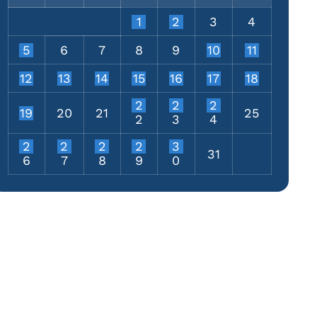
1
2
3
4
5
6
7
8
9
10
11
12
13
14
15
16
17
18
2
2
2
19
20
21
25
2
3
4
2
2
2
2
3
31
6
7
8
9
0