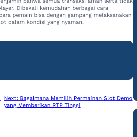
menjamin bahwa semua transaksi aman serta tidak
ayer. Dibekali kemudahan berbagai cara
 para pemain bisa dengan gampang melaksanakan
lot dalam kondisi yang nyaman.
i
Next:
Bagaimana Memilih Permainan Slot Demo
yang Memberikan RTP Tinggi