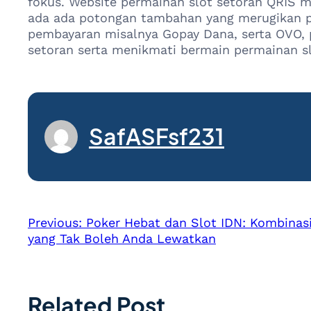
fokus. Website permainan slot setoran QRIS 
ada ada potongan tambahan yang merugikan pl
pembayaran misalnya Gopay Dana, serta OVO,
setoran serta menikmati bermain permainan s
SafASFsf231
Previous:
Poker Hebat dan Slot IDN: Kombinas
yang Tak Boleh Anda Lewatkan
Related Post