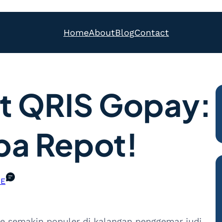
Home
About
Blog
Contact
ot QRIS Gopay:
pa Repot!
NE
ine semakin populer di kalangan penggemar judi.