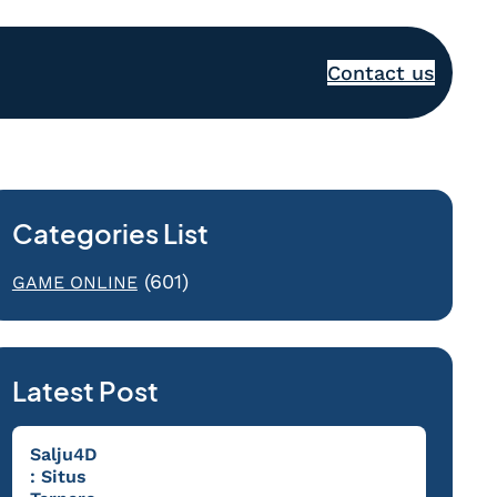
Contact us
Categories List
(601)
GAME ONLINE
Latest Post
Salju4D
: Situs