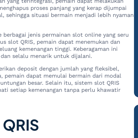
n yang terintegrasi, pemain dapat melakukan
i menghapus proses panjang yang kerap dijumpai
, sehingga situasi bermain menjadi lebih nyaman
e berbagai jenis permainan slot online yang seru
itus slot QRIS, pemain dapat menemukan dan
eluang kemenangan tinggi. Keberagaman ini
an selalu menarik untuk dijalani.
rikan deposit dengan jumlah yang fleksibel,
itu, pemain dapat memulai bermain dari modal
ntungan besar. Selain itu, sistem slot QRIS
ati setiap kemenangan tanpa perlu khawatir
t QRIS