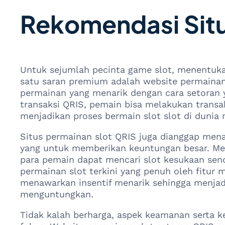
Rekomendasi Situ
Untuk sejumlah pecinta game slot, menentukan
satu saran premium adalah website permaina
permainan yang menarik dengan cara setoran
transaksi QRIS, pemain bisa melakukan transaks
menjadikan proses bermain slot slot di dunia 
Situs permainan slot QRIS juga dianggap men
yang untuk memberikan keuntungan besar. Me
para pemain dapat mencari slot kesukaan sendir
permainan slot terkini yang penuh oleh fitur m
menawarkan insentif menarik sehingga menjad
menguntungkan.
Tidak kalah berharga, aspek keamanan serta k