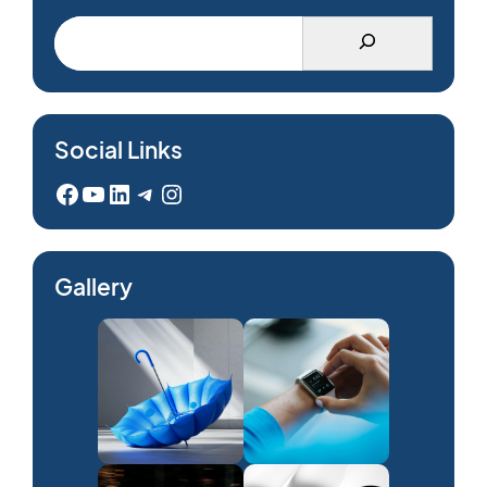
Social Links
Facebook
YouTube
LinkedIn
Telegram
Instagram
Gallery