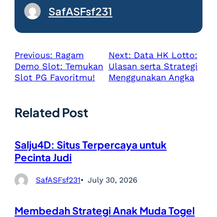
SafASFsf231
Previous:
Ragam
Next:
Data HK Lotto:
Demo Slot: Temukan
Ulasan serta Strategi
Slot PG Favoritmu!
Menggunakan Angka
Related Post
Salju4D: Situs Terpercaya untuk
Pecinta Judi
SafASFsf231
July 30, 2026
Membedah Strategi Anak Muda Togel