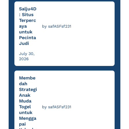
Salju4D
: Situs
Terperc
aya
by safASFsf231
untuk
Pecinta
Judi
July 30,
2026
Membe
dah
Strategi
Anak
Muda
Togel
by safASFsf231
untuk
Mengga
pai