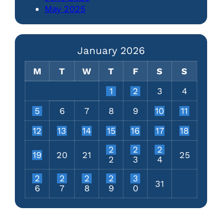
May 2025
January 2026
M
T
W
T
F
S
S
1
2
3
4
5
6
7
8
9
10
11
12
13
14
15
16
17
18
2
2
2
19
20
21
25
2
3
4
2
2
2
2
3
31
6
7
8
9
0