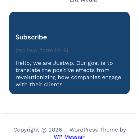
Subscribe
[mc4wp_form id=9]
Hello, we are Justwp. Our goal is to
translate the positive effects from
revolutionizing how companies engage
with their clients
Copyright @ 2026 – WordPress Theme by
WP Messiah