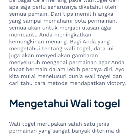
apa saja perlu seharusnya diketahui oleh
semua pemain. Dari tips memilih angka
yang sampai memahami pola permainan,
semua akan untuk menjadi ulasan agar
membantu Anda meningkatkan
kemungkinan menang. Bagi Anda yang
mengetahui tentang wali togel, data ini
juga akan menyediakan gambaran
menyeluruh mengenai permainan agar Anda
dapat bermain dalam lebih percaya diri. Ayo
kita mulai menelusuri dunia wali togel dan
cari tahu cara metode mendapatkan victory.
Mengetahui Wali togel
Wali togel merupakan salah satu jenis
permainan yang sangat banyak diterima di