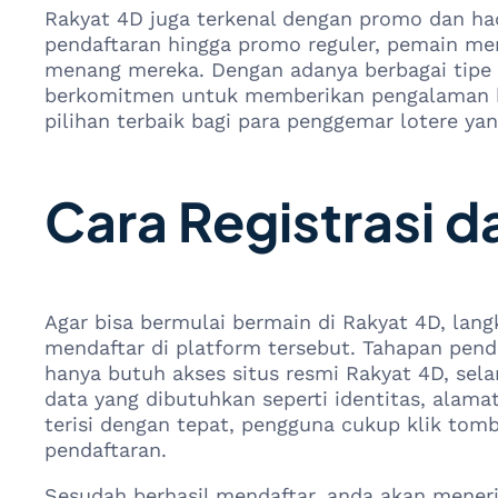
Rakyat 4D juga terkenal dengan promo dan ha
pendaftaran hingga promo reguler, pemain m
menang mereka. Dengan adanya berbagai tipe p
berkomitmen untuk memberikan pengalaman be
pilihan terbaik bagi para penggemar lotere ya
Cara Registrasi 
Agar bisa bermulai bermain di Rakyat 4D, lan
mendaftar di platform tersebut. Tahapan pend
hanya butuh akses situs resmi Rakyat 4D, se
data yang dibutuhkan seperti identitas, alam
terisi dengan tepat, pengguna cukup klik tom
pendaftaran.
Sesudah berhasil mendaftar, anda akan meneri