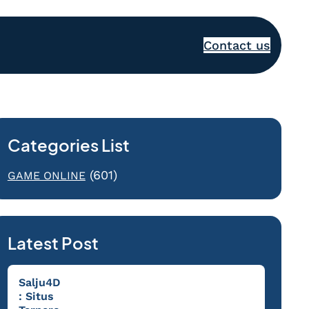
Contact us
Categories List
(601)
GAME ONLINE
Latest Post
Salju4D
: Situs