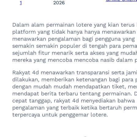
1
2026
Dalam alam permainan lotere yang kian terus
platform yang tidak hanya hanya menawarkan 
menawarkan pengalaman bagi pengguna yang
semakin semakin populer di tengah para pema
sejumlah fitur menarik serta akses yang mudah
mereka yang mencoba mencoba nasib dalam p
Rakyat 4d menawarkan transparansi serta jam
dilakukan, memberikan ketenangan bagi para p
dengan mudah mudah mendapatkan tiket, memer
mendapat berita terbaru tentang permainan. 
cepat tanggap, rakyat 4d menyediakan bahwa
pengalaman yang terbaik ketika bertaruh perm
terpercaya untuk penggemar lotere.