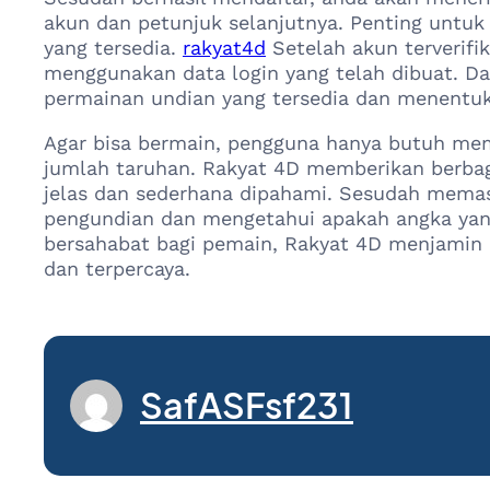
akun dan petunjuk selanjutnya. Penting untuk
yang tersedia.
rakyat4d
Setelah akun terverifi
menggunakan data login yang telah dibuat. Dari
permainan undian yang tersedia dan menentuka
Agar bisa bermain, pengguna hanya butuh mem
jumlah taruhan. Rakyat 4D memberikan berba
jelas dan sederhana dipahami. Sesudah memas
pengundian dan mengetahui apakah angka yang 
bersahabat bagi pemain, Rakyat 4D menjamin
dan terpercaya.
SafASFsf231