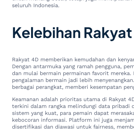
seluruh Indonesia.
Kelebihan Rakyat
Rakyat 4D memberikan kemudahan dan kenyam
Dengan antarmuka yang ramah pengguna, pem
dan mulai bermain permainan favorit mereka.
pengalaman bermain jadi lebih menyenangkan. D
berbagai perangkat, memberi kesempatan pengg
Keamanan adalah prioritas utama di Rakyat 4D
terkini dalam rangka melindungi data pribad
sistem yang kuat, para pemain dapat merasak
kebocoran informasi. Platform ini juga menj
disertifikasi dan diawasi untuk fairness, mem