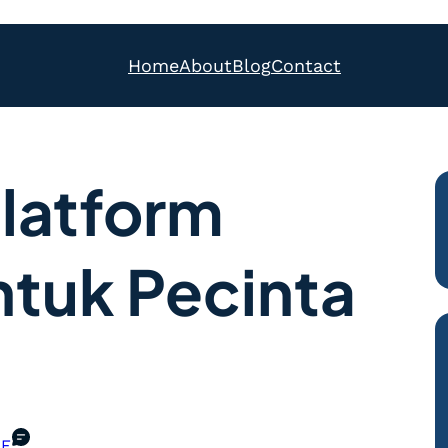
Home
About
Blog
Contact
Platform
ntuk Pecinta
NE