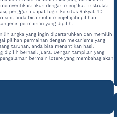
 memverifikasi akun dengan mengikuti instruksi
kasi, pengguna dapat login ke situs Rakyat 4D
 sini, anda bisa mulai menjelajahi pilihan
n jenis permainan yang dipilih.
ilih angka yang ingin dipertaruhkan dan memilih
gai pilihan permainan dengan mekanisme yang
ang taruhan, anda bisa menantikan hasil
dipilih berhasil juara. Dengan tampilan yang
 pengalaman bermain lotere yang membahagiakan