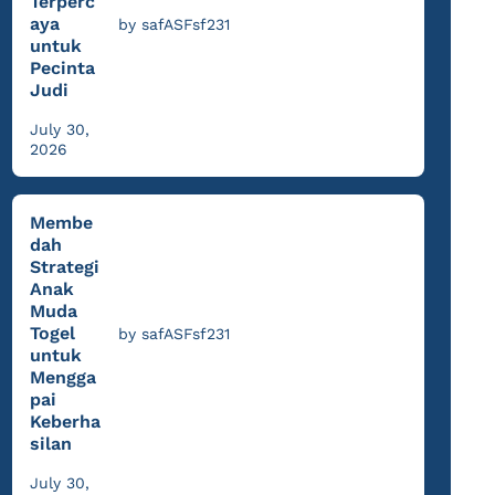
Terperc
aya
by safASFsf231
untuk
Pecinta
Judi
July 30,
2026
Membe
dah
Strategi
Anak
Muda
Togel
by safASFsf231
untuk
Mengga
pai
Keberha
silan
July 30,