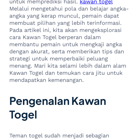
untuk memprediksi hasil.
kawan togel
Melalui mengetahui pola dan belajar angka-
angka yang kerap muncul, pemain dapat
membuat pilihan yang lebih terinformasi.
Pada artikel ini, kita akan mengeksplorasi
cara Kawan Togel berperan dalam
membantu pemain untuk mengkaji angka
dengan akurat, serta memberikan tips dan
strategi untuk memperbaiki peluang
menang. Mari kita selami lebih dalam alam
Kawan Togel dan temukan cara jitu untuk
mendapatkan kemenangan.
Pengenalan Kawan
Togel
Teman togel sudah menjadi sebagian