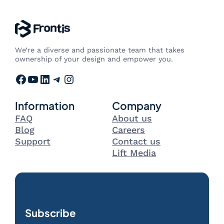
We’re a diverse and passionate team that takes
ownership of your design and empower you.
Facebook
YouTube
LinkedIn
Telegram
Instagram
Information
Company
FAQ
About us
Blog
Careers
Support
Contact us
Lift Media
Subscribe