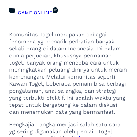
GAME ONLINE
Komunitas Togel merupakan sebagai
fenomena yg menarik perhatian banyak
sekali orang di dalam Indonesia. Di dalam
dunia perjudian, khususnya permainan
togel, banyak orang mencoba cara untuk
meningkatkan peluang dirinya untuk meraih
kemenangan. Melalui komunitas seperti
Kawan Togel, beberapa pemain bisa berbagi
pengalaman, analisa angka, dan strategi
yang terbukti efektif. Ini adalah waktu yang
tepat untuk bergabung ke dalam diskusi
dan menemukan data yang bermanfaat.
Pengkajian angka menjadi salah satu cara
yg sering digunakan oleh pemain togel