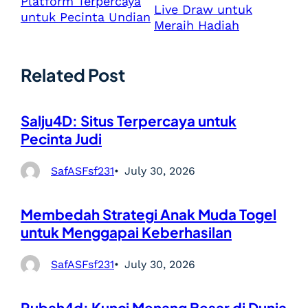
Platform Terpercaya
Live Draw untuk
untuk Pecinta Undian
Meraih Hadiah
Related Post
Salju4D: Situs Terpercaya untuk
Pecinta Judi
SafASFsf231
July 30, 2026
Membedah Strategi Anak Muda Togel
untuk Menggapai Keberhasilan
SafASFsf231
July 30, 2026
Rubah4d: Kunci Menang Besar di Dunia