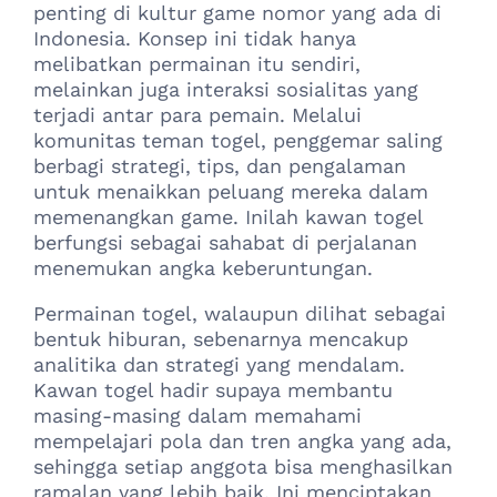
penting di kultur game nomor yang ada di
Indonesia. Konsep ini tidak hanya
melibatkan permainan itu sendiri,
melainkan juga interaksi sosialitas yang
terjadi antar para pemain. Melalui
komunitas teman togel, penggemar saling
berbagi strategi, tips, dan pengalaman
untuk menaikkan peluang mereka dalam
memenangkan game. Inilah kawan togel
berfungsi sebagai sahabat di perjalanan
menemukan angka keberuntungan.
Permainan togel, walaupun dilihat sebagai
bentuk hiburan, sebenarnya mencakup
analitika dan strategi yang mendalam.
Kawan togel hadir supaya membantu
masing-masing dalam memahami
mempelajari pola dan tren angka yang ada,
sehingga setiap anggota bisa menghasilkan
ramalan yang lebih baik. Ini menciptakan