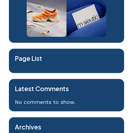
Page List
Latest Comments
No comments to show.
Archives