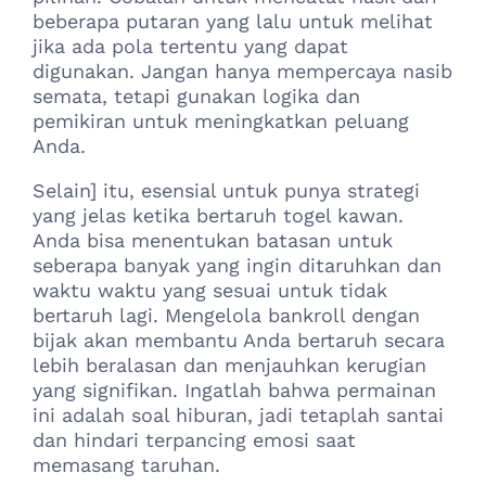
beberapa putaran yang lalu untuk melihat
jika ada pola tertentu yang dapat
digunakan. Jangan hanya mempercaya nasib
semata, tetapi gunakan logika dan
pemikiran untuk meningkatkan peluang
Anda.
Selain] itu, esensial untuk punya strategi
yang jelas ketika bertaruh togel kawan.
Anda bisa menentukan batasan untuk
seberapa banyak yang ingin ditaruhkan dan
waktu waktu yang sesuai untuk tidak
bertaruh lagi. Mengelola bankroll dengan
bijak akan membantu Anda bertaruh secara
lebih beralasan dan menjauhkan kerugian
yang signifikan. Ingatlah bahwa permainan
ini adalah soal hiburan, jadi tetaplah santai
dan hindari terpancing emosi saat
memasang taruhan.