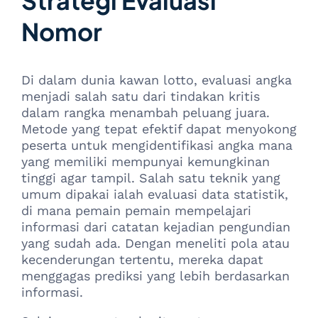
Strategi Evaluasi
Nomor
Di dalam dunia kawan lotto, evaluasi angka
menjadi salah satu dari tindakan kritis
dalam rangka menambah peluang juara.
Metode yang tepat efektif dapat menyokong
peserta untuk mengidentifikasi angka mana
yang memiliki mempunyai kemungkinan
tinggi agar tampil. Salah satu teknik yang
umum dipakai ialah evaluasi data statistik,
di mana pemain pemain mempelajari
informasi dari catatan kejadian pengundian
yang sudah ada. Dengan meneliti pola atau
kecenderungan tertentu, mereka dapat
menggagas prediksi yang lebih berdasarkan
informasi.