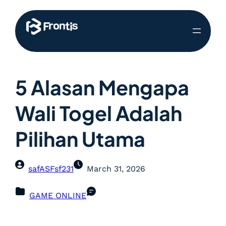
5 Alasan Mengapa
Wali Togel Adalah
Pilihan Utama
safASFsf231
March 31, 2026
GAME ONLINE