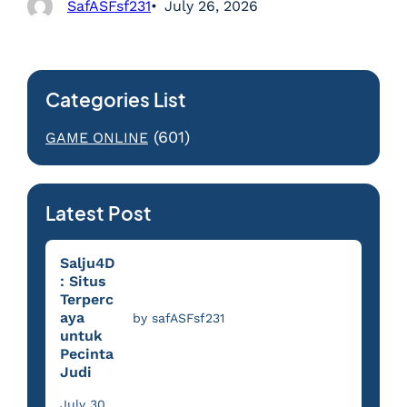
SafASFsf231
July 26, 2026
Categories List
(601)
GAME ONLINE
Latest Post
Salju4D
: Situs
Terperc
aya
by safASFsf231
untuk
Pecinta
Judi
July 30,