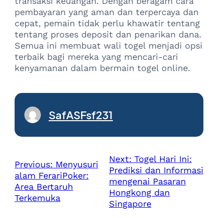
transaksi keuangan. Dengan beragam cara
pembayaran yang aman dan terpercaya dan
cepat, pemain tidak perlu khawatir tentang
tentang proses deposit dan penarikan dana.
Semua ini membuat wali togel menjadi opsi
terbaik bagi mereka yang mencari-cari
kenyamanan dalam bermain togel online.
SafASFsf231
Next:
Togel Hari Ini:
Previous:
Menyusuri
Prediksi dan Informasi
alam FerariPoker:
mengenai Pasaran
Area Bertaruh
Hongkong dan
Terkemuka
Singapore