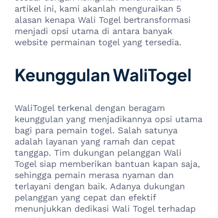
artikel ini, kami akanlah menguraikan 5
alasan kenapa Wali Togel bertransformasi
menjadi opsi utama di antara banyak
website permainan togel yang tersedia.
Keunggulan WaliTogel
WaliTogel terkenal dengan beragam
keunggulan yang menjadikannya opsi utama
bagi para pemain togel. Salah satunya
adalah layanan yang ramah dan cepat
tanggap. Tim dukungan pelanggan Wali
Togel siap memberikan bantuan kapan saja,
sehingga pemain merasa nyaman dan
terlayani dengan baik. Adanya dukungan
pelanggan yang cepat dan efektif
menunjukkan dedikasi Wali Togel terhadap