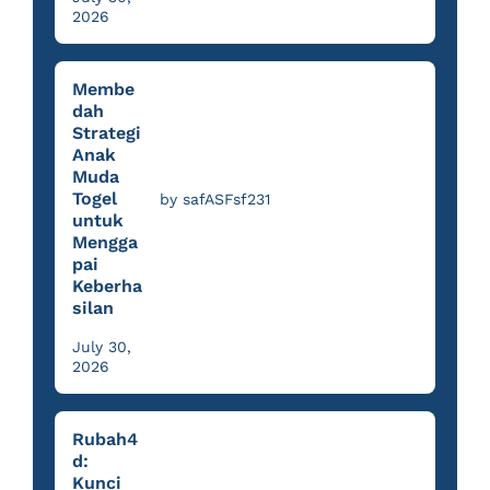
2026
Membe
dah
Strategi
Anak
Muda
Togel
by safASFsf231
untuk
Mengga
pai
Keberha
silan
July 30,
2026
Rubah4
d:
Kunci