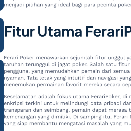
menjadi pilihan yang ideal bagi para pecinta poker
Fitur Utama Ferari
Ferari Poker menawarkan sejumlah fitur unggul 
taruhan terunggul di jagat poker. Salah satu fi
pengguna, yang memudahkan pemain dari semua 
nyaman. Tata letak yang intuitif dan navigasi ya
menemukan permainan favorit mereka secara cepa
Keselamatan adalah fokus utama FerariPoker, di
enkripsi terkini untuk melindungi data pribadi d
transparan dan seimbang, pemain dapat merasa 
kemenangan yang dimiliki. Di samping itu, Ferar
yang siap membantu mengatasi masalah yang mu