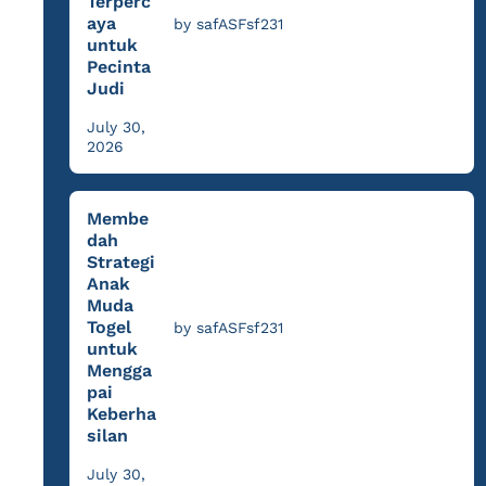
Terperc
aya
by safASFsf231
untuk
Pecinta
Judi
July 30,
2026
Membe
dah
Strategi
Anak
Muda
Togel
by safASFsf231
untuk
Mengga
pai
Keberha
silan
July 30,