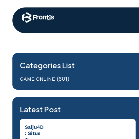
Categories List
(601)
GAME ONLINE
Latest Post
Salju4D
: Situs