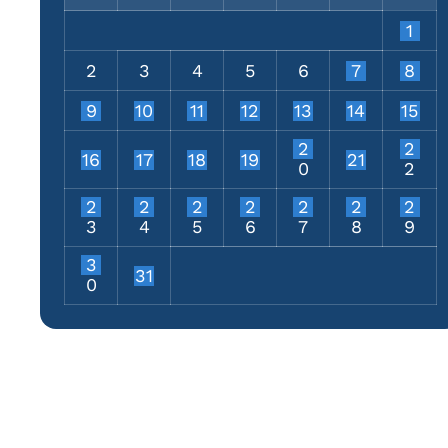
1
2
3
4
5
6
7
8
9
10
11
12
13
14
15
2
2
16
17
18
19
21
0
2
2
2
2
2
2
2
2
3
4
5
6
7
8
9
3
31
0