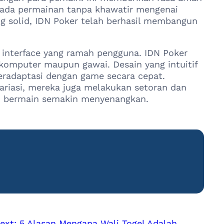
pada permainan tanpa khawatir mengenai
g solid, IDN Poker telah berhasil membangun
 interface yang ramah pengguna. IDN Poker
u komputer maupun gawai. Desain yang intuitif
radaptasi dengan game secara cepat.
ariasi, mereka juga melakukan setoran dan
n bermain semakin menyenangkan.
ext:
5 Alasan Mengapa Wali Togel Adalah