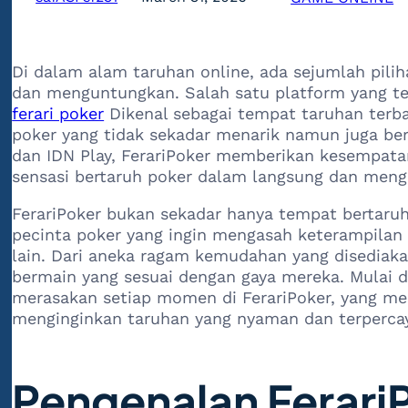
Di dalam alam taruhan online, ada sejumlah pil
dan menguntungkan. Salah satu platform yang ten
ferari poker
Dikenal sebagai tempat taruhan terb
poker yang tidak sekadar menarik namun juga be
dan IDN Play, FerariPoker memberikan kesempat
sensasi bertaruh poker dalam langsung dan meng
FerariPoker bukan sekadar hanya tempat bertaruh
pecinta poker yang ingin mengasah keterampilan 
lain. Dari aneka ragam kemudahan yang disedia
bermain yang sesuai dengan gaya mereka. Mulai da
merasakan setiap momen di FerariPoker, yang me
menginginkan taruhan yang nyaman dan terperca
Pengenalan Ferari