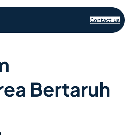
Contact us
m
rea Bertaruh