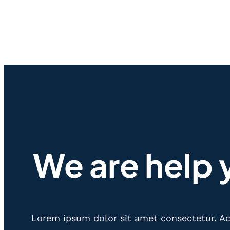
We are help 
Lorem ipsum dolor sit amet consectetur. Ac 