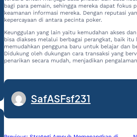
bagi para pemain, sehingga mereka dapat fokus 
keamanan informasi mereka. Dengan reputasi yan
kepercayaan di antara pecinta poker.
Keunggulan yang lain yaitu kemudahan akses dan
bisa diakses melalui berbagai perangkat, baik it
memudahkan pengguna baru untuk belajar dan be
Didukung oleh dukungan cara transaksi yang berv
penarikan secara mudah, menjadikan pengalama
SafASFsf231
Previous:
Strategi Ampuh Memenangkan di
N