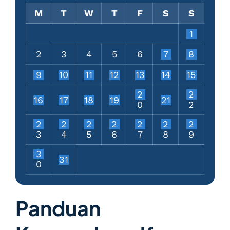
M
T
W
T
F
S
S
1
2
3
4
5
6
7
8
9
10
11
12
13
14
15
2
2
16
17
18
19
21
0
2
2
2
2
2
2
2
2
3
4
5
6
7
8
9
3
31
0
Panduan