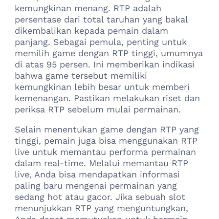
kemungkinan menang. RTP adalah
persentase dari total taruhan yang bakal
dikembalikan kepada pemain dalam
panjang. Sebagai pemula, penting untuk
memilih game dengan RTP tinggi, umumnya
di atas 95 persen. Ini memberikan indikasi
bahwa game tersebut memiliki
kemungkinan lebih besar untuk memberi
kemenangan. Pastikan melakukan riset dan
periksa RTP sebelum mulai permainan.
Selain menentukan game dengan RTP yang
tinggi, pemain juga bisa menggunakan RTP
live untuk memantau performa permainan
dalam real-time. Melalui memantau RTP
live, Anda bisa mendapatkan informasi
paling baru mengenai permainan yang
sedang hot atau gacor. Jika sebuah slot
menunjukkan RTP yang menguntungkan,