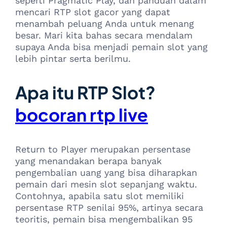
seperti Pragmatic Play, dan panduan dalam
mencari RTP slot gacor yang dapat
menambah peluang Anda untuk menang
besar. Mari kita bahas secara mendalam
supaya Anda bisa menjadi pemain slot yang
lebih pintar serta berilmu.
Apa itu RTP Slot?
bocoran rtp live
Return to Player merupakan persentase
yang menandakan berapa banyak
pengembalian uang yang bisa diharapkan
pemain dari mesin slot sepanjang waktu.
Contohnya, apabila satu slot memiliki
persentase RTP senilai 95%, artinya secara
teoritis, pemain bisa mengembalikan 95