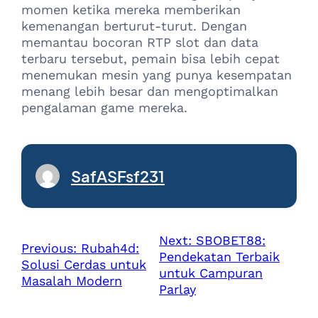
momen ketika mereka memberikan
kemenangan berturut-turut. Dengan
memantau bocoran RTP slot dan data
terbaru tersebut, pemain bisa lebih cepat
menemukan mesin yang punya kesempatan
menang lebih besar dan mengoptimalkan
pengalaman game mereka.
SafASFsf231
Next:
SBOBET88:
Previous:
Rubah4d:
Pendekatan Terbaik
Solusi Cerdas untuk
untuk Campuran
Masalah Modern
Parlay