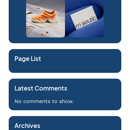
Page List
Latest Comments
No comments to show.
Archives