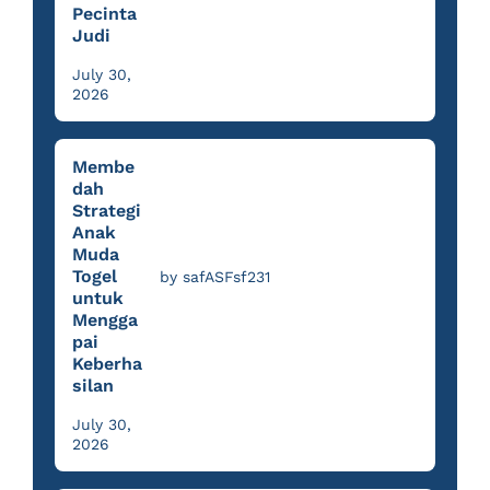
Pecinta
Judi
July 30,
2026
Membe
dah
Strategi
Anak
Muda
Togel
by safASFsf231
untuk
Mengga
pai
Keberha
silan
July 30,
2026