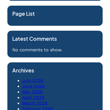
Page List
Latest Comments
No comments to show.
Archives
July 2026
June 2026
May 2026
April 2026
March 2026
February 2026