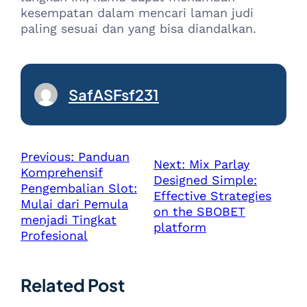
kesempatan dalam mencari laman judi
paling sesuai dan yang bisa diandalkan.
SafASFsf231
Previous:
Panduan
Next:
Mix Parlay
Komprehensif
Designed Simple:
Pengembalian Slot:
Effective Strategies
Mulai dari Pemula
on the SBOBET
menjadi Tingkat
platform
Profesional
Related Post