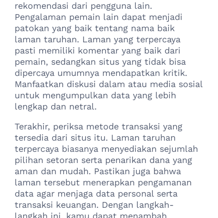
rekomendasi dari pengguna lain.
Pengalaman pemain lain dapat menjadi
patokan yang baik tentang nama baik
laman taruhan. Laman yang terpercaya
pasti memiliki komentar yang baik dari
pemain, sedangkan situs yang tidak bisa
dipercaya umumnya mendapatkan kritik.
Manfaatkan diskusi dalam atau media sosial
untuk mengumpulkan data yang lebih
lengkap dan netral.
Terakhir, periksa metode transaksi yang
tersedia dari situs itu. Laman taruhan
terpercaya biasanya menyediakan sejumlah
pilihan setoran serta penarikan dana yang
aman dan mudah. Pastikan juga bahwa
laman tersebut menerapkan pengamanan
data agar menjaga data personal serta
transaksi keuangan. Dengan langkah-
langkah ini, kamu dapat menambah