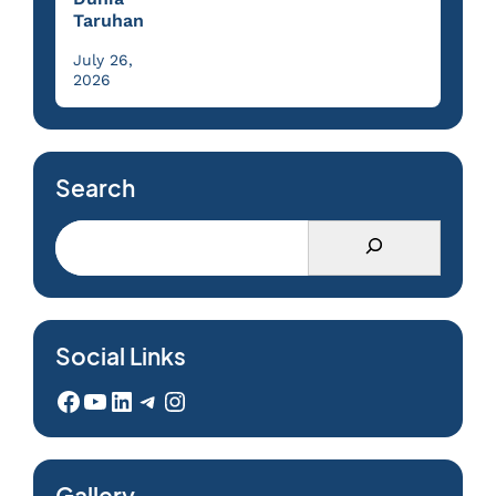
Taruhan
July 26,
2026
Search
Social Links
Facebook
YouTube
LinkedIn
Telegram
Instagram
Gallery