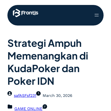
Strategi Ampuh
Memenangkan di
KudaPoker dan
Poker IDN
safASFsf231
March 30, 2026
GAME ONLINE