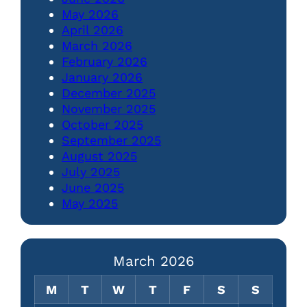
May 2026
April 2026
March 2026
February 2026
January 2026
December 2025
November 2025
October 2025
September 2025
August 2025
July 2025
June 2025
May 2025
March 2026
M
T
W
T
F
S
S