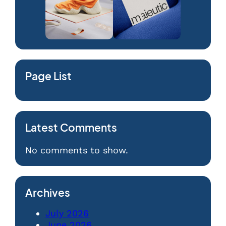
Page List
Latest Comments
No comments to show.
Archives
July 2026
June 2026