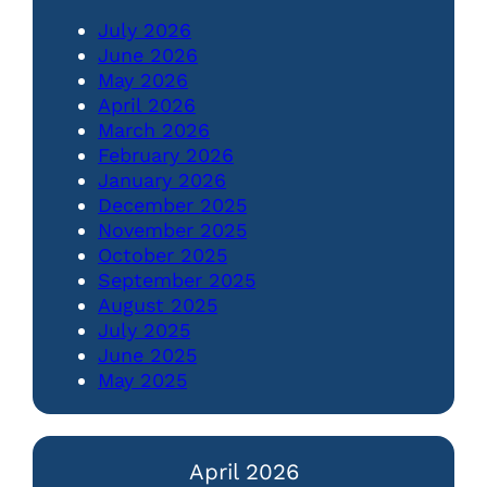
July 2026
June 2026
May 2026
April 2026
March 2026
February 2026
January 2026
December 2025
November 2025
October 2025
September 2025
August 2025
July 2025
June 2025
May 2025
April 2026