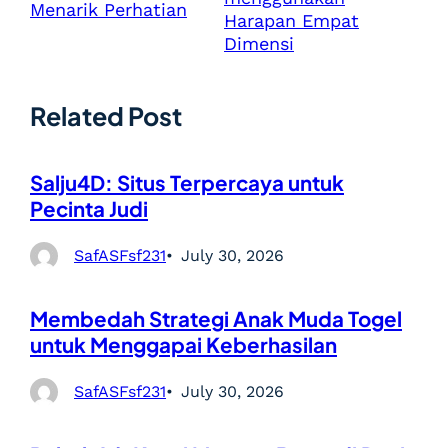
Menarik Perhatian
Harapan Empat
Dimensi
Related Post
Salju4D: Situs Terpercaya untuk
Pecinta Judi
SafASFsf231
July 30, 2026
Membedah Strategi Anak Muda Togel
untuk Menggapai Keberhasilan
SafASFsf231
July 30, 2026