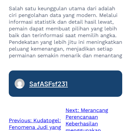
Salah satu keunggulan utama dari adalah
ciri pengolahan data yang modern. Melalui
informasi statistik dan detail hasil lewat,
pemain dapat membuat pilihan yang lebih
baik dan terinformasi saat memilih angka.
Pendekatan yang lebih jitu ini meningkatkan
peluang kemenangan, menjadikan setiap
permainan semakin menarik dan menantang
SafASFsf231
Next:
Merancang
Perencanaan
Previous:
Kudatogel:
Keberhasilan
Fenomena Judi yang
menggunakan