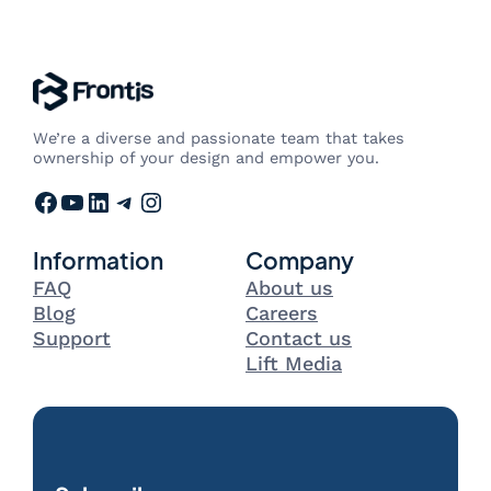
We’re a diverse and passionate team that takes
ownership of your design and empower you.
Facebook
YouTube
LinkedIn
Telegram
Instagram
Information
Company
FAQ
About us
Blog
Careers
Support
Contact us
Lift Media