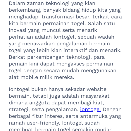
Dalam zaman teknologi yang kian
berkembang, banyak bidang hidup kita yang
menghadapi transformasi besar, terkait cara
kita bermain permainan togel. Salah satu
inovasi yang muncul serta menarik
perhatian adalah Iontogel, sebuah wadah
yang menawarkan pengalaman bermain
togel yang lebih kian interaktif dan menarik.
Berkat perkembangan teknologi, para
pemain kini dapat mengakses permainan
togel dengan secara mudah menggunakan
alat mobile milik mereka.
Iontogel bukan hanya sekadar website
bermain, tetapi juga adalah masyarakat
dimana anggota dapat membagi kiat,
strategi, serta pengalaman.
iontogel
Dengan
berbagai fitur interes, serta antarmuka yang
ramah user-friendly, Iontogel sudah
membuat bermain togel semakin mudah