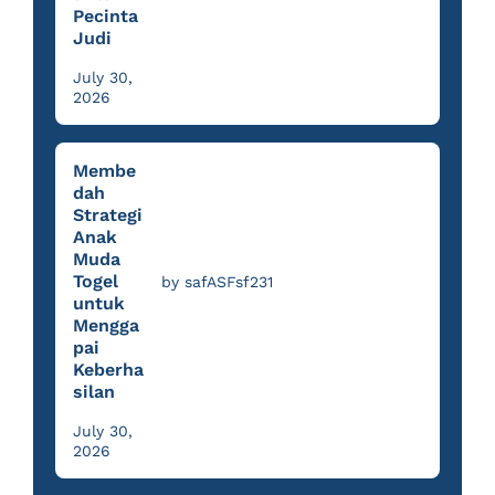
Pecinta
Judi
July 30,
2026
Membe
dah
Strategi
Anak
Muda
Togel
by safASFsf231
untuk
Mengga
pai
Keberha
silan
July 30,
2026