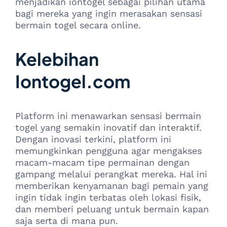
menjadikan iontogel sebagai pilihan utama
bagi mereka yang ingin merasakan sensasi
bermain togel secara online.
Kelebihan
Iontogel.com
Platform ini menawarkan sensasi bermain
togel yang semakin inovatif dan interaktif.
Dengan inovasi terkini, platform ini
memungkinkan pengguna agar mengakses
macam-macam tipe permainan dengan
gampang melalui perangkat mereka. Hal ini
memberikan kenyamanan bagi pemain yang
ingin tidak ingin terbatas oleh lokasi fisik,
dan memberi peluang untuk bermain kapan
saja serta di mana pun.