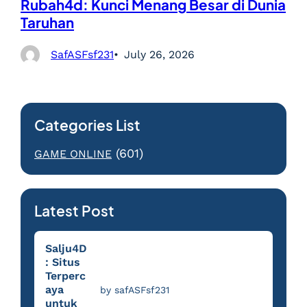
Rubah4d: Kunci Menang Besar di Dunia
Taruhan
SafASFsf231
July 26, 2026
Categories List
(601)
GAME ONLINE
Latest Post
Salju4D
: Situs
Terperc
aya
by safASFsf231
untuk