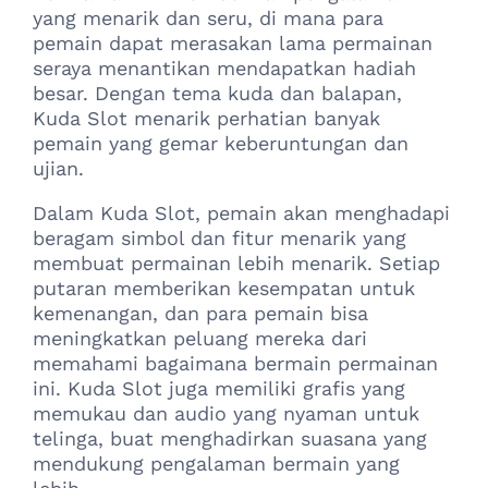
yang menarik dan seru, di mana para
pemain dapat merasakan lama permainan
seraya menantikan mendapatkan hadiah
besar. Dengan tema kuda dan balapan,
Kuda Slot menarik perhatian banyak
pemain yang gemar keberuntungan dan
ujian.
Dalam Kuda Slot, pemain akan menghadapi
beragam simbol dan fitur menarik yang
membuat permainan lebih menarik. Setiap
putaran memberikan kesempatan untuk
kemenangan, dan para pemain bisa
meningkatkan peluang mereka dari
memahami bagaimana bermain permainan
ini. Kuda Slot juga memiliki grafis yang
memukau dan audio yang nyaman untuk
telinga, buat menghadirkan suasana yang
mendukung pengalaman bermain yang