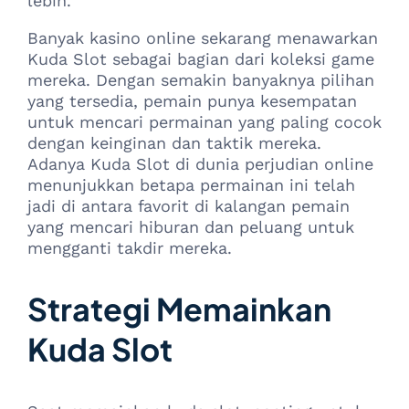
lebih.
Banyak kasino online sekarang menawarkan
Kuda Slot sebagai bagian dari koleksi game
mereka. Dengan semakin banyaknya pilihan
yang tersedia, pemain punya kesempatan
untuk mencari permainan yang paling cocok
dengan keinginan dan taktik mereka.
Adanya Kuda Slot di dunia perjudian online
menunjukkan betapa permainan ini telah
jadi di antara favorit di kalangan pemain
yang mencari hiburan dan peluang untuk
mengganti takdir mereka.
Strategi Memainkan
Kuda Slot