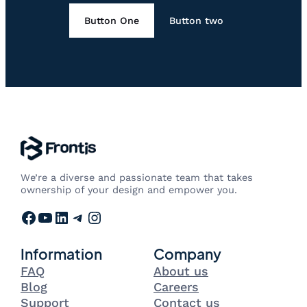
Button One
Button two
We’re a diverse and passionate team that takes
ownership of your design and empower you.
Facebook
YouTube
LinkedIn
Telegram
Instagram
Information
Company
FAQ
About us
Blog
Careers
Support
Contact us