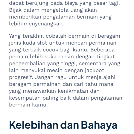
dapat berujung pada biaya yang besar lagi.
Bijak dalam mengelola uang akan
memberikan pengalaman bermain yang
lebih menyenangkan.
Yang terakhir, cobalah bermain di beragam
jenis kuda slot untuk mencari permainan
yang terbaik cocok bagi kamu. Beberapa
pemain lebih suka mesin dengan tingkat
pengembalian yang tinggi, sementara yang
lain menyukai mesin dengan jackpot
progresif. Jangan ragu untuk menjelajahi
beragam permainan dan cari tahu mana
yang menawarkan kenikmatan dan
kesempatan paling baik dalam pengalaman
bermain kamu.
Kelebihan dan Bahaya