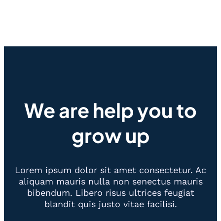
We are help you to
grow up
Lorem ipsum dolor sit amet consectetur. Ac
aliquam mauris nulla non senectus mauris
bibendum. Libero risus ultrices feugiat
blandit quis justo vitae facilisi.