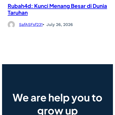
Rubah4d: Kunci Menang Besar di Dunia
Taruhan
SafASFsf231
July 26, 2026
We are help you to
grow up