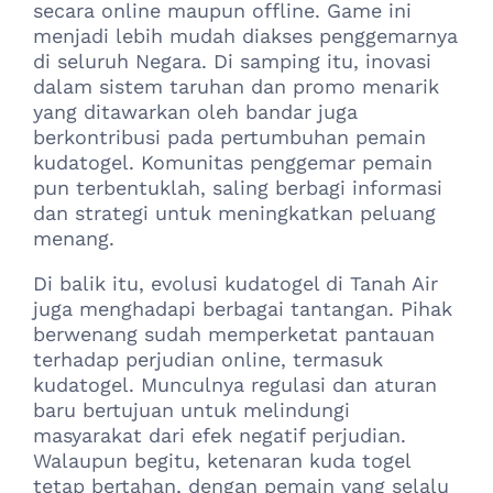
secara online maupun offline. Game ini
menjadi lebih mudah diakses penggemarnya
di seluruh Negara. Di samping itu, inovasi
dalam sistem taruhan dan promo menarik
yang ditawarkan oleh bandar juga
berkontribusi pada pertumbuhan pemain
kudatogel. Komunitas penggemar pemain
pun terbentuklah, saling berbagi informasi
dan strategi untuk meningkatkan peluang
menang.
Di balik itu, evolusi kudatogel di Tanah Air
juga menghadapi berbagai tantangan. Pihak
berwenang sudah memperketat pantauan
terhadap perjudian online, termasuk
kudatogel. Munculnya regulasi dan aturan
baru bertujuan untuk melindungi
masyarakat dari efek negatif perjudian.
Walaupun begitu, ketenaran kuda togel
tetap bertahan, dengan pemain yang selalu