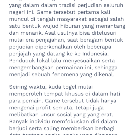
yang dalam dalam tradisi perjudian seluruh
negeri ini. Game tersebut pertama kali
muncul di tengah masyarakat sebagai salah
satu bentuk wujud hiburan yang menantang
dan menarik. Asal usulnya bisa ditelusuri
mulai era penjajahan, saat beragam bentuk
perjudian diperkenalkan oleh beberapa
penjajah yang datang ke ke Indonesia.
Penduduk lokal lalu menyesuaikan serta
mengembangkan permainan ini, sehingga
menjadi sebuah fenomena yang dikenal.
Seiring waktu, kuda togel mulai
memperoleh tempat khusus di dalam hati
para pemain. Game tersebut tidak hanya
mengenai profit semata, tetapi juga
melibatkan unsur sosial yang yang erat.
Banyak individu memfokuskan diri dalam
berjudi serta saling memberikan berbagi