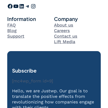
Facebook
YouTube
LinkedIn
Telegram
Instagram
Information
Company
FAQ
About us
Blog
Careers
Support
Contact us
Lift Media
Subscribe
[mc4wp_form id=9]
Hello, we are Justwp. Our goal is to
translate the positive effects from
revolutionizing how companies engage
with their clients