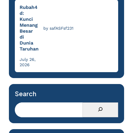
Rubah4
d:
Kunci
Menang
by safASFsf231
Besar
di
Dunia
Taruhan
July 26,
2026
Search