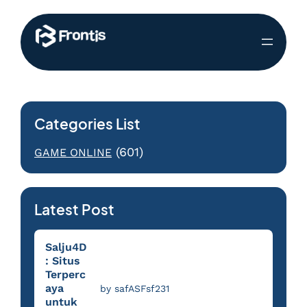
Categories List
(601)
GAME ONLINE
Latest Post
Salju4D
: Situs
Terperc
aya
by safASFsf231
untuk