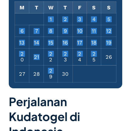
M
T
W
T
F
S
S
1
2
3
4
5
6
7
8
9
10
11
12
13
14
15
16
17
18
19
2
2
2
2
2
21
26
0
2
3
4
5
2
27
28
30
9
Perjalanan
Kudatogel di