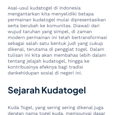
Asal-usul kudatogel di Indonesia
mengantarkan kita menyelidiki betapa
permainan kudatogel mulai dipresentasikan
serta berubah ke komunitas. Diawali dari
wujud taruhan yang simpel, di zaman
modern permainan ini telah bertransformasi
sebagai salah satu bentuk judi yang cukup
dikenal, terutama di penggiat togel. Dalam
tulisan ini kita akan membahas lebih dalam
tentang jelajah kudatogel, hingga ke
kontribusinya efeknya bagi tradisi
dankehidupan sosial di negeri ini.
Sejarah Kudatogel
Kuda Togel, yang sering sering dikenal juga
dengan nama togel kuda, mempunyai dasar