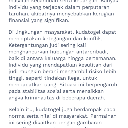
masalah kecanduan serta keuangan. Banyak
individu yang terjebak dalam perputaran
taruhan, akibatnya menyebabkan kerugian
finansial yang signifikan.
Di lingkungan masyarakat, kudatogel dapat
menciptakan ketegangan dan konflik.
Ketergantungan judi sering kali
menghancurkan hubungan antarpribadi,
baik di antara keluarga hingga pertemanan.
Individu yang mendapatkan kesulitan dari
judi mungkin berani mengambil risiko lebih
tinggi, seperti tindakan ilegal untuk
mendapatkan uang. Situasi ini berpengaruh
pada stabilitas sosial serta menaikkan
angka kriminalitas di beberapa daerah.
Selain itu, kudatogel juga berdampak pada
norma serta nilai di masyarakat. Permainan
ini sering dikaitkan dengan gambaran