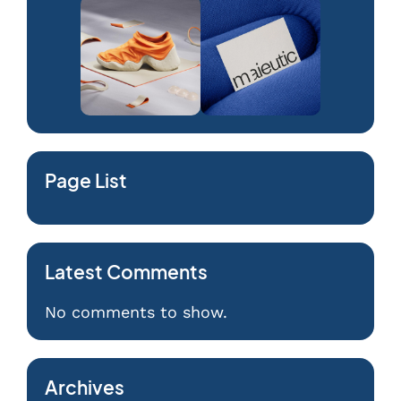
Page List
Latest Comments
No comments to show.
Archives