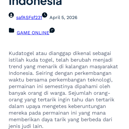
Indonesia
safASFsf231
April 5, 2026
GAME ONLINE
Kudatogel atau dianggap dikenal sebagai
istilah kuda togel, telah berubah menjadi
trend yang menarik di kalangan masyarakat
Indonesia. Seiring dengan perkembangan
waktu bersama perkembangan teknologi,
permainan ini semestinya dipahami oleh
banyak orang di warga. Sejumlah orang-
orang yang tertarik ingin tahu dan tertarik
dalam upaya mengetes keberuntungan
mereka pada permainan ini yang mana
memberikan daya tarik yang berbeda dari
jenis judi lain.