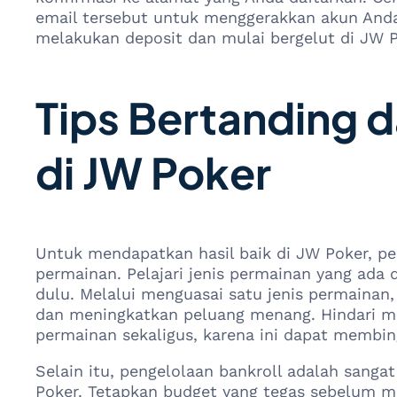
email tersebut untuk menggerakkan akun Anda. 
melakukan deposit dan mulai bergelut di JW 
Tips Bertanding
di JW Poker
Untuk mendapatkan hasil baik di JW Poker, pe
permainan. Pelajari jenis permainan yang ada 
dulu. Melalui menguasai satu jenis permainan,
dan meningkatkan peluang menang. Hindari m
permainan sekaligus, karena ini dapat membi
Selain itu, pengelolaan bankroll adalah sanga
Poker. Tetapkan budget yang tegas sebelum mu