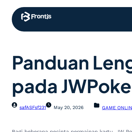
Panduan Len
pada JWPoke
safASFsf231
May 20, 2026
GAME ONLI
Bagi beberapa pecinta permainan kartu, JW P