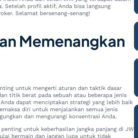
Setelah profil aktif, Anda bisa langsung
Poker. Selamat bersenang-senang!
 dan Memenangkan
nting untuk mengerti aturan dan taktik dasar
dan titik berat pada sebuah atau beberapa jenis
 Anda dapat menciptakan strategi yang lebih baik
emaksa diri untuk menjalankan semua jenis
ngungkan dan mengurangi konsentrasi Anda.
t penting untuk keberhasilan jangka panjang di JW
lai bermain dan jangan lupa untuk tidak