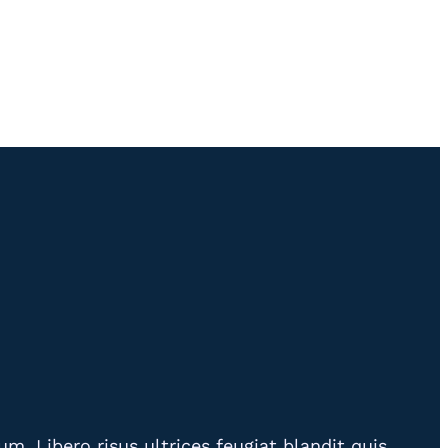
. Libero risus ultrices feugiat blandit quis