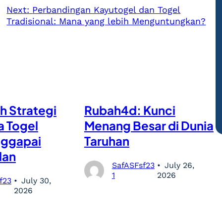
Next:
Perbandingan Kayutogel dan Togel
Tradisional: Mana yang lebih Menguntungkan?
 Strategi
Rubah4d: Kunci
 Togel
Menang Besar di Dunia
nggapai
Taruhan
lan
SafASFsf23
July 26,
1
2026
f23
July 30,
2026