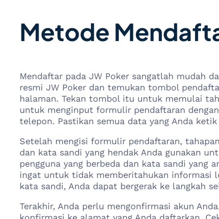
Metode Mendafta
Mendaftar pada JW Poker sangatlah mudah da
resmi JW Poker dan temukan tombol pendaftar
halaman. Tekan tombol itu untuk memulai tah
untuk menginput formulir pendaftaran dengan 
telepon. Pastikan semua data yang Anda ketik
Setelah mengisi formulir pendaftaran, tahap
dan kata sandi yang hendak Anda gunakan un
pengguna yang berbeda dan kata sandi yang am
ingat untuk tidak memberitahukan informasi 
kata sandi, Anda dapat bergerak ke langkah se
Terakhir, Anda perlu mengonfirmasi akun And
konfirmasi ke alamat yang Anda daftarkan. Ce