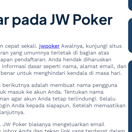
r pada JW Poker
n cepat sekali.
jwpoker
Awalnya, kunjungi situs
an yang umumnya terletak di bagian atas
apan pendaftaran. Anda hendak diharuskan
informasi dasar seperti nama, alamat email, dan
 benar untuk menghindari kendala di masa hari.
an berikutnya adalah membuat nama pengguna
tuk masuk ke akun Anda. Tentukan nama
an agar akun Anda tetap terlindungi. Selalu
login Anda kepada siapapun. Setelah memastikan
lanjutnya.
a. JW Poker biasanya mengeluarkan email
k inbox Anda dan tekan link yang terdapat dalam