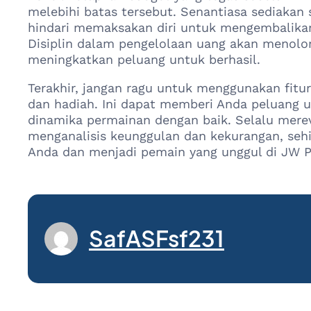
melebihi batas tersebut. Senantiasa sediakan 
hindari memaksakan diri untuk mengembalikan
Disiplin dalam pengelolaan uang akan menol
meningkatkan peluang untuk berhasil.
Terakhir, jangan ragu untuk menggunakan fitur-
dan hadiah. Ini dapat memberi Anda peluang u
dinamika permainan dengan baik. Selalu mere
menganalisis keunggulan dan kekurangan, seh
Anda dan menjadi pemain yang unggul di JW P
SafASFsf231