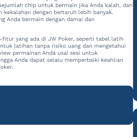
sejumlah chip untuk bermain jika Anda kalah, dan
 kekalahan dengan bertaruh lebih banyak.
ong Anda bermain dengan damai dan
fitur yang ada di JW Poker, seperti tabel latih
ntuk latihan tanpa risiko uang dan mengetahui
view permainan Anda usai sesi untuk
ingga Anda dapat selalu memperbaiki keahlian
oker.