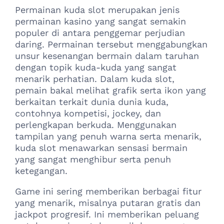
Permainan kuda slot merupakan jenis
permainan kasino yang sangat semakin
populer di antara penggemar perjudian
daring. Permainan tersebut menggabungkan
unsur kesenangan bermain dalam taruhan
dengan topik kuda-kuda yang sangat
menarik perhatian. Dalam kuda slot,
pemain bakal melihat grafik serta ikon yang
berkaitan terkait dunia dunia kuda,
contohnya kompetisi, jockey, dan
perlengkapan berkuda. Menggunakan
tampilan yang penuh warna serta menarik,
kuda slot menawarkan sensasi bermain
yang sangat menghibur serta penuh
ketegangan.
Game ini sering memberikan berbagai fitur
yang menarik, misalnya putaran gratis dan
jackpot progresif. Ini memberikan peluang