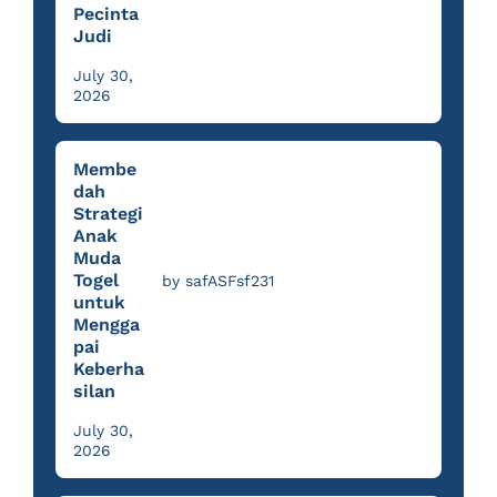
Pecinta
Judi
July 30,
2026
Membe
dah
Strategi
Anak
Muda
Togel
by safASFsf231
untuk
Mengga
pai
Keberha
silan
July 30,
2026