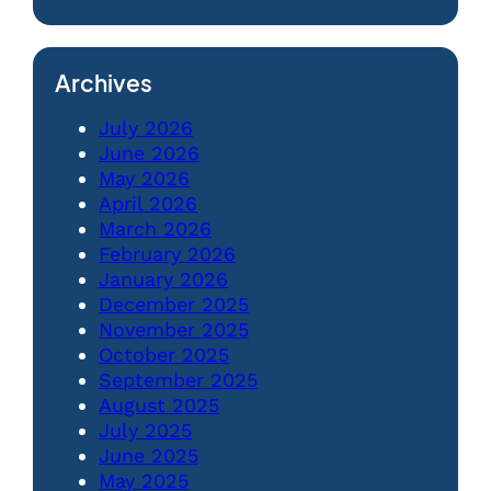
Archives
July 2026
June 2026
May 2026
April 2026
March 2026
February 2026
January 2026
December 2025
November 2025
October 2025
September 2025
August 2025
July 2025
June 2025
May 2025