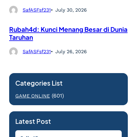
SafASFsf231
July 30, 2026
Rubah4d: Kunci Menang Besar di Dunia
Taruhan
SafASFsf231
July 26, 2026
Categories List
(601)
GAME ONLINE
Latest Post