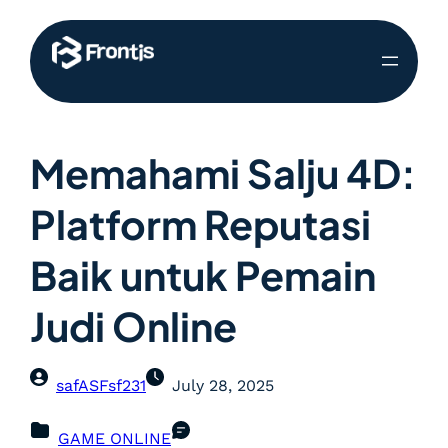
Memahami Salju 4D:
Platform Reputasi
Baik untuk Pemain
Judi Online
safASFsf231
July 28, 2025
GAME ONLINE