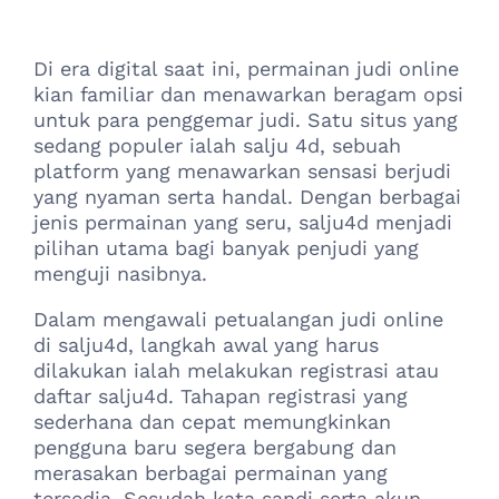
Di era digital saat ini, permainan judi online
kian familiar dan menawarkan beragam opsi
untuk para penggemar judi. Satu situs yang
sedang populer ialah salju 4d, sebuah
platform yang menawarkan sensasi berjudi
yang nyaman serta handal. Dengan berbagai
jenis permainan yang seru, salju4d menjadi
pilihan utama bagi banyak penjudi yang
menguji nasibnya.
Dalam mengawali petualangan judi online
di salju4d, langkah awal yang harus
dilakukan ialah melakukan registrasi atau
daftar salju4d. Tahapan registrasi yang
sederhana dan cepat memungkinkan
pengguna baru segera bergabung dan
merasakan berbagai permainan yang
tersedia. Sesudah kata sandi serta akun