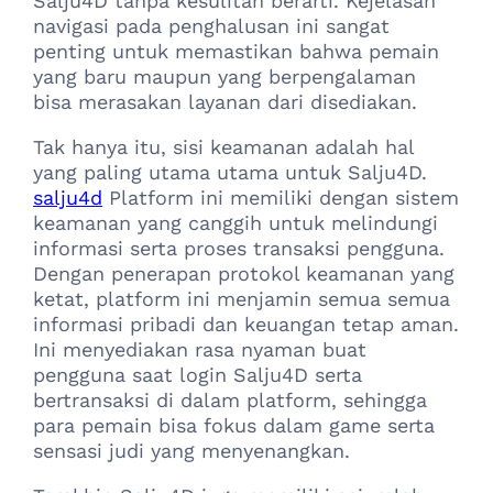
Salju4D tanpa kesulitan berarti. Kejelasan
navigasi pada penghalusan ini sangat
penting untuk memastikan bahwa pemain
yang baru maupun yang berpengalaman
bisa merasakan layanan dari disediakan.
Tak hanya itu, sisi keamanan adalah hal
yang paling utama utama untuk Salju4D.
salju4d
Platform ini memiliki dengan sistem
keamanan yang canggih untuk melindungi
informasi serta proses transaksi pengguna.
Dengan penerapan protokol keamanan yang
ketat, platform ini menjamin semua semua
informasi pribadi dan keuangan tetap aman.
Ini menyediakan rasa nyaman buat
pengguna saat login Salju4D serta
bertransaksi di dalam platform, sehingga
para pemain bisa fokus dalam game serta
sensasi judi yang menyenangkan.