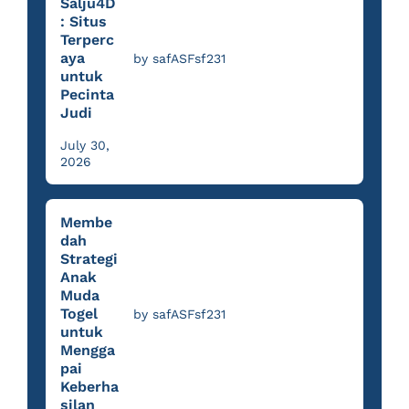
Salju4D
: Situs
Terperc
aya
by safASFsf231
untuk
Pecinta
Judi
July 30,
2026
Membe
dah
Strategi
Anak
Muda
Togel
by safASFsf231
untuk
Mengga
pai
Keberha
silan