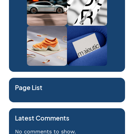
Page List
Latest Comments
No comments to show.