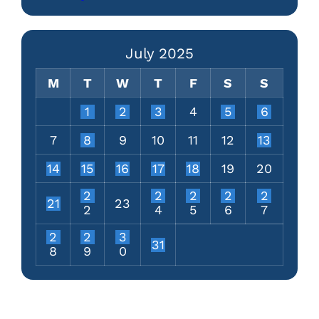
July 2025
M
T
W
T
F
S
S
1
2
3
4
5
6
7
8
9
10
11
12
13
14
15
16
17
18
19
20
2
2
2
2
2
21
23
2
4
5
6
7
2
2
3
31
8
9
0