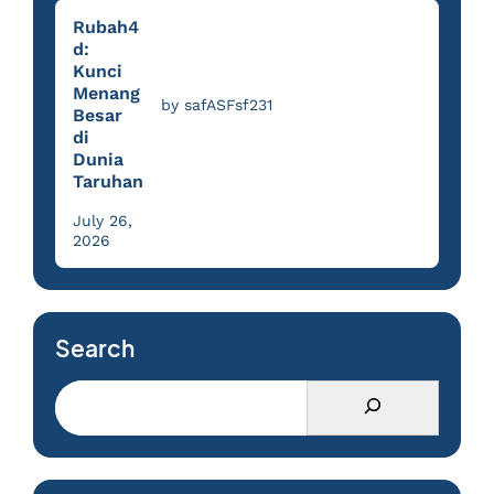
Rubah4
d:
Kunci
Menang
by safASFsf231
Besar
di
Dunia
Taruhan
July 26,
2026
Search