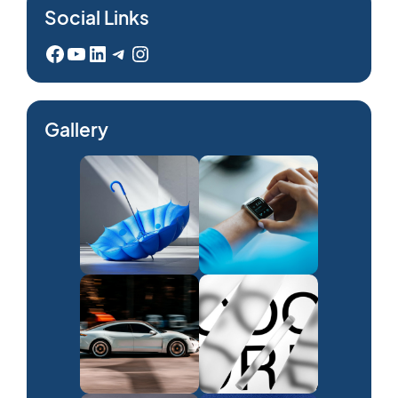
Social Links
Facebook
YouTube
LinkedIn
Telegram
Instagram
Gallery