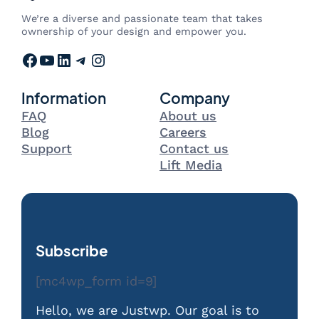
We’re a diverse and passionate team that takes
ownership of your design and empower you.
Facebook
YouTube
LinkedIn
Telegram
Instagram
Information
Company
FAQ
About us
Blog
Careers
Support
Contact us
Lift Media
Subscribe
[mc4wp_form id=9]
Hello, we are Justwp. Our goal is to