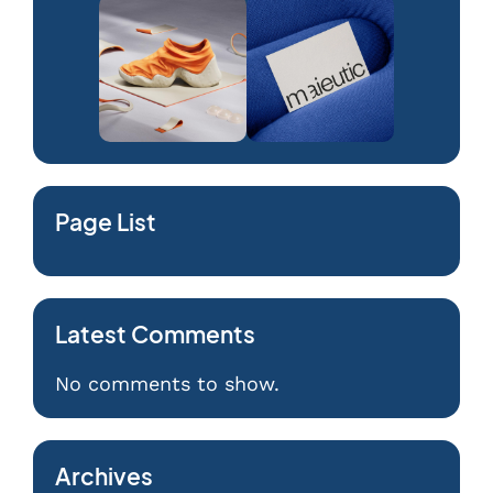
Page List
Latest Comments
No comments to show.
Archives