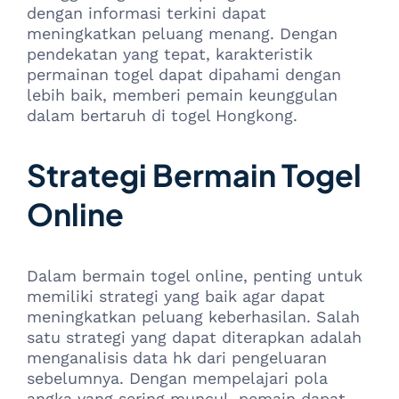
dengan informasi terkini dapat
meningkatkan peluang menang. Dengan
pendekatan yang tepat, karakteristik
permainan togel dapat dipahami dengan
lebih baik, memberi pemain keunggulan
dalam bertaruh di togel Hongkong.
Strategi Bermain Togel
Online
Dalam bermain togel online, penting untuk
memiliki strategi yang baik agar dapat
meningkatkan peluang keberhasilan. Salah
satu strategi yang dapat diterapkan adalah
menganalisis data hk dari pengeluaran
sebelumnya. Dengan mempelajari pola
angka yang sering muncul, pemain dapat