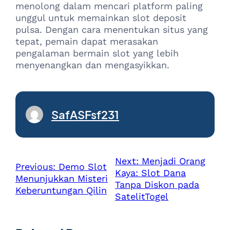
menolong dalam mencari platform paling
unggul untuk memainkan slot deposit
pulsa. Dengan cara menentukan situs yang
tepat, pemain dapat merasakan
pengalaman bermain slot yang lebih
menyenangkan dan mengasyikkan.
SafASFsf231
Next:
Menjadi Orang
Previous:
Demo Slot
Kaya: Slot Dana
Menunjukkan Misteri
Tanpa Diskon pada
Keberuntungan Qilin
SatelitTogel