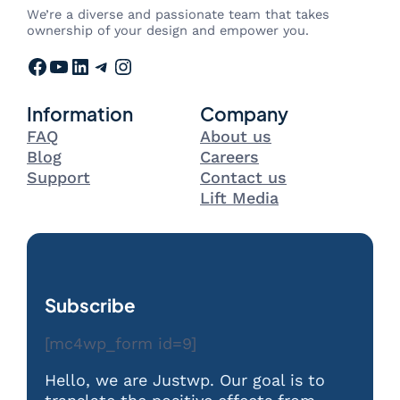
We’re a diverse and passionate team that takes
ownership of your design and empower you.
Facebook
YouTube
LinkedIn
Telegram
Instagram
Information
Company
FAQ
About us
Blog
Careers
Support
Contact us
Lift Media
Subscribe
[mc4wp_form id=9]
Hello, we are Justwp. Our goal is to