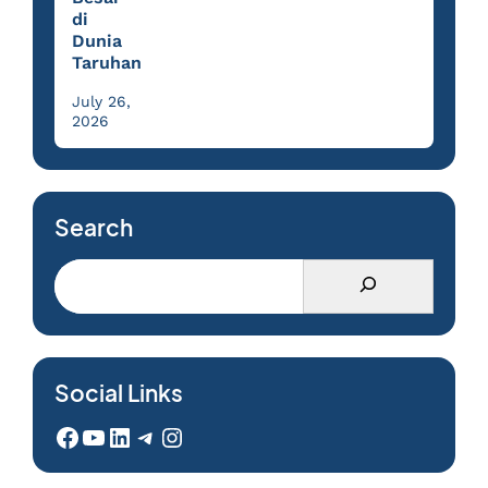
di
Dunia
Taruhan
July 26,
2026
Search
Social Links
Facebook
YouTube
LinkedIn
Telegram
Instagram