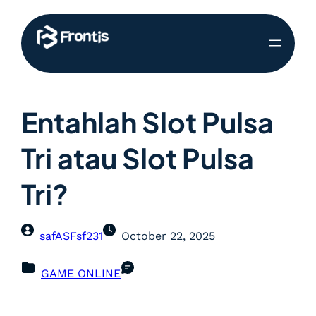
Entahlah Slot Pulsa
Tri atau Slot Pulsa
Tri?
safASFsf231
October 22, 2025
GAME ONLINE