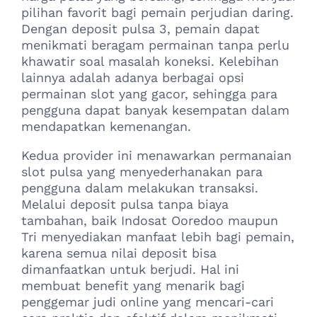
pilihan favorit bagi pemain perjudian daring.
Dengan deposit pulsa 3, pemain dapat
menikmati beragam permainan tanpa perlu
khawatir soal masalah koneksi. Kelebihan
lainnya adalah adanya berbagai opsi
permainan slot yang gacor, sehingga para
pengguna dapat banyak kesempatan dalam
mendapatkan kemenangan.
Kedua provider ini menawarkan permanaian
slot pulsa yang menyederhanakan para
pengguna dalam melakukan transaksi.
Melalui deposit pulsa tanpa biaya
tambahan, baik Indosat Ooredoo maupun
Tri menyediakan manfaat lebih bagi pemain,
karena semua nilai deposit bisa
dimanfaatkan untuk berjudi. Hal ini
membuat benefit yang menarik bagi
penggemar judi online yang mencari-cari