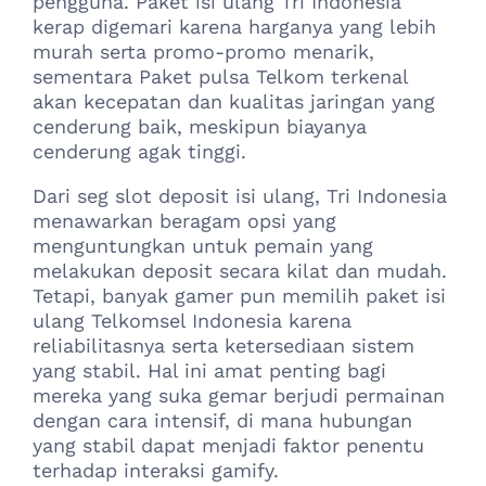
pengguna. Paket isi ulang Tri Indonesia
kerap digemari karena harganya yang lebih
murah serta promo-promo menarik,
sementara Paket pulsa Telkom terkenal
akan kecepatan dan kualitas jaringan yang
cenderung baik, meskipun biayanya
cenderung agak tinggi.
Dari seg slot deposit isi ulang, Tri Indonesia
menawarkan beragam opsi yang
menguntungkan untuk pemain yang
melakukan deposit secara kilat dan mudah.
Tetapi, banyak gamer pun memilih paket isi
ulang Telkomsel Indonesia karena
reliabilitasnya serta ketersediaan sistem
yang stabil. Hal ini amat penting bagi
mereka yang suka gemar berjudi permainan
dengan cara intensif, di mana hubungan
yang stabil dapat menjadi faktor penentu
terhadap interaksi gamify.