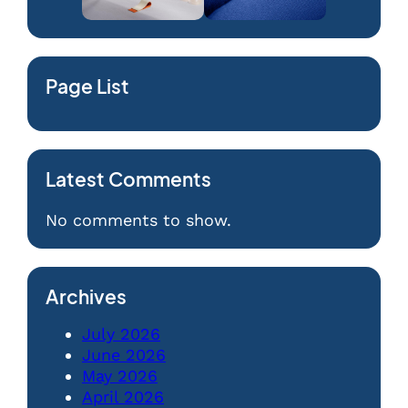
Page List
Latest Comments
No comments to show.
Archives
July 2026
June 2026
May 2026
April 2026