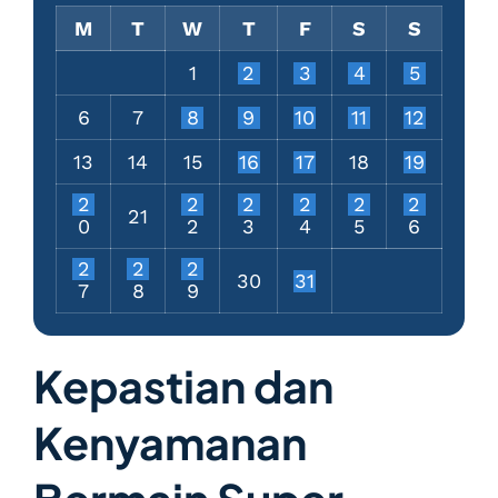
M
T
W
T
F
S
S
1
2
3
4
5
6
7
8
9
10
11
12
13
14
15
16
17
18
19
2
2
2
2
2
2
21
0
2
3
4
5
6
2
2
2
30
31
7
8
9
Kepastian dan
Kenyamanan