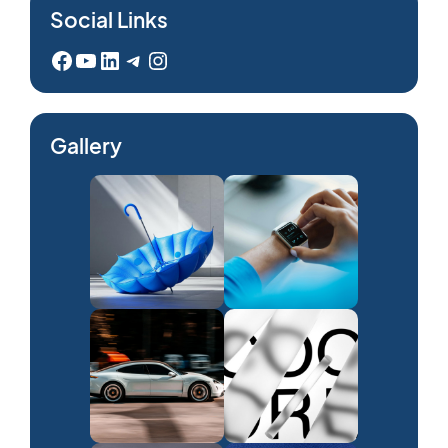
Social Links
Facebook
YouTube
LinkedIn
Telegram
Instagram
Gallery