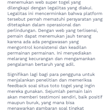
menemukan web super togel yang
dilengkapi dengan legalitas yang diakui.
Legalitas ini mencerminkan bahwa platform
tersebut pernah mematuhi persyaratan yang
ditetapkan dalam operasional dan
perlindungan. Dengan web yang terlisensi,
pemain dapat menemukan jauh tenang
karena ada ada pengawasan yang
mengontrol konsistensi dan keadilan
permainan permainan. Ini menyediakan
melarang kecurangan dan mengamankan
pengalaman bertaruh yang adil.
Signifikan lagi bagi para pengguna untuk
menjalankan penelitian dan memeriksa
feedback soal situs toto togel yang ingin
mereka gunakan. Sejumlah pemain lain
akan memberi testimoni sendiri, baik positif
maupun buruk, yang mana bisa
menawarkan gambaran soal tingkat