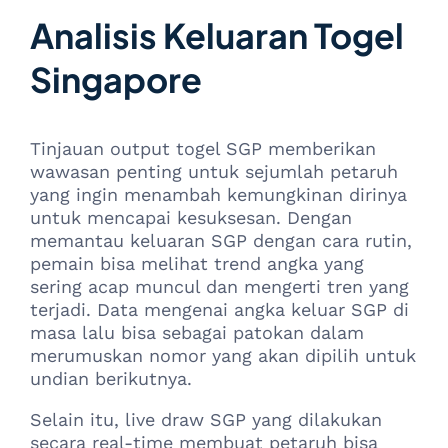
Analisis Keluaran Togel
Singapore
Tinjauan output togel SGP memberikan
wawasan penting untuk sejumlah petaruh
yang ingin menambah kemungkinan dirinya
untuk mencapai kesuksesan. Dengan
memantau keluaran SGP dengan cara rutin,
pemain bisa melihat trend angka yang
sering acap muncul dan mengerti tren yang
terjadi. Data mengenai angka keluar SGP di
masa lalu bisa sebagai patokan dalam
merumuskan nomor yang akan dipilih untuk
undian berikutnya.
Selain itu, live draw SGP yang dilakukan
secara real-time membuat petaruh bisa