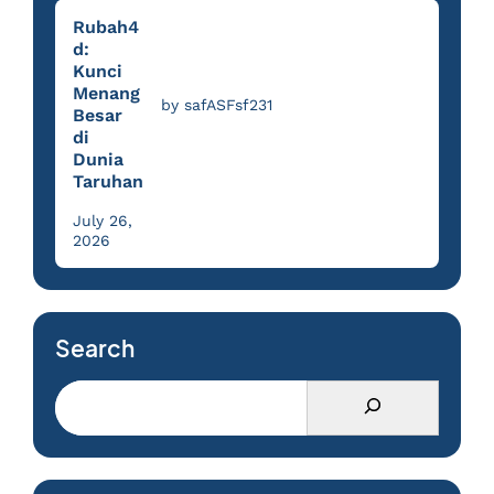
Rubah4
d:
Kunci
Menang
by safASFsf231
Besar
di
Dunia
Taruhan
July 26,
2026
Search