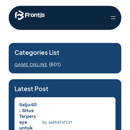
Categories List
(601)
GAME ONLINE
Latest Post
Salju4D
: Situs
Terperc
aya
by safASFsf231
untuk