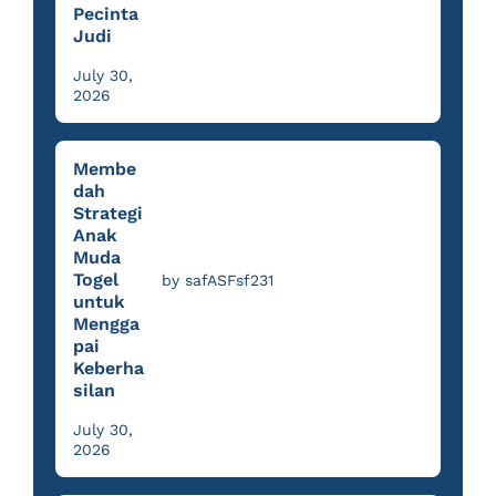
Pecinta
Judi
July 30,
2026
Membe
dah
Strategi
Anak
Muda
Togel
by safASFsf231
untuk
Mengga
pai
Keberha
silan
July 30,
2026