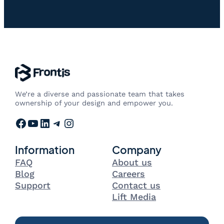
We’re a diverse and passionate team that takes
ownership of your design and empower you.
Facebook
YouTube
LinkedIn
Telegram
Instagram
Information
Company
FAQ
About us
Blog
Careers
Support
Contact us
Lift Media