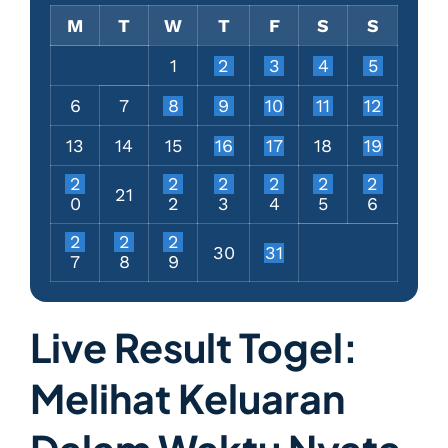
M
T
W
T
F
S
S
1
2
3
4
5
6
7
8
9
10
11
12
13
14
15
16
17
18
19
2
2
2
2
2
2
21
0
2
3
4
5
6
2
2
2
30
31
7
8
9
Live Result Togel:
Melihat Keluaran