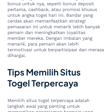
bonus untuk nya, seperti bonus deposit
pertama, cashback, atau promosi khusus
untuk angka togel hari ini. Bandar yang
cerdas akan memanfaatkan strategi
pemasaran ini untuk menarik lebih banyak
pemain dan meningkatkan loyalitas
member mereka. Dengan imbalan yang
menarik, para pemain akan lebih
termotivasi untuk berpartisipasi dan merasa
dihargai.
Tips Memilih Situs
Togel Terpercaya
Memilih situs togel terpercaya adalah
langkah awal yang penting untuk
memastikan pengalaman bermain yang