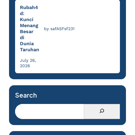
Rubah4
d:
Kunci
Menang
by safASFsf231
Besar
di
Dunia
Taruhan
July 26,
2026
Search