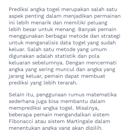
Prediksi angka togel merupakan salah satu
aspek penting dalam menjadikan permainan
ini lebih menarik dan memiliki peluang
lebih besar untuk menang. Banyak pemain
menggunakan berbagai metode dan strategi
untuk menganalisis data togel yang sudah
keluar. Salah satu metode yang umum
digunakan adalah statistik dan pola
keluaran sebelumnya. Dengan mencermati
angka yang sering muncul dan angka yang
jarang keluar, pemain dapat membuat
prediksi yang lebih terarah.
Selain itu, penggunaan rumus matematika
sederhana juga bisa membantu dalam
memprediksi angka togel. Misalnya,
beberapa pemain mengandalkan sistem
Fibonacci atau sistem Martingale dalam
menentukan angka yang akan dipilih.