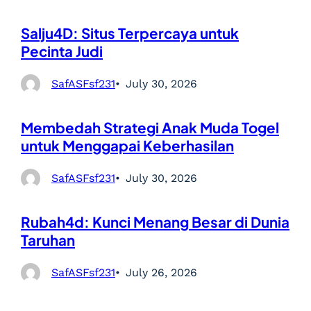
Salju4D: Situs Terpercaya untuk
Pecinta Judi
SafASFsf231
July 30, 2026
Membedah Strategi Anak Muda Togel
untuk Menggapai Keberhasilan
SafASFsf231
July 30, 2026
Rubah4d: Kunci Menang Besar di Dunia
Taruhan
SafASFsf231
July 26, 2026