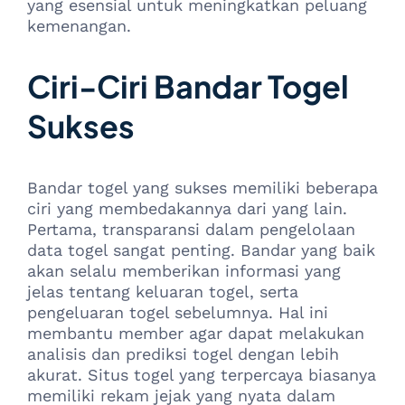
yang esensial untuk meningkatkan peluang
kemenangan.
Ciri-Ciri Bandar Togel
Sukses
Bandar togel yang sukses memiliki beberapa
ciri yang membedakannya dari yang lain.
Pertama, transparansi dalam pengelolaan
data togel sangat penting. Bandar yang baik
akan selalu memberikan informasi yang
jelas tentang keluaran togel, serta
pengeluaran togel sebelumnya. Hal ini
membantu member agar dapat melakukan
analisis dan prediksi togel dengan lebih
akurat. Situs togel yang terpercaya biasanya
memiliki rekam jejak yang nyata dalam