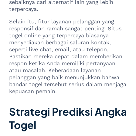
sebaiknya cari alternatif lain yang lebih
terpercaya.
Selain itu, fitur layanan pelanggan yang
responsif dan ramah sangat penting. Situs
togel online yang terpercaya biasanya
menyediakan berbagai saluran kontak,
seperti live chat, email, atau telepon.
Pastikan mereka cepat dalam memberikan
respon ketika Anda memiliki pertanyaan
atau masalah. Keberadaan layanan
pelanggan yang baik menunjukkan bahwa
bandar togel tersebut serius dalam menjaga
kepuasan pemain.
Strategi Prediksi Angka
Togel