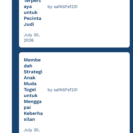
Terperc
aya
by safASFsf231
untuk
Pecinta
Judi
July 30,
2026
Membe
dah
Strategi
Anak
Muda
Togel
by safASFsf231
untuk
Mengga
pai
Keberha
silan
July 30,