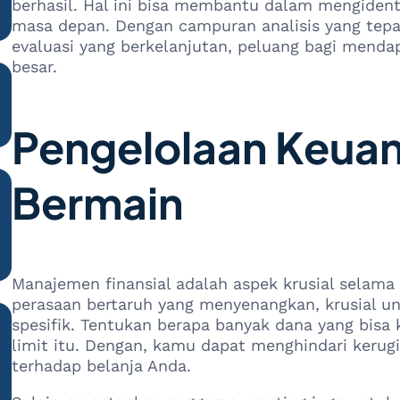
berhasil. Hal ini bisa membantu dalam mengiden
masa depan. Dengan campuran analisis yang tepat
evaluasi yang berkelanjutan, peluang bagi menda
besar.
Pengelolaan Keua
Bermain
Manajemen finansial adalah aspek krusial selam
perasaan bertaruh yang menyenangkan, krusial 
spesifik. Tentukan berapa banyak dana yang bisa
limit itu. Dengan, kamu dapat menghindari kerug
terhadap belanja Anda.