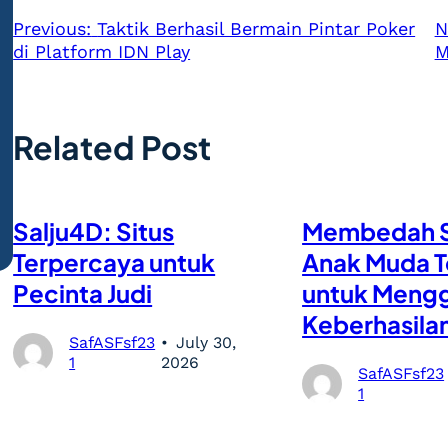
Previous:
Taktik Berhasil Bermain Pintar Poker
N
di Platform IDN Play
M
Related Post
Salju4D: Situs
Membedah S
Terpercaya untuk
Anak Muda T
Pecinta Judi
untuk Meng
Keberhasila
SafASFsf23
July 30,
1
2026
SafASFsf23
1