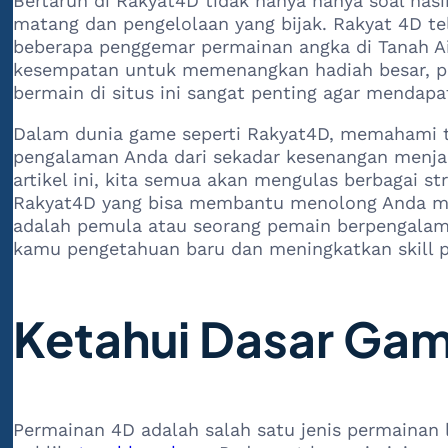
Bertaruh di Rakyat4D tidak hanya hanya soal nasi
matang dan pengelolaan yang bijak. Rakyat 4D tel
beberapa penggemar permainan angka di Tanah Ai
kesempatan untuk memenangkan hadiah besar, p
bermain di situs ini sangat penting agar mendapa
Dalam dunia game seperti Rakyat4D, memahami tip
pengalaman Anda dari sekadar kesenangan menja
artikel ini, kita semua akan mengulas berbagai st
Rakyat4D yang bisa membantu menolong Anda 
adalah pemula atau seorang pemain berpengalam
kamu pengetahuan baru dan meningkatkan skill 
Ketahui Dasar Ga
Permainan 4D adalah salah satu jenis permainan 