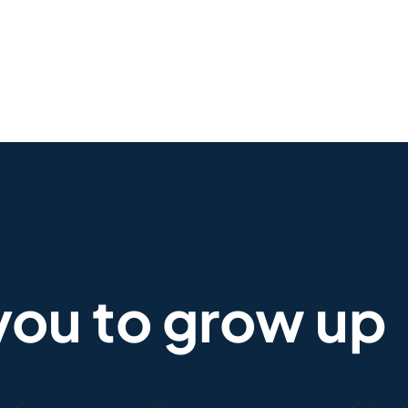
you to grow up