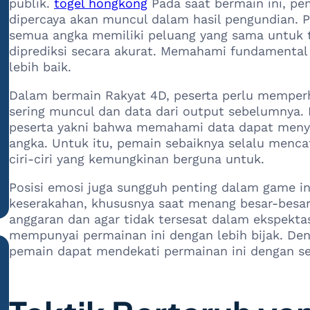
publik.
togel hongkong
Pada saat bermain ini, p
dipercaya akan muncul dalam hasil pengundian. 
semua angka memiliki peluang yang sama untuk te
diprediksi secara akurat. Memahami fundamental
lebih baik.
Dalam bermain Rakyat 4D, peserta perlu memperh
sering muncul dan data dari output sebelumnya.
peserta yakni bahwa memahami data dapat men
angka. Untuk itu, pemain sebaiknya selalu menc
ciri-ciri yang kemungkinan berguna untuk.
Posisi emosi juga sungguh penting dalam game in
keserakahan, khususnya saat menang besar-besara
anggaran dan agar tidak tersesat dalam ekspekta
mempunyai permainan ini dengan lebih bijak. De
pemain dapat mendekati permainan ini dengan sec