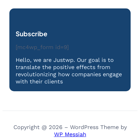
Subscribe
[mc4wp_form id=9]
Hello, we are Justwp. Our goal is to
translate the positive effects from
revolutionizing how companies engage
with their clients
Copyright @ 2026 – WordPress Theme by
WP Messiah