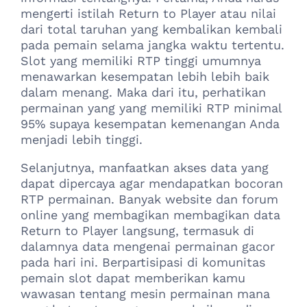
mengerti istilah Return to Player atau nilai
dari total taruhan yang kembalikan kembali
pada pemain selama jangka waktu tertentu.
Slot yang memiliki RTP tinggi umumnya
menawarkan kesempatan lebih lebih baik
dalam menang. Maka dari itu, perhatikan
permainan yang yang memiliki RTP minimal
95% supaya kesempatan kemenangan Anda
menjadi lebih tinggi.
Selanjutnya, manfaatkan akses data yang
dapat dipercaya agar mendapatkan bocoran
RTP permainan. Banyak website dan forum
online yang membagikan membagikan data
Return to Player langsung, termasuk di
dalamnya data mengenai permainan gacor
pada hari ini. Berpartisipasi di komunitas
pemain slot dapat memberikan kamu
wawasan tentang mesin permainan mana