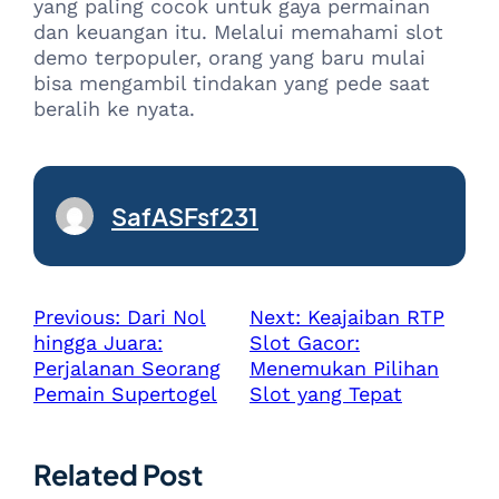
yang paling cocok untuk gaya permainan
dan keuangan itu. Melalui memahami slot
demo terpopuler, orang yang baru mulai
bisa mengambil tindakan yang pede saat
beralih ke nyata.
SafASFsf231
Previous:
Dari Nol
Next:
Keajaiban RTP
hingga Juara:
Slot Gacor:
Perjalanan Seorang
Menemukan Pilihan
Pemain Supertogel
Slot yang Tepat
Related Post