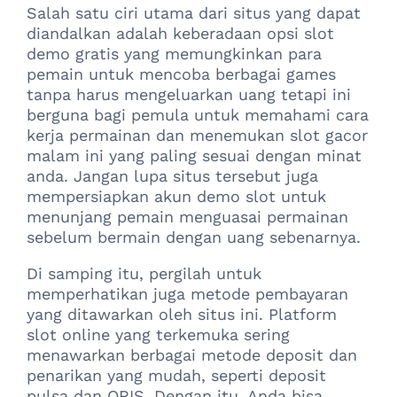
Salah satu ciri utama dari situs yang dapat
diandalkan adalah keberadaan opsi slot
demo gratis yang memungkinkan para
pemain untuk mencoba berbagai games
tanpa harus mengeluarkan uang tetapi ini
berguna bagi pemula untuk memahami cara
kerja permainan dan menemukan slot gacor
malam ini yang paling sesuai dengan minat
anda. Jangan lupa situs tersebut juga
mempersiapkan akun demo slot untuk
menunjang pemain menguasai permainan
sebelum bermain dengan uang sebenarnya.
Di samping itu, pergilah untuk
memperhatikan juga metode pembayaran
yang ditawarkan oleh situs ini. Platform
slot online yang terkemuka sering
menawarkan berbagai metode deposit dan
penarikan yang mudah, seperti deposit
pulsa dan QRIS. Dengan itu, Anda bisa