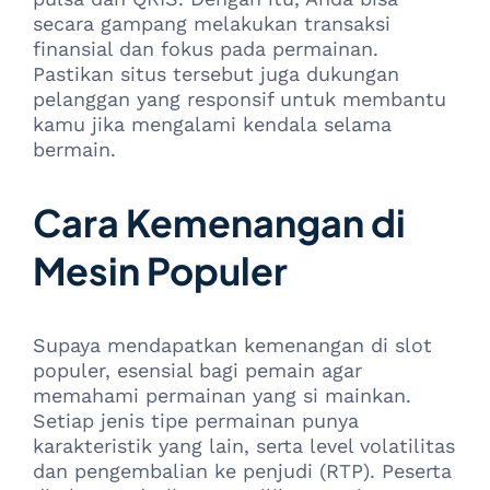
secara gampang melakukan transaksi
finansial dan fokus pada permainan.
Pastikan situs tersebut juga dukungan
pelanggan yang responsif untuk membantu
kamu jika mengalami kendala selama
bermain.
Cara Kemenangan di
Mesin Populer
Supaya mendapatkan kemenangan di slot
populer, esensial bagi pemain agar
memahami permainan yang si mainkan.
Setiap jenis tipe permainan punya
karakteristik yang lain, serta level volatilitas
dan pengembalian ke penjudi (RTP). Peserta