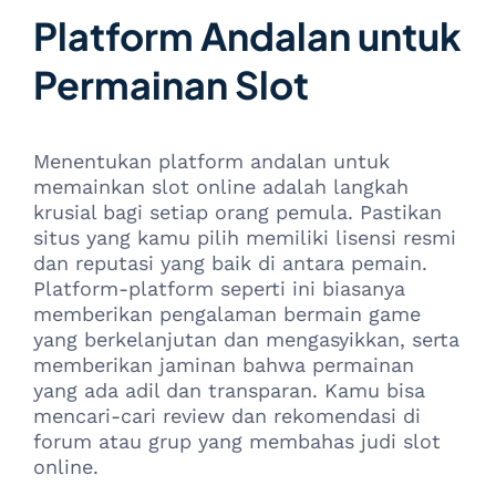
Platform Andalan untuk
Permainan Slot
Menentukan platform andalan untuk
memainkan slot online adalah langkah
krusial bagi setiap orang pemula. Pastikan
situs yang kamu pilih memiliki lisensi resmi
dan reputasi yang baik di antara pemain.
Platform-platform seperti ini biasanya
memberikan pengalaman bermain game
yang berkelanjutan dan mengasyikkan, serta
memberikan jaminan bahwa permainan
yang ada adil dan transparan. Kamu bisa
mencari-cari review dan rekomendasi di
forum atau grup yang membahas judi slot
online.