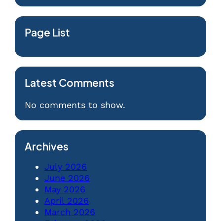
Page List
Latest Comments
No comments to show.
Archives
July 2026
June 2026
May 2026
April 2026
March 2026