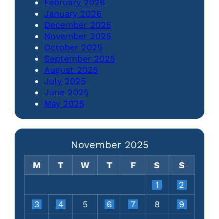
February 2026
January 2026
December 2025
November 2025
October 2025
September 2025
August 2025
July 2025
June 2025
May 2025
November 2025
M
T
W
T
F
S
S
1
2
3
4
5
6
7
8
9