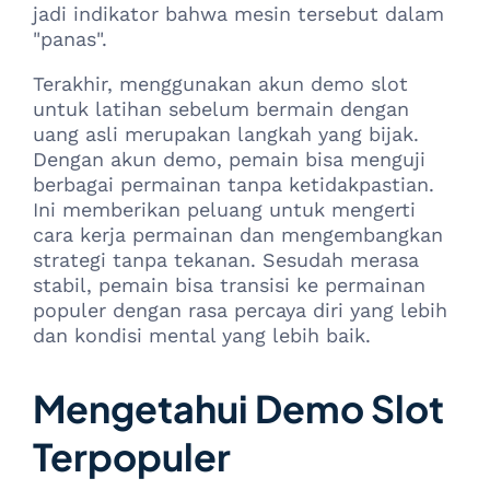
jadi indikator bahwa mesin tersebut dalam
"panas".
Terakhir, menggunakan akun demo slot
untuk latihan sebelum bermain dengan
uang asli merupakan langkah yang bijak.
Dengan akun demo, pemain bisa menguji
berbagai permainan tanpa ketidakpastian.
Ini memberikan peluang untuk mengerti
cara kerja permainan dan mengembangkan
strategi tanpa tekanan. Sesudah merasa
stabil, pemain bisa transisi ke permainan
populer dengan rasa percaya diri yang lebih
dan kondisi mental yang lebih baik.
Mengetahui Demo Slot
Terpopuler