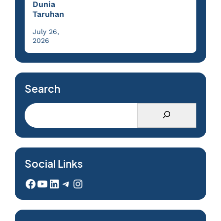
Dunia
Taruhan
July 26,
2026
Search
Social Links
Facebook
YouTube
LinkedIn
Telegram
Instagram